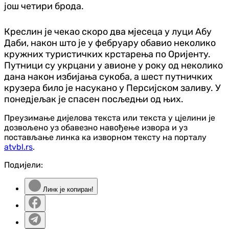
још четири брода.
Креслин је чекао скоро два мјесеца у луци Абу
Даби, након што је у фебруару обавио неколико
кружних туристичких крстарења по Оријенту.
Путници су укрцани у авионе у року од неколико
дана након избијања сукоба, а шест путничких
крузера било је насукано у Персијском заливу. У
понед‌јељак је спасен посљедњи од њих.
Преузимање дијелова текста или текста у цјелини је
дозвољено уз обавезно навођење извора и уз
постављање линка ка изворном тексту на порталу
atvbl.rs
.
Подијели:
Линк је копиран!