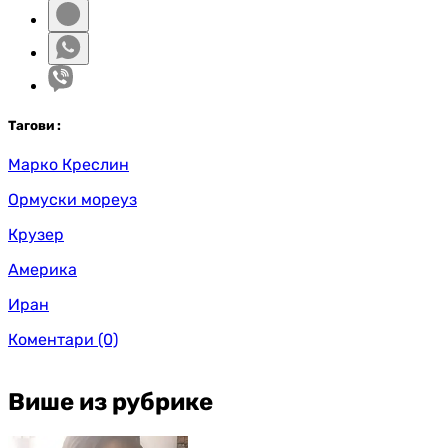
Таг
ови
:
Марко Креслин
Ормуски мореуз
Крузер
Америка
Иран
Коментари
(0)
Више из рубрике