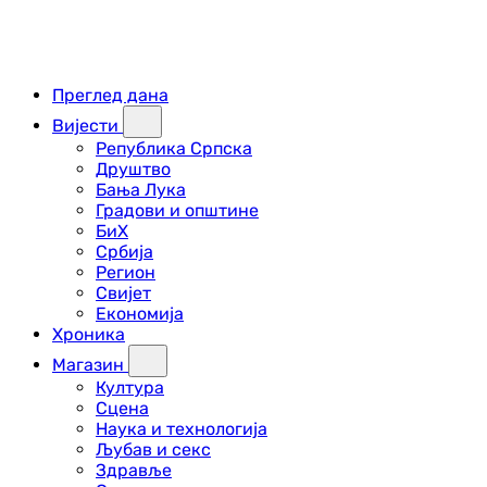
Преглед дана
Вијести
Република Српска
Друштво
Бања Лука
Градови и општине
БиХ
Србија
Регион
Свијет
Економија
Хроника
Магазин
Култура
Сцена
Наука и технологија
Љубав и секс
Здравље