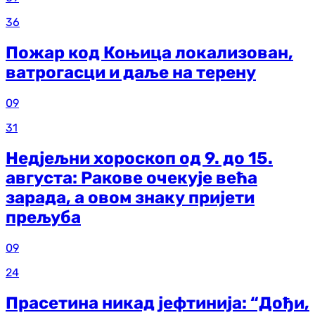
36
Пожар код Коњица локализован,
ватрогасци и даље на терену
09
31
Недјељни хороскоп од 9. до 15.
августа: Ракове очекује већа
зарада, а овом знаку пријети
прељуба
09
24
Прасетина никад јефтинија: “Дођи,