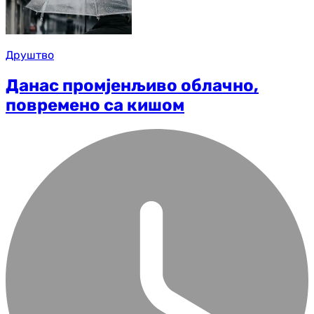
Друштво
Данас промјенљиво облачно,
повремено са кишом