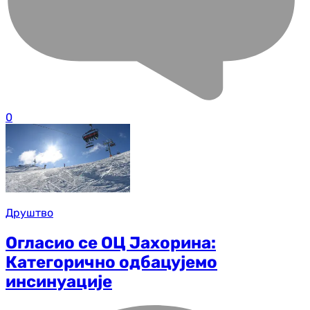
0
Друштво
Огласио се ОЦ Јахорина:
Категорично одбацујемо
инсинуације