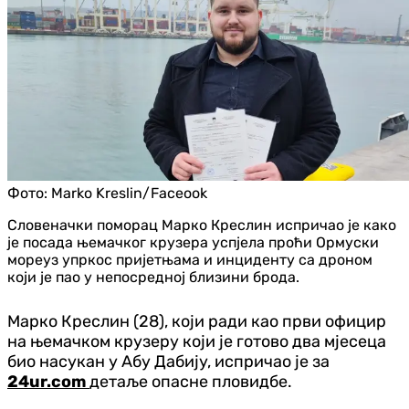
Фото:
Marko Kreslin/Faceook
Словеначки поморац Марко Креслин испричао је како
је посада њемачког крузера успјела проћи Ормуски
мореуз упркос пријетњама и инциденту са дроном
који је пао у непосредној близини брода.
Марко Креслин (28), који ради као први официр
на њемачком крузеру који је готово два мјесеца
био насукан у Абу Дабију, испричао је за
24ur.com
детаље опасне пловидбе.