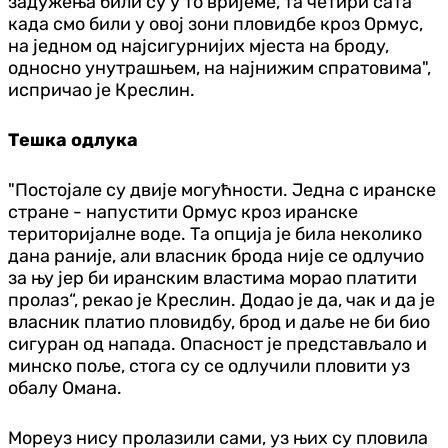
задужења били су у то вријеме, та четири сата
када смо били у овој зони пловидбе кроз Ормус,
на једном од најсигурнијих мјеста на броду,
односно унутрашњем, на најнижим спратовима",
испричао је Креслин.
Тешка одлука
"Постојале су двије могућности. Једна с иранске
стране - напустити Ормус кроз иранске
територијалне воде. Та опција је била неколико
дана раније, али власник брода није се одлучио
за њу јер би иранским властима морао платити
пролаз“, рекао је Креслин. Додао је да, чак и да је
власник платио пловидбу, брод и даље не би био
сигуран од напада. Опасност је представљало и
минско поље, стога су се одлучили пловити уз
обалу Омана.
Мореуз нису пролазили сами, уз њих су пловила