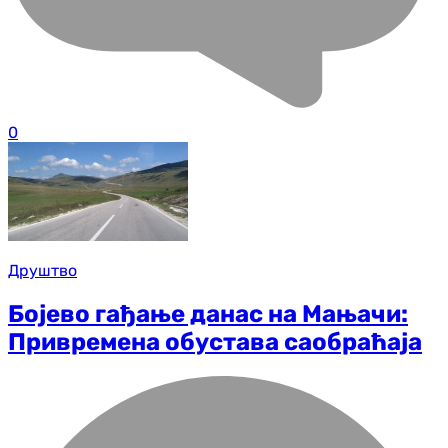
0
Друштво
Бојево гађање данас на Мањачи:
Привремена обустава саобраћаја