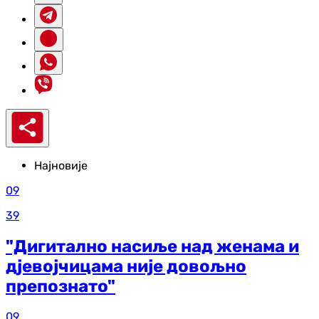
Најновије
09
39
"Дигитално насиље над женама и
дјевојчицама није довољно
препознато"
09