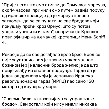
"Прије него што смо стигли до Ормуског мореуза,
око 14 часова, примили смо путем радија поруку
од иранске полиције да је мореуз поново
затворен, да ће се пуцати на све бродове који
покушају проћи кроз Ормус, што су потом
успјели учинити и нама", испричао је Креслин,
први официр на њемачкој крстарици Меин Schiff
4.
Рекао је да се све догађало врло брзо. Брод се
није зауставио, већ је пловио максималном
брзином јер је власник брода желио је да што
прије изађу из опасног подручја. Тврди да је
један од дронова који је испалила Иранска
револуционарна гарда (ИРГЦ) пао само 150
метара од крузера у море.
"Сви смо били на позицијама за управљање
бродом. Сви остали који нису имали никаква