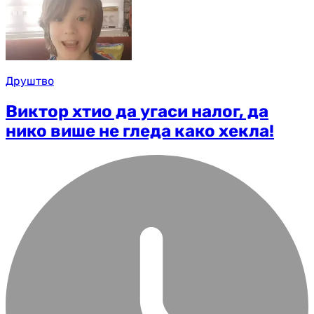
Друштво
Виктор хтио да угаси налог, да
нико више не гледа како хекла!