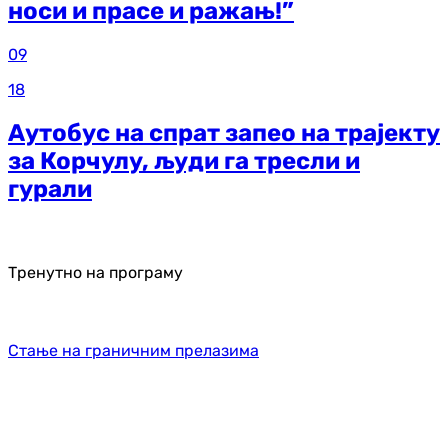
носи и прасе и ражањ!”
09
18
Аутобус на спрат запео на трајекту
за Корчулу, људи га тресли и
гурали
Тренутно на програму
Стање на граничним прелазима