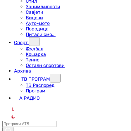
Стил
Занимљивости
Савјети
Вицеви
Ауто-мото
Породица
Питали смо...
Спорт
Фудбал
Кошарка
Тенис
Остали спортови
Архива
ТВ ПРОГРАМ
ТВ Распоред
Програм
А РАДИО
L