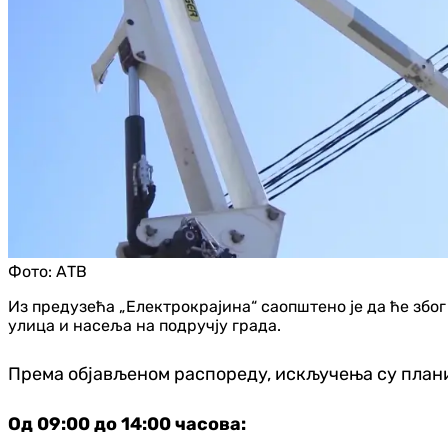
Фото:
АТВ
Из предузећа „Електрокрајина“ саопштено је да ће збо
улица и насеља на подручју града.
Према објављеном распореду, искључења су план
Од 09:00 до 14:00 часова: