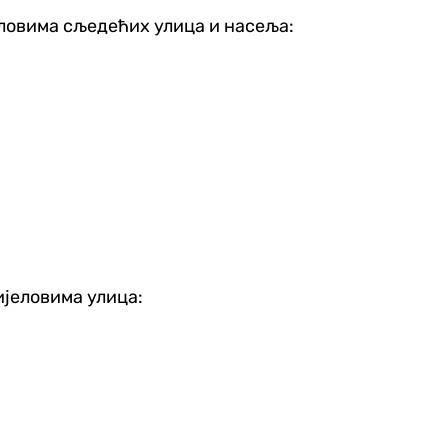
еловима сљедећих улица и насеља:
ијеловима улица: