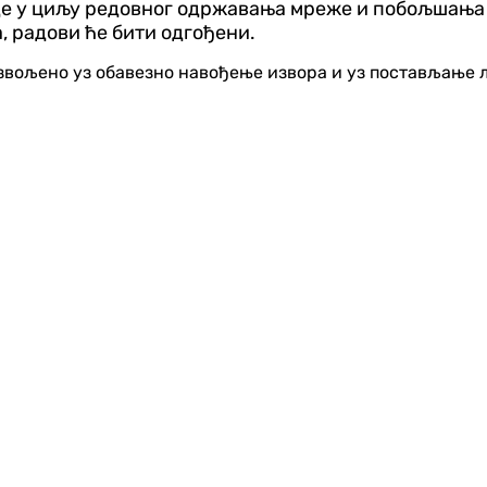
де у циљу редовног одржавања мреже и побољшања 
, радови ће бити одгођени.
озвољено уз обавезно навођење извора и уз постављање 