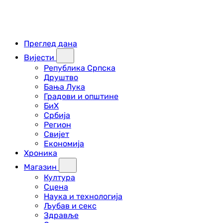
Преглед дана
Вијести
Република Српска
Друштво
Бања Лука
Градови и општине
БиХ
Србија
Регион
Свијет
Економија
Хроника
Магазин
Култура
Сцена
Наука и технологија
Љубав и секс
Здравље