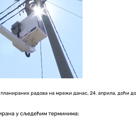
г планираних радова на мрежи данас, 24. априла, доћи д
ирана у сљедећим терминима: