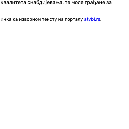
квалитета снабдијевања, те моле грађане за
линка ка изворном тексту на порталу
atvbl.rs
.