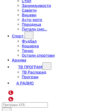
Стил
Занимљивости
Савјети
Вицеви
Ауто-мото
Породица
Питали смо...
Спорт
Фудбал
Кошарка
Тенис
Остали спортови
Архива
ТВ ПРОГРАМ
ТВ Распоред
Програм
А РАДИО
L