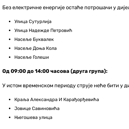
Без електричне енергије остаће потрошачи у диј
Улица Сутурлија
Улица Надежде Петровић
Насеље Буквалек
Насеље Доња Кола
Насеље Голеши
Од 09:00 до 14:00 часова (друга група):
У истом временском периоду струје неће бити у д
Краља Александра И Карађорђевића
Јовице Савиновића
Његошева улица