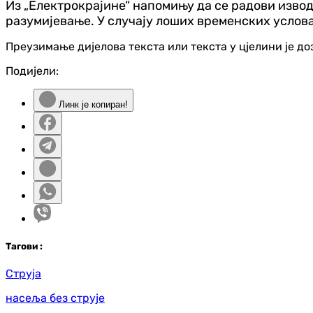
Из „Електрокрајине“ напомињу да се радови изво
разумијевање. У случају лоших временских услова
Преузимање дијелова текста или текста у цјелини је д
Подијели:
Линк је копиран!
Таг
ови
:
Струја
насеља без струје