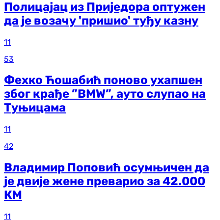
Полицајац из Приједора оптужен
да је возачу 'пришио' туђу казну
11
53
Фехко Ћошабић поново ухапшен
због крађе ”BMW”, ауто слупао на
Туњицама
11
42
Владимир Поповић осумњичен да
је двије жене преварио за 42.000
КМ
11