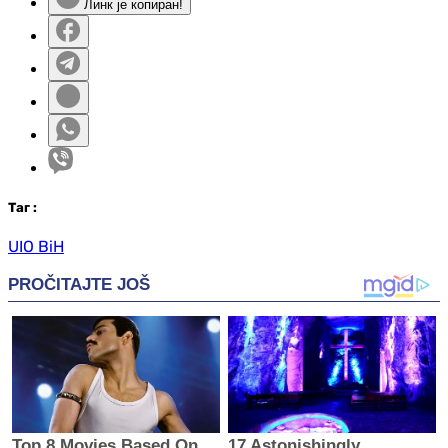
Линк је копиран!
Таг
:
UIO BiH