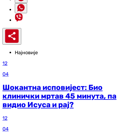
Најновије
12
04
Шокантна исповијест: Био
клинички мртав 45 минута, па
видио Исуса и рај?
12
04