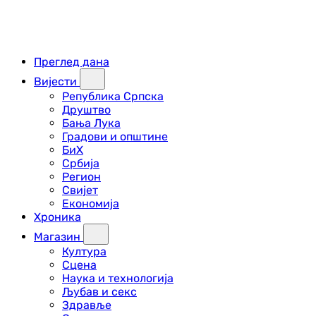
Преглед дана
Вијести
Република Српска
Друштво
Бања Лука
Градови и општине
БиХ
Србија
Регион
Свијет
Економија
Хроника
Магазин
Култура
Сцена
Наука и технологија
Љубав и секс
Здравље