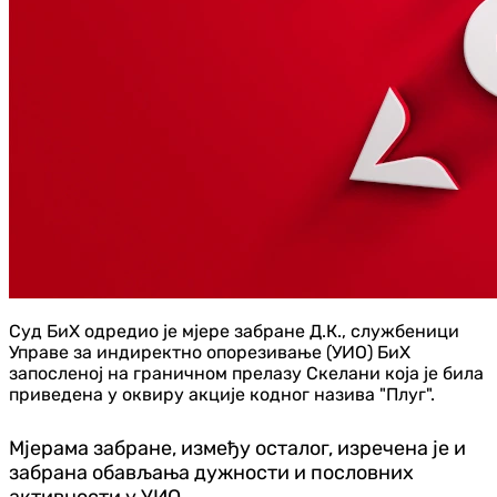
Суд БиХ одредио је мјере забране Д.К., службеници
Управе за индиректно опорезивање (УИО) БиХ
запосленој на граничном прелазу Скелани која је била
приведена у оквиру акције кодног назива "Плуг".
Мјерама забране, између осталог, изречена је и
забрана обављања дужности и пословних
активности у УИО.