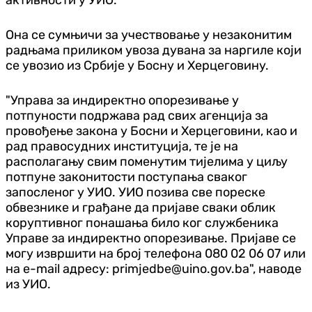
Она се сумњичи за учествовање у незаконитим
радњама приликом увоза дувана за наргиле који
се увозио из Србије у Босну и Херцеговину.
"Управа за индиректно опорезивање у
потпуности подржава рад свих агенција за
провођење закона у Босни и Херцеговини, као и
рад правосудних институција, те је на
располагању свим поменутим тијелима у циљу
потпуне законитости поступања сваког
запосленог у УИО. УИО позива све пореске
обвезнике и грађане да пријаве сваки облик
коруптивног понашања било ког службеника
Управе за индиректно опорезивање. Пријаве се
могу извршити на број телефона 080 02 06 07 или
на e-mail адресу: primjedbe@uino.gov.ba", наводе
из УИО.