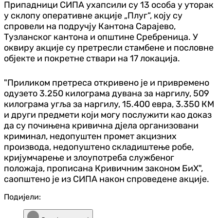
Припадници СИПА ухапсили су 13 особа у уторак
у склопу оперативне акције „Плуг“, коју су
спровели на подручју Кантона Сарајево,
Тузланског кантона и општине Сребреница. У
оквиру акције су претресли стамбене и пословне
објекте и покретне ствари на 17 локација.
"Приликом претреса откривено је и привремено
одузето 3.250 килограма дувана за наргилу, 509
килограма угља за наргилу, 15.400 евра, 3.350 КМ
и други предмети који могу послужити као доказ
да су почињена кривична дјела oрганизовани
криминал, недопуштен промет акцизних
производа, недопуштено складиштење робе,
кријумчарење и злоупотреба службеног
положаја, прописана Кривичним законом БиХ",
саопштено је из СИПА након спроведене акције.
Подијели: