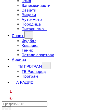
Стил
Занимљивости
Савјети
Вицеви
Ауто-мото
Породица
Питали смо...
Спорт
Фудбал
Кошарка
Тенис
Остали спортови
Архива
ТВ ПРОГРАМ
ТВ Распоред
Програм
А РАДИО
L