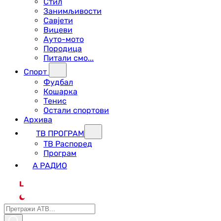
Стил
Занимљивости
Савјети
Вицеви
Ауто-мото
Породица
Питали смо...
Спорт
Фудбал
Кошарка
Тенис
Остали спортови
Архива
ТВ ПРОГРАМ
ТВ Распоред
Програм
А РАДИО
L