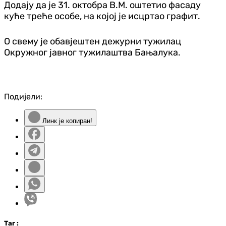
Додају да је 31. октобра В.М. оштетио фасаду
куће треће особе, на којој је исцртао графит.
О свему је обавјештен дежурни тужилац
Окружног јавног тужилаштва Бањалука.
Подијели:
Линк је копиран!
Таг
: