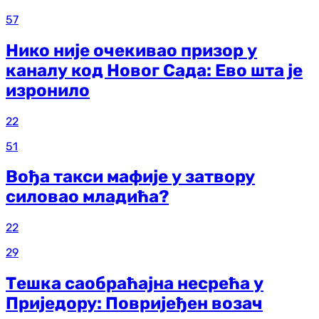
57
Нико није очекивао призор у
каналу код Новог Сада: Ево шта је
изронило
22
51
Вођа такси мафије у затвору
силовао младића?
22
29
Тешка саобраћајна несрећа у
Приједору: Повријеђен возач