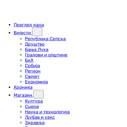
Преглед дана
Вијести
Република Српска
Друштво
Бања Лука
Градови и општине
БиХ
Србија
Регион
Свијет
Економија
Хроника
Магазин
Култура
Сцена
Наука и технологија
Љубав и секс
Здравље