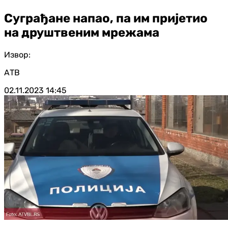
Суграђане напао, па им пријетио
на друштвеним мрежама
Извор:
АТВ
02.11.2023
14:45