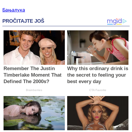
Бањалука