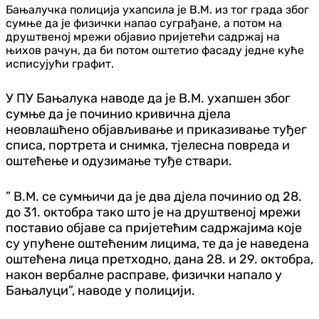
Бањалучка полиција ухапсила је В.М. из тог града због
сумње да је физички напао суграђане, а потом на
друштвеној мрежи објавио пријетећи садржај на
њихов рачун, да би потом оштетио фасаду једне куће
исписујући графит.
У ПУ Бањалука наводе да је В.М. ухапшен због
сумње да је починио кривична дјела
неовлашћено објављивање и приказивање туђег
списа, портрета и снимка, тјелесна повреда и
оштећење и одузимање туђе ствари.
” В.М. се сумњичи да је два дјела починио од 28.
до 31. октобра тако што је на друштвеној мрежи
поставио објаве са пријетећим садржајима које
су упућене оштећеним лицима, те да је наведена
оштећена лица претходно, дана 28. и 29. октобра,
након вербалне расправе, физички напало у
Бањалуци”, наводе у полицији.