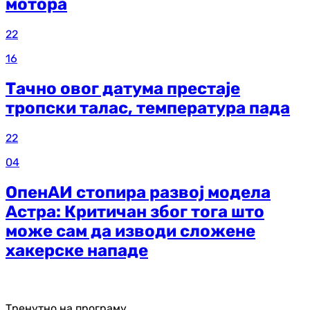
мотора
22
16
Тачно овог датума престаје
тропски талас, температура пада
22
04
ОпенАИ стопира развој модела
Астра: Критичан због тога што
може сам да изводи сложене
хакерске нападе
Тренутно на програму