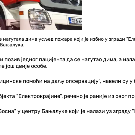
е нагутала дима усљед пожара који је избио у згради "Ел
 Бањалука.
 позив једног пацијента да се нагутао дима, а изла
е још двије особе.
ицинске помоћи на даљу опсервацију", навели су 
јекта "Електрокрајине", речено је раније из овог п
осна" у центру Бањалуке који је налази уз зграду 