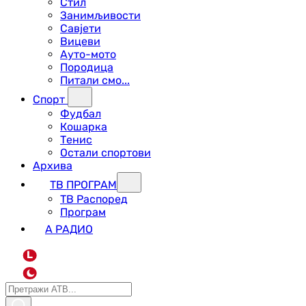
Стил
Занимљивости
Савјети
Вицеви
Ауто-мото
Породица
Питали смо...
Спорт
Фудбал
Кошарка
Тенис
Остали спортови
Архива
ТВ ПРОГРАМ
ТВ Распоред
Програм
А РАДИО
L