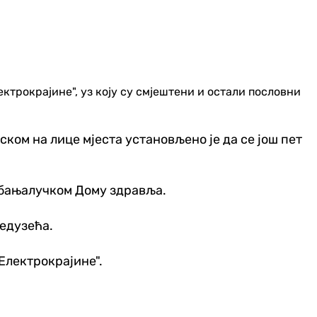
ектрокрајине", уз коју су смјештени и остали пословни
ском на лице мјеста установљено је да се још пет
у бањалучком Дому здравља.
редузећа.
"Електрокрајине".