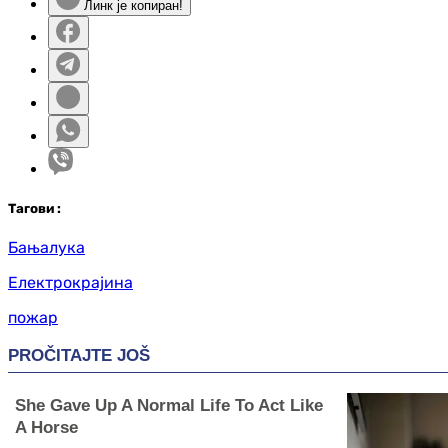
Линк је копиран!
Таг
ови
:
Бањалука
Електрокрајина
пожар