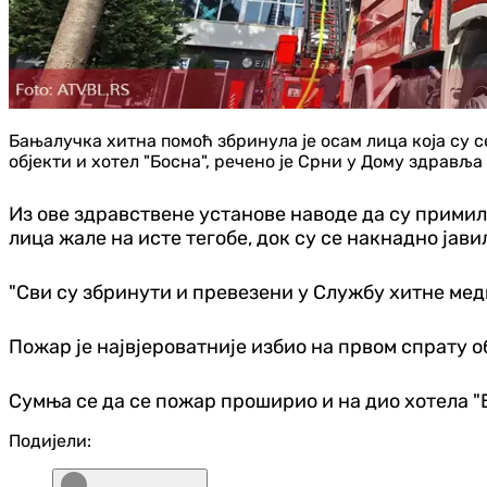
Бањалучка хитна помоћ збринула је осам лица која су с
објекти и хотел "Босна", речено је Срни у Дому здравља
Из ове здравствене установе наводе да су примили
лица жале на исте тегобе, док су се накнадно јавил
"Сви су збринути и превезени у Службу хитне мед
Пожар је највјероватније избио на првом спрату об
Сумња се да се пожар проширио и на дио хотела "Б
Подијели: