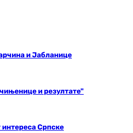
Тарчина и Јабланице
чињенице и резултате"
 интереса Српске