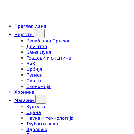
Преглед дана
Вијести
Република Српска
Друштво
Бања Лука
Градови и општине
БиХ
Србија
Регион
Свијет
Економија
Хроника
Магазин
Култура
Сцена
Наука и технологија
Љубав и секс
Здравље