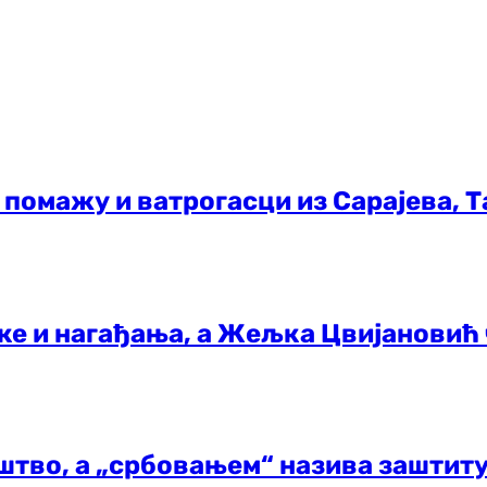
 помажу и ватрогасци из Сарајева, 
е и нагађања, а Жељка Цвијановић 
штво, а „србовањем“ назива заштиту