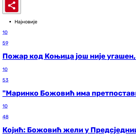
Најновије
10
59
Пожар код Коњица још није угашен,
10
53
"Маринко Божовић има претпоставк
10
48
Којић: Божовић жели у Предсједни