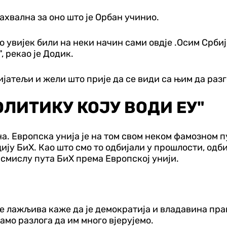
ахвална за оно што је Орбан учинио.
мо увијек били на неки начин сами овдје .Осим Срби
", рекао је Додик.
ијатељи и жели што прије да се види са њим да разг
ЛИТИКУ КОЈУ ВОДИ ЕУ"
на. Европска унија је на том свом неком фамозном 
у БиХ. Као што смо то одбијали у прошлости, одби
 смислу пута БиХ према Европској унији.
 је лажљива каже да је демократија и владавина пр
амо разлога да им много вјерујемо.