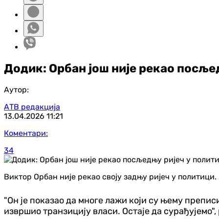
Додик: Орбан још није рекао посље
Аутор:
АТВ редакција
13.04.2026
11:21
Коментари:
34
Виктор Орбан није рекао своју задњу ријеч у политици. 
"Он је показао да многе лажи који су њему препис
извршио транзицију власи. Остаје да сурађујемо", 