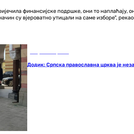
спријечила финансијске подршке, они то наплаћају,
ачин су вјероватно утицали на саме изборе", рекао
Република Српска
Додик: Српска православна црква је нез