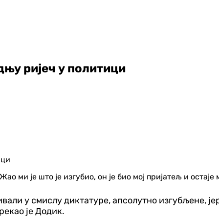
дњу ријеч у политици
Жао ми је што је изгубио, он је био мој пријатељ и остај
ивали у смислу диктатуре, апсолутно изгубљене, је
рекао је Додик.