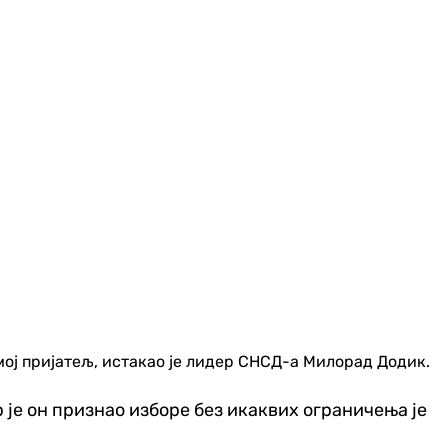
е мој пријатељ, истакао је лидер СНСД-а Милорад Додик.
р је он признао изборе без икаквих ограничења је