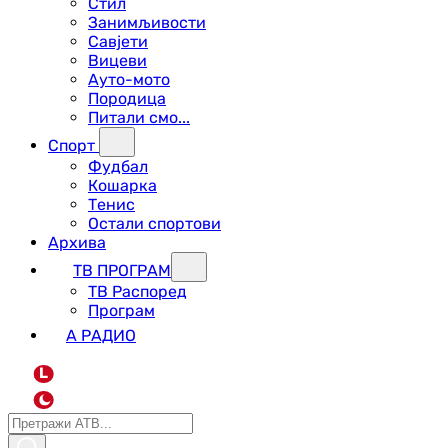
Стил
Занимљивости
Савјети
Вицеви
Ауто-мото
Породица
Питали смо...
Спорт
Фудбал
Кошарка
Тенис
Остали спортови
Архива
ТВ ПРОГРАМ
ТВ Распоред
Програм
А РАДИО
L