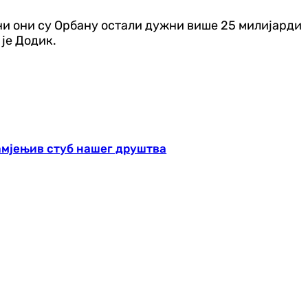
 они они су Орбану остали дужни више 25 милијарди
 је Додик.
амјењив стуб нашег друштва