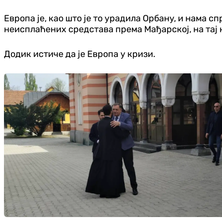
Европа је, као што је то урадила Орбану, и нама 
неисплаћених средстава према Мађарској, на тај н
Додик истиче да је Европа у кризи.