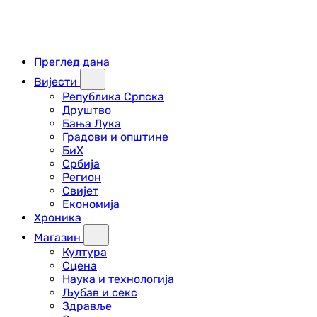
Преглед дана
Вијести
Република Српска
Друштво
Бања Лука
Градови и општине
БиХ
Србија
Регион
Свијет
Економија
Хроника
Магазин
Култура
Сцена
Наука и технологија
Љубав и секс
Здравље