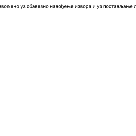
озвољено уз обавезно навођење извора и уз постављање 