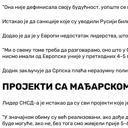
"Она није дефинисала своју будућност, уопште се н
Истакао је да санкције које су уводили Русији бил
Додао је да је у Европи недостатак лидерства, што
"Ми о свему томе треба да разговарамо, оно што у
нисмо имали од Европске уније у претходних 4-5 г
Додик закључује да Српска плаћа неразумну полит
ПРОЈЕКТИ СА МАЂАРСКО
Лидер СНСД-а је истакао да су сви пројекти које 
"У значајном обиму су већ реализовани, ако дође 
буде могуће, ако не, без тога смо живјели прије 5-