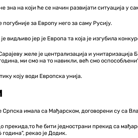
е зна на који ће се начин развијати ситуација у сам
е погубније за Европу него за саму Русију.
 је видљиво јер је Европа та која је изгубила конку
 Сарајеву желе је централизација и унитаризација 
одина, ми смо на то навикли, већ смо оспособљени",
ику коју води Европска унија.
М
је Српска имала са Мађарском, договорени су са Вл
до прекида,то ће бити једнострани прекид са мађа
6 година", рекао је Додик.