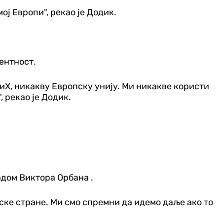
ој Европи", рекао је Додик.
рентност.
БиХ, никакву Европску унију. Ми никакве користи
 рекао је Додик.
адом Виктора Орбана .
рске стране. Ми смо спремни да идемо даље ако то