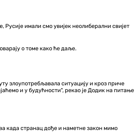
је, Русије имали смо увијек неолиберални свијет
оварају о томе како ће даље.
путу злоупотребљавала ситуацију и кроз приче
јаћемо и у будућности", рекао је Додик на питање
ава када странац дође и наметне закон мимо