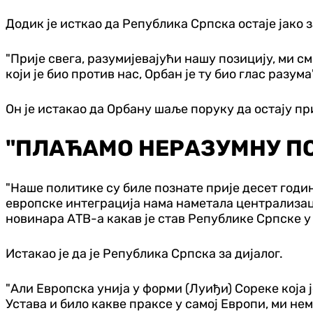
Додик је исткао да Република Српска остаје јако з
"Прије свега, разумијевајући нашу позицију, ми с
који је био против нас, Орбан је ту био глас разума
Он је истакао да Орбану шаље поруку да остају пр
"ПЛАЋАМО НЕРАЗУМНУ ПО
"Наше политике су биле познате прије десет годи
европске интеграција нама наметала централизациј
новинара АТВ-а какав је став Републике Српске у
Истакао је да је Република Српска за дијалог.
"Али Европска унија у форми (Луиђи) Сореке која
Устава и било какве праксе у самој Европи, ми нем