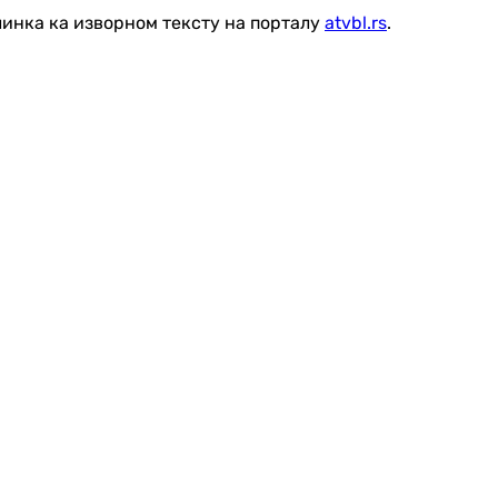
линка ка изворном тексту на порталу
atvbl.rs
.