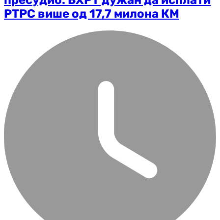
пресудио: БХРТ дужан да исплати
РТРС више од 17,7 милона КМ