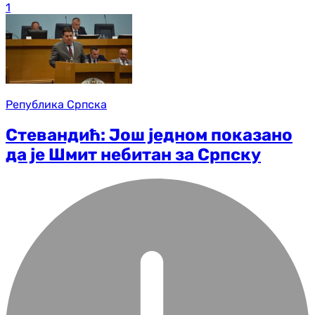
1
Република Српска
Стевандић: Још једном показано
да је Шмит небитан за Српску