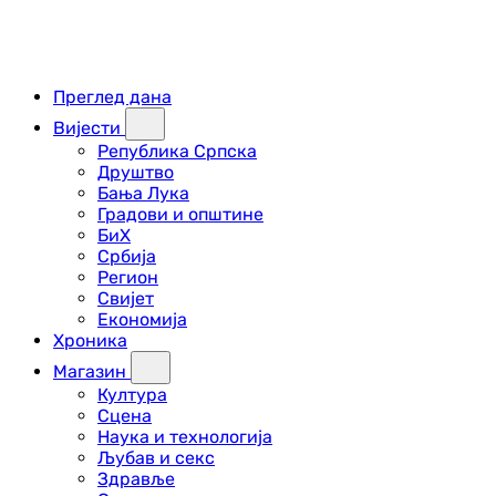
Преглед дана
Вијести
Република Српска
Друштво
Бања Лука
Градови и општине
БиХ
Србија
Регион
Свијет
Економија
Хроника
Магазин
Култура
Сцена
Наука и технологија
Љубав и секс
Здравље