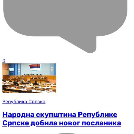
0
Република Српска
Народна скупштина Републике
Српске добила новог посланика