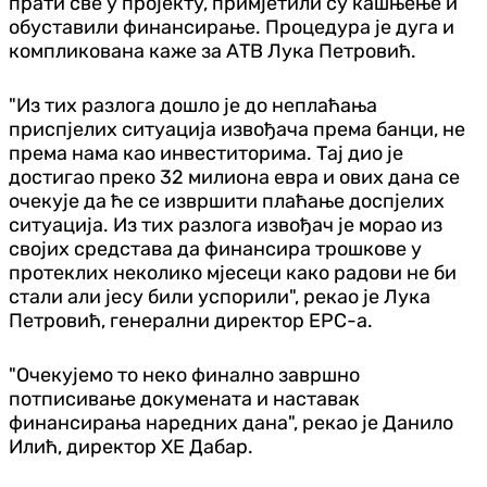
прати све у пројекту, примјетили су кашњење и
обуставили финансирање. Процедура је дуга и
компликована каже за АТВ Лука Петровић.
"Из тих разлога дошло је до неплаћања
приспјелих ситуација извођача према банци, не
према нама као инвеститорима. Тај дио је
достигао преко 32 милиона евра и ових дана се
очекује да ће се извршити плаћање доспјелих
ситуација. Из тих разлога извођач је морао из
својих средстава да финансира трошкове у
протеклих неколико мјесеци како радови не би
стали али јесу били успорили", рекао је Лука
Петровић, генерални директор ЕРС-а.
"Очекујемо то неко финално завршно
потписивање докумената и наставак
финансирања наредних дана", рекао је Данило
Илић, директор ХЕ Дабар.