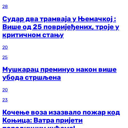
28
Судар два трамваја у Њемачкој :
Више од 25 повријеђених, троје у
критичном стању
20
25
Мушкарац преминуо након више
убода стршљена
20
23
Кочење воза изазвало пожар код
Коњица: Ватра пријети