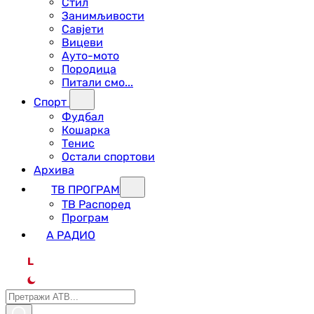
Стил
Занимљивости
Савјети
Вицеви
Ауто-мото
Породица
Питали смо...
Спорт
Фудбал
Кошарка
Тенис
Остали спортови
Архива
ТВ ПРОГРАМ
ТВ Распоред
Програм
А РАДИО
L