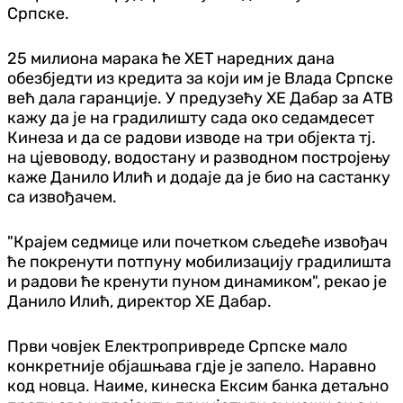
Српске.
25 милиона марака ће ХЕТ наредних дана
обезбједти из кредита за који им је Влада Српске
већ дала гаранције. У предузећу ХЕ Дабар за АТВ
кажу да је на градилишту сада око седамдесет
Кинеза и да се радови изводе на три објекта тј.
на цјевоводу, водостану и разводном постројењу
каже Данило Илић и додаје да је био на састанку
са извођачем.
"Крајем седмице или почетком сљедеће извођач
ће покренути потпуну мобилизацију градилишта
и радови ће кренути пуном динамиком", рекао је
Данило Илић, директор ХЕ Дабар.
Први човјек Електропривреде Српске мало
конкретније објашњава гдје је запело. Наравно
код новца. Наиме, кинеска Ексим банка детаљно