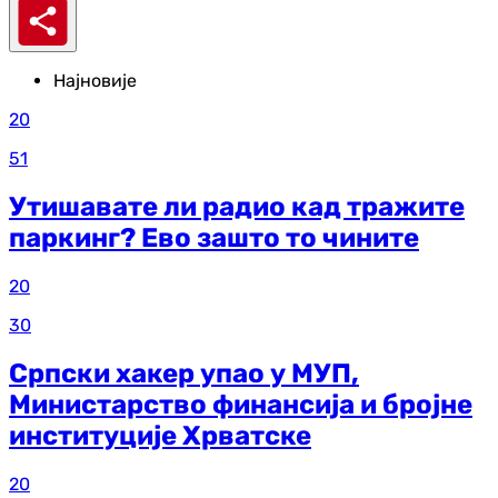
Најновије
20
51
Утишавате ли радио кад тражите
паркинг? Ево зашто то чините
20
30
Српски хакер упао у МУП,
Министарство финансија и бројне
институције Хрватске
20