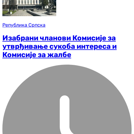
Република Српска
Изабрани чланови Комисије за
утврђивање сукоба интереса и
Комисије за жалбе