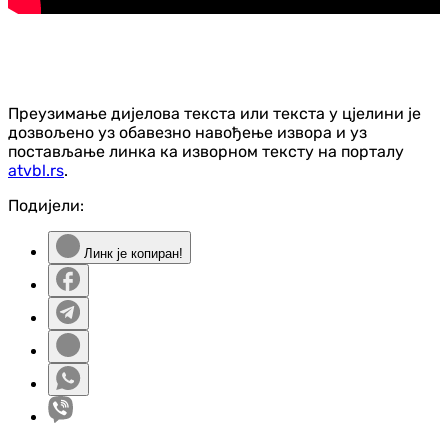
Преузимање дијелова текста или текста у цјелини је
дозвољено уз обавезно навођење извора и уз
постављање линка ка изворном тексту на порталу
atvbl.rs
.
Подијели:
Линк је копиран!