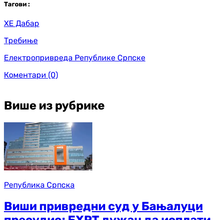
Таг
ови
:
ХЕ Дабар
Требиње
Електропривреда Републике Српске
Коментари
(0)
Више из рубрике
Република Српска
Виши привредни суд у Бањалуци