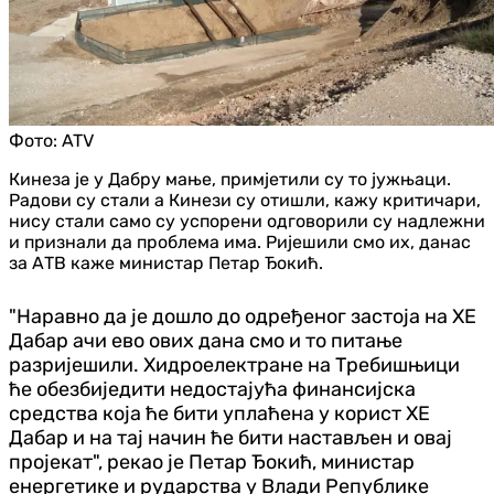
Фото:
ATV
Кинеза је у Дабру мање, примјетили су то јужњаци.
Радови су стали а Кинези су отишли, кажу критичари,
нису стали само су успорени одговорили су надлежни
и признали да проблема има. Ријешили смо их, данас
за АТВ каже министар Петар Ђокић.
"Наравно да је дошло до одређеног застоја на ХЕ
Дабар ачи ево ових дана смо и то питање
разријешили. Хидроелектране на Требишњици
ће обезбиједити недостајућа финансијска
средства која ће бити уплаћена у корист ХЕ
Дабар и на тај начин ће бити настављен и овај
пројекат", рекао је Петар Ђокић, министар
енергетике и рударства у Влади Републике