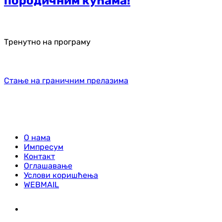
породичним кућама!
Тренутно на програму
Стање на граничним прелазима
О нама
Импресум
Контакт
Оглашавање
Услови коришћења
WEBMAIL