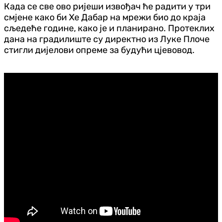
Када се све ово ријеши извођач ће радити у три
смјене како би Хе Дабар на мрежи био до краја
сљедеће године, како је и планирано. Протеклих
дана на градилиште су директно из Луке Плоче
стигли дијелови опреме за будући цјевовод.