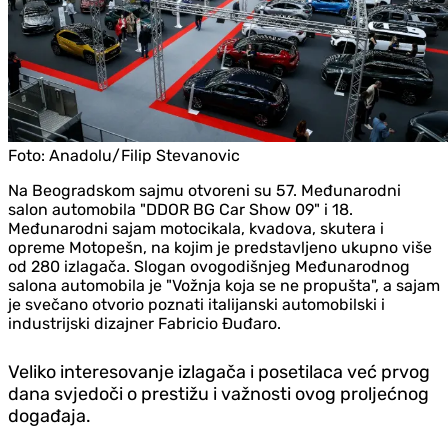
Foto:
Anadolu/Filip Stevanovic
Na Beogradskom sajmu otvoreni su 57. Međunarodni
salon automobila "DDOR BG Car Show 09" i 18.
Međunarodni sajam motocikala, kvadova, skutera i
opreme Motopešn, na kojim je predstavljeno ukupno više
od 280 izlagača. Slogan ovogodišnjeg Međunarodnog
salona automobila je "Vožnja koja se ne propušta", a sajam
je svečano otvorio poznati italijanski automobilski i
industrijski dizajner Fabricio Đuđaro.
Veliko interesovanje izlagača i posetilaca već prvog
dana svjedoči o prestižu i važnosti ovog proljećnog
događaja.