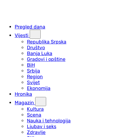
Pregled dana
Vijesti
Republika Srpska
Društvo
Banja Luka
Gradovi i opštine
BiH
Srbija
Region
Svijet
Ekonomija
Hronika
Magazin
Kultura
Scena
Nauka i tehnologija
Ljubav i seks
Zdravlje