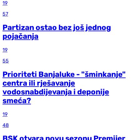
19
57
Partizan ostao bez još jednog
pojačanja
19
55
Prioriteti Banjaluke - "šminkanje"
centra ili rješavanje
vodosnabdijevanja i deponije
smeća?
19
48
BSK otvara novu sezonu Premijer