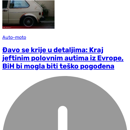
Auto-moto
Đavo se krije u detaljima: Kraj
jeftinim polovnim autima iz Evrope,
BiH bi mogla biti teško pogođena