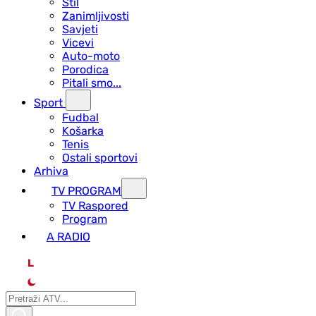
Stil
Zanimljivosti
Savjeti
Vicevi
Auto-moto
Porodica
Pitali smo...
Sport
Fudbal
Košarka
Tenis
Ostali sportovi
Arhiva
TV PROGRAM
ТV Raspored
Program
A RADIO
L