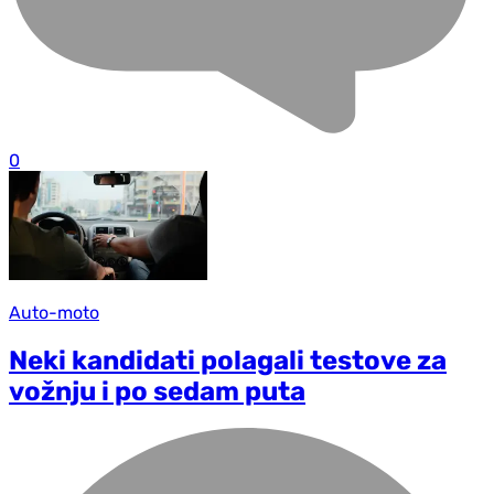
0
Auto-moto
Neki kandidati polagali testove za
vožnju i po sedam puta