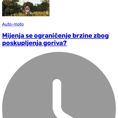
Auto-moto
Mijenja se ograničenje brzine zbog
poskupljenja goriva?