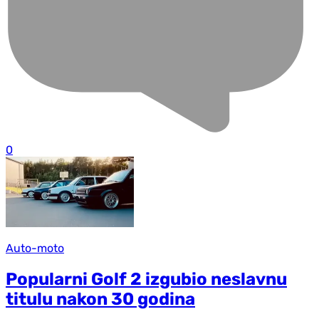
0
Auto-moto
Popularni Golf 2 izgubio neslavnu
titulu nakon 30 godina