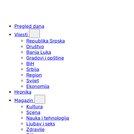
Pregled dana
Vijesti
Republika Srpska
Društvo
Banja Luka
Gradovi i opštine
BiH
Srbija
Region
Svijet
Ekonomija
Hronika
Magazin
Kultura
Scena
Nauka i tehnologija
Ljubav i seks
Zdravlje