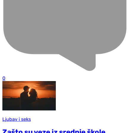
0
Ljubav i seks
Zašto su veze iz srednje škole