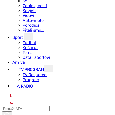
Stil
Zanimljivosti
Savjeti
Vicevi
Auto-moto
Porodica
Pitali smo...
Sport
Fudbal
Košarka
Tenis
Ostali sportovi
Arhiva
TV PROGRAM
ТV Raspored
Program
A RADIO
L