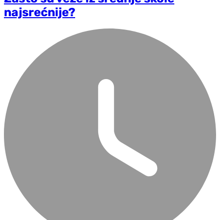
najsrećnije?