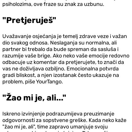
psiholozima, ove fraze su znak za uzbunu.
"Pretjeruješ"
Uvažavanje osjećanja je temelj zdrave veze i važan
dio svakog odnosa. Neslaganja su normalna, ali
partner bi trebalo da bude spreman da sasluša i
razumije vaše brige. Ako neko vaše emocije redovno
odbacuje uz komentar da pretjerujete, to znači da
vas ne doživljava ozbiljno. Emocionalna potvrda
gradi bliskost, a njen izostanak često ukazuje na
problem, piše YourTango.
"Žao mi je, ali..."
Iskreno izvinjenje podrazumijeva preuzimanje
odgovornosti za sopstvene greške. Kada neko kaže
"žao mi je, ali", time zapravo umanjuje svoju