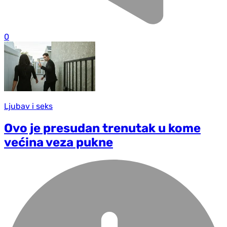
0
Ljubav i seks
Ovo je presudan trenutak u kome
većina veza pukne