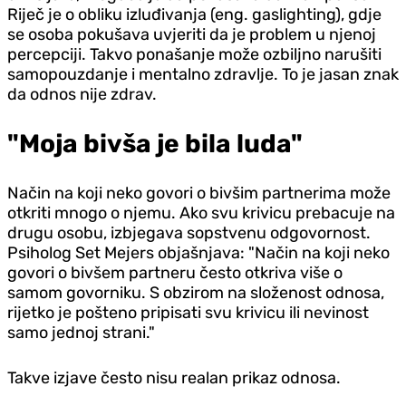
Riječ je o obliku izluđivanja (eng. gaslighting), gdje
se osoba pokušava uvjeriti da je problem u njenoj
percepciji. Takvo ponašanje može ozbiljno narušiti
samopouzdanje i mentalno zdravlje. To je jasan znak
da odnos nije zdrav.
"Moja bivša je bila luda"
Način na koji neko govori o bivšim partnerima može
otkriti mnogo o njemu. Ako svu krivicu prebacuje na
drugu osobu, izbjegava sopstvenu odgovornost.
Psiholog Set Mejers objašnjava: "Način na koji neko
govori o bivšem partneru često otkriva više o
samom govorniku. S obzirom na složenost odnosa,
rijetko je pošteno pripisati svu krivicu ili nevinost
samo jednoj strani."
Takve izjave često nisu realan prikaz odnosa.