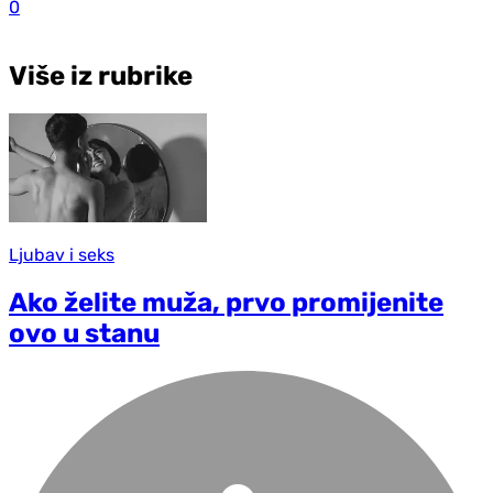
0
Više iz rubrike
Ljubav i seks
Ako želite muža, prvo promijenite
ovo u stanu