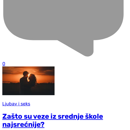
0
Ljubav i seks
Zašto su veze iz srednje škole
najsrećnije?