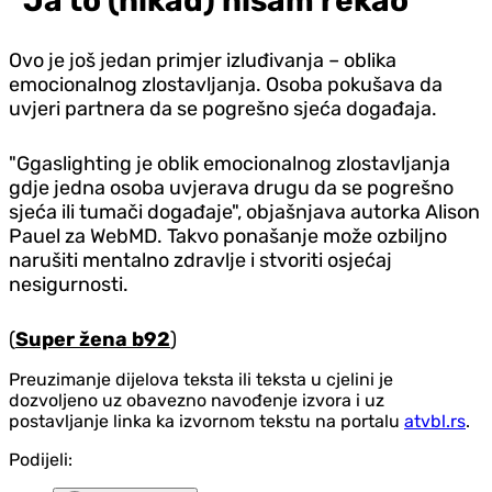
"Ja to (nikad) nisam rekao"
Ovo je još jedan primjer izluđivanja – oblika
emocionalnog zlostavljanja. Osoba pokušava da
uvjeri partnera da se pogrešno sjeća događaja.
"Ggaslighting je oblik emocionalnog zlostavljanja
gdje jedna osoba uvjerava drugu da se pogrešno
sjeća ili tumači događaje", objašnjava autorka Alison
Pauel za WebMD. Takvo ponašanje može ozbiljno
narušiti mentalno zdravlje i stvoriti osjećaj
nesigurnosti.
(
Super žena b92
)
Preuzimanje dijelova teksta ili teksta u cjelini je
dozvoljeno uz obavezno navođenje izvora i uz
postavljanje linka ka izvornom tekstu na portalu
atvbl.rs
.
Podijeli: