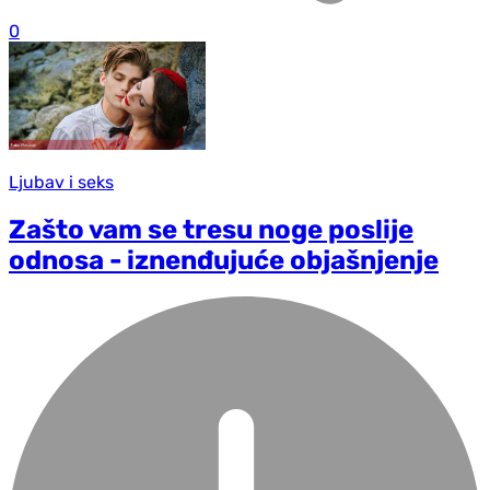
0
Ljubav i seks
Zašto vam se tresu noge poslije
odnosa - iznenđujuće objašnjenje