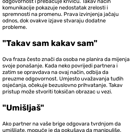
odgovornost i prebacuje krivicu. Takav način
komunikacije pokazuje nedostatak zrelosti i
spremnosti na promenu. Prava izvinjenja jačaju
odnos, dok ovakve izjave stvaraju dodatne
probleme.
"Takav sam kakav sam"
Ova fraza često znači da osoba ne planira da mijenja
svoje ponašanje. Kada neko povrijedi partnera i
zatim se opravdava na ovaj način, odbija da
preuzme odgovornost. Umjesto uvažavanja tuđih
osjećanja, očekuje bezuslovno prihvatanje. Takav
pristup može stvoriti toksičan obrazac u vezi.
"Umišljaš"
Ako partner na vaše brige odgovara tvrdnjom da
umišljate, moguće je da pokušava da manipuliše.