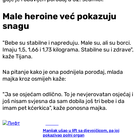
Male heroine već pokazuju
snagu
"Bebe su stabilne i napreduju. Male su, ali su borci.
Imaju 1,5, 1,66 i 1,73 kilograma. Stabilne su i zdrave",
kaže Tijana.
Na pitanje kako je ona podnijela porođaj, mlada
majka kroz osmijeh kaže:
"Ja se osjećam odlično. To je nevjerovatan osjećaj i
još nisam svjesna da sam dobila još tri bebe i da
imam pet kćerkica", kaže ponosna majka.
Hronika
Manijak ušao u lift sa djevojčicom, pa joj
pokazivao polni organ