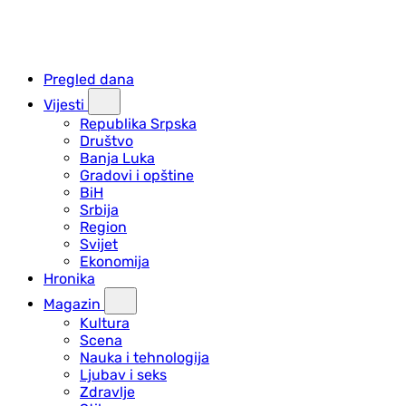
Pregled dana
Vijesti
Republika Srpska
Društvo
Banja Luka
Gradovi i opštine
BiH
Srbija
Region
Svijet
Ekonomija
Hronika
Magazin
Kultura
Scena
Nauka i tehnologija
Ljubav i seks
Zdravlje