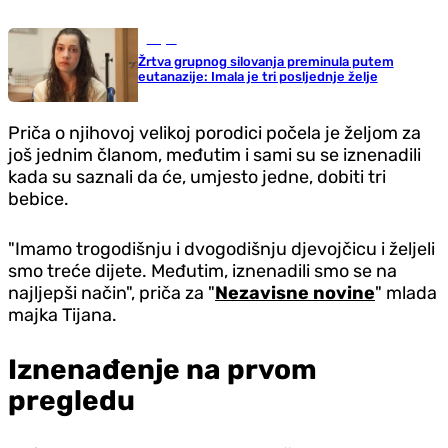
Svijet
Žrtva grupnog silovanja preminula putem
eutanazije: Imala je tri posljednje želje
Priča o njihovoj velikoj porodici počela je željom za
još jednim članom, međutim i sami su se iznenadili
kada su saznali da će, umjesto jedne, dobiti tri
bebice.
"Imamo trogodišnju i dvogodišnju djevojčicu i željeli
smo treće dijete. Međutim, iznenadili smo se na
najljepši način", priča za "
Nezavisne novine
" mlada
majka Tijana.
Iznenađenje na prvom
pregledu