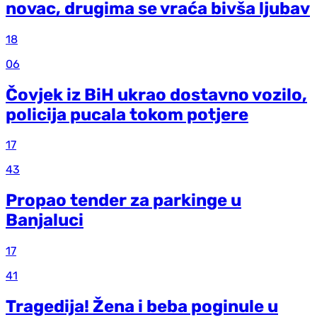
novac, drugima se vraća bivša ljubav
18
06
Čovjek iz BiH ukrao dostavno vozilo,
policija pucala tokom potjere
17
43
Propao tender za parkinge u
Banjaluci
17
41
Tragedija! Žena i beba poginule u