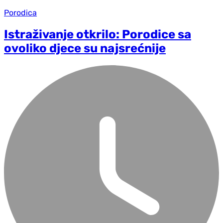
Porodica
Istraživanje otkrilo: Porodice sa
ovoliko djece su najsrećnije