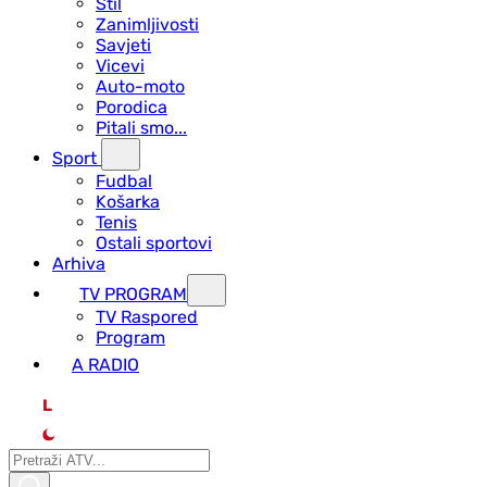
Stil
Zanimljivosti
Savjeti
Vicevi
Auto-moto
Porodica
Pitali smo...
Sport
Fudbal
Košarka
Tenis
Ostali sportovi
Arhiva
TV PROGRAM
ТV Raspored
Program
A RADIO
L