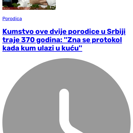
Porodica
Kumstvo ove dvije porodice u Srbiji
traje 370 godina: ''Zna se protokol
kada kum ulazi u kuću''