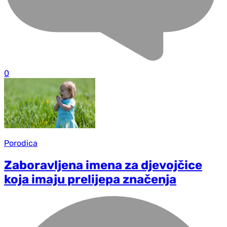
0
Porodica
Zaboravljena imena za djevojčice
koja imaju prelijepa značenja