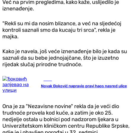
Već na prvim pregledima, kako kaže, uslijedilo je
iznenađenje.
"Rekli su mi da nosim blizance, a već na sljedećoj
kontroli saznali smo da kucaju tri srca", rekla je
majka.
Kako je navela, još veće iznenađenje bilo je kada su
saznali da su bebe jednojajčane, što je izuzetno
rijedak slučaj prirodne trudnoće.
Tenis
Novak Đoković napravio pravi haos nasred ulice
Ona je za "Nezavisne novine" rekla da je veći dio
trudnoće provela kod kuće, a zatim je oko 25.
nedjelje ostala u bolnici pod nadzorom ljekara u
Univerzitetskom kliničkom centru Republike Srpske,
gdje je i obavljen porođaj u 32. sedmici.