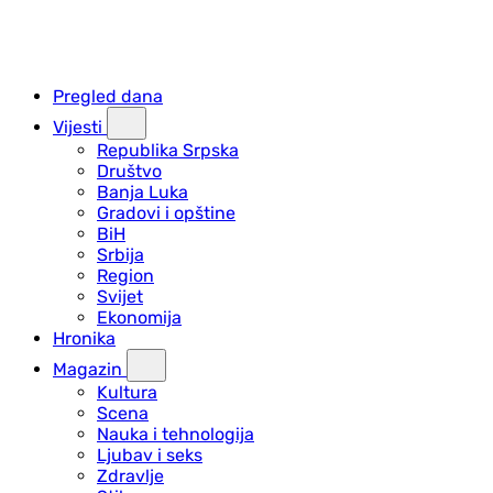
Pregled dana
Vijesti
Republika Srpska
Društvo
Banja Luka
Gradovi i opštine
BiH
Srbija
Region
Svijet
Ekonomija
Hronika
Magazin
Kultura
Scena
Nauka i tehnologija
Ljubav i seks
Zdravlje