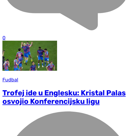
0
Fudbal
Trofej ide u Englesku: Kristal Palas
osvojio Konferencijsku ligu