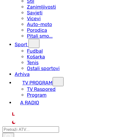
Stil
Zanimljivosti
Savjeti
Vicevi
Auto-moto
Porodica
Pitali smo...
Sport
Fudbal
Košarka
Tenis
Ostali sportovi
Arhiva
TV PROGRAM
ТV Raspored
Program
A RADIO
L