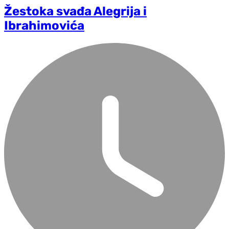
Žestoka svađa Alegrija i
Ibrahimovića