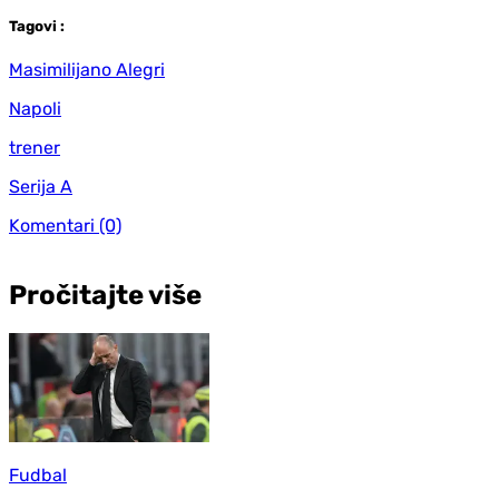
Tag
ovi
:
Masimilijano Alegri
Napoli
trener
Serija A
Komentari
(0)
Pročitajte više
Fudbal