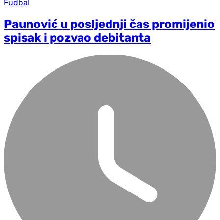
Fudbal
Paunović u posljednji čas promijenio
spisak i pozvao debitanta