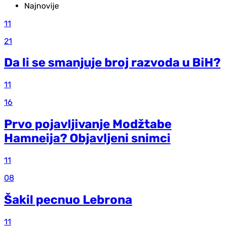
Najnovije
11
21
Da li se smanjuje broj razvoda u BiH?
11
16
Prvo pojavljivanje Modžtabe
Hamneija? Objavljeni snimci
11
08
Šakil pecnuo Lebrona
11