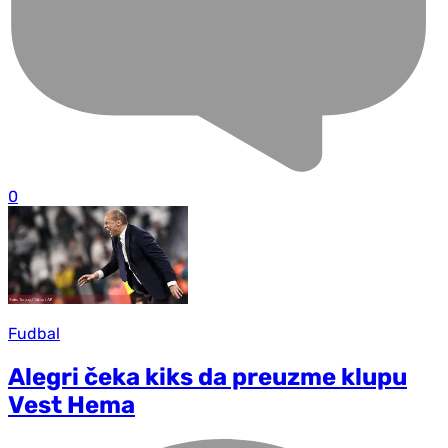
0
Fudbal
Alegri čeka kiks da preuzme klupu
Vest Hema