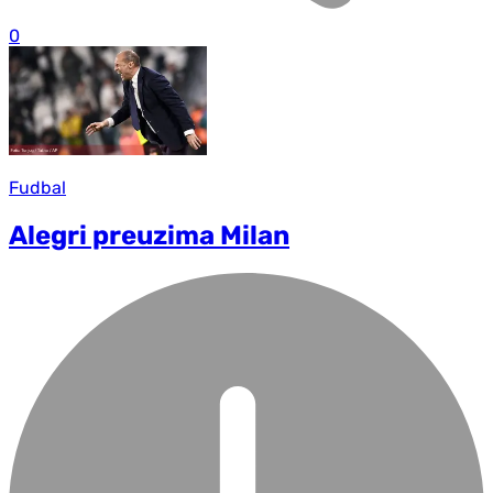
0
Fudbal
Alegri preuzima Milan