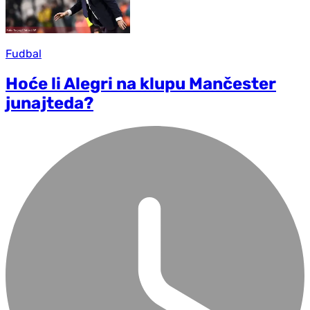
Fudbal
Hoće li Alegri na klupu Mančester
junajteda?