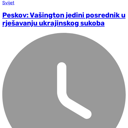
Svijet
Peskov: Vašington jedini posrednik u
rješavanju ukrajinskog sukoba