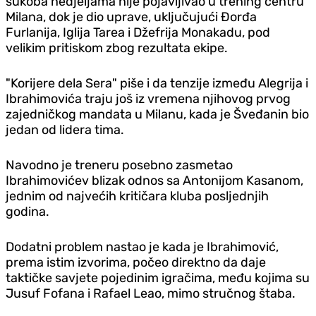
sukoba nedjeljama nije pojavljivao u trening centru
Milana, dok je dio uprave, uključujući Đorđa
Furlanija, Iglija Tarea i Džefrija Monakadu, pod
velikim pritiskom zbog rezultata ekipe.
"Korijere dela Sera" piše i da tenzije između Alegrija i
Ibrahimovića traju još iz vremena njihovog prvog
zajedničkog mandata u Milanu, kada je Šveđanin bio
jedan od lidera tima.
Navodno je treneru posebno zasmetao
Ibrahimovićev blizak odnos sa Antonijom Kasanom,
jednim od najvećih kritičara kluba posljednjih
godina.
Dodatni problem nastao je kada je Ibrahimović,
prema istim izvorima, počeo direktno da daje
taktičke savjete pojedinim igračima, među kojima su
Jusuf Fofana i Rafael Leao, mimo stručnog štaba.