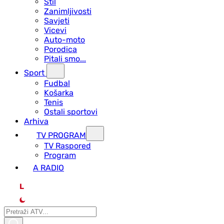
Stil
Zanimljivosti
Savjeti
Vicevi
Auto-moto
Porodica
Pitali smo...
Sport
Fudbal
Košarka
Tenis
Ostali sportovi
Arhiva
TV PROGRAM
ТV Raspored
Program
A RADIO
L