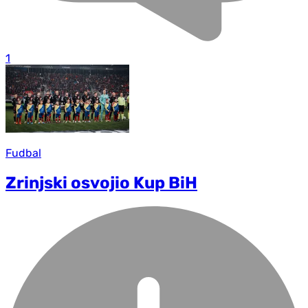
1
Fudbal
Zrinjski osvojio Kup BiH