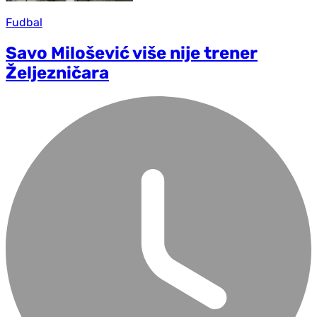
Fudbal
Savo Milošević više nije trener
Željezničara