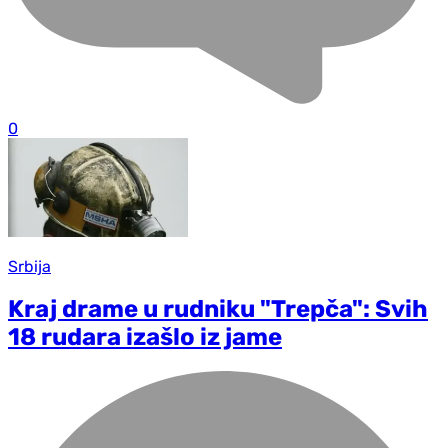
0
Srbija
Kraj drame u rudniku "Trepča": Svih
18 rudara izašlo iz jame