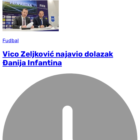
Fudbal
Vico Zeljković najavio dolazak
Đanija Infantina