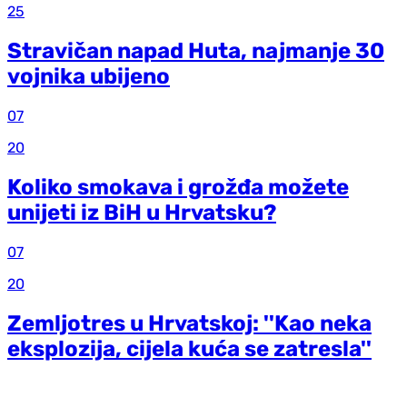
25
Stravičan napad Huta, najmanje 30
vojnika ubijeno
07
20
Koliko smokava i grožđa možete
unijeti iz BiH u Hrvatsku?
07
20
Zemljotres u Hrvatskoj: ''Kao neka
eksplozija, cijela kuća se zatresla''