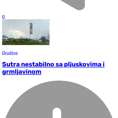
0
Društvo
Sutra nestabilno sa pljuskovima i
grmljavinom