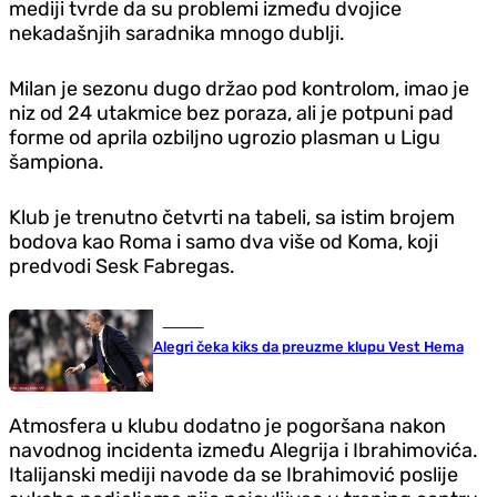
mediji tvrde da su problemi između dvojice
nekadašnjih saradnika mnogo dublji.
Milan je sezonu dugo držao pod kontrolom, imao je
niz od 24 utakmice bez poraza, ali je potpuni pad
forme od aprila ozbiljno ugrozio plasman u Ligu
šampiona.
Klub je trenutno četvrti na tabeli, sa istim brojem
bodova kao Roma i samo dva više od Koma, koji
predvodi Sesk Fabregas.
Fudbal
Alegri čeka kiks da preuzme klupu Vest Hema
Atmosfera u klubu dodatno je pogoršana nakon
navodnog incidenta između Alegrija i Ibrahimovića.
Italijanski mediji navode da se Ibrahimović poslije