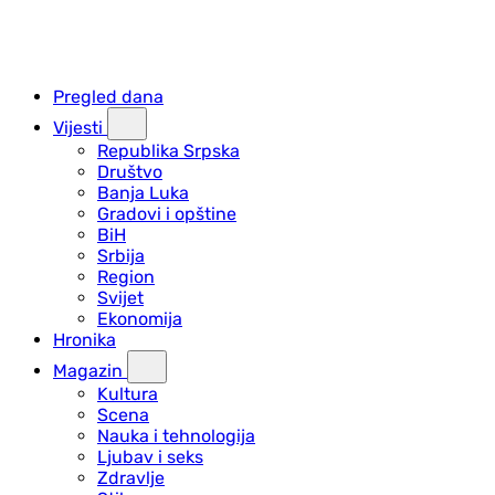
Pregled dana
Vijesti
Republika Srpska
Društvo
Banja Luka
Gradovi i opštine
BiH
Srbija
Region
Svijet
Ekonomija
Hronika
Magazin
Kultura
Scena
Nauka i tehnologija
Ljubav i seks
Zdravlje