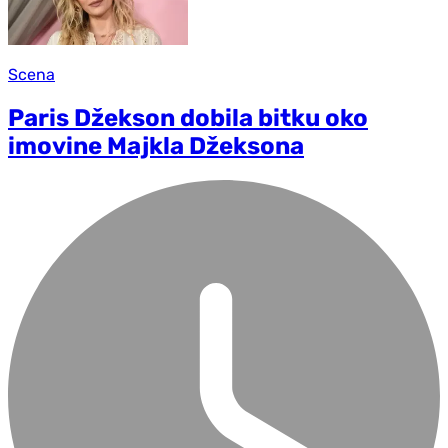
Scena
Paris Džekson dobila bitku oko
imovine Majkla Džeksona