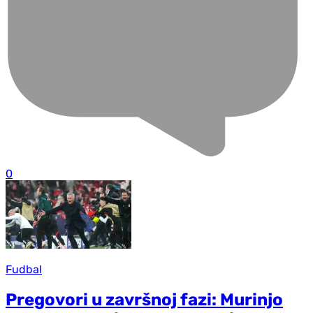
0
Fudbal
Pregovori u završnoj fazi: Murinjo