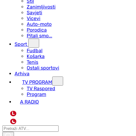
Stil
Zanimljivosti
Savjeti
Vicevi
Auto-moto
Porodica
Pitali smo...
Sport
Fudbal
Košarka
Tenis
Ostali sportovi
Arhiva
TV PROGRAM
ТV Raspored
Program
A RADIO
L