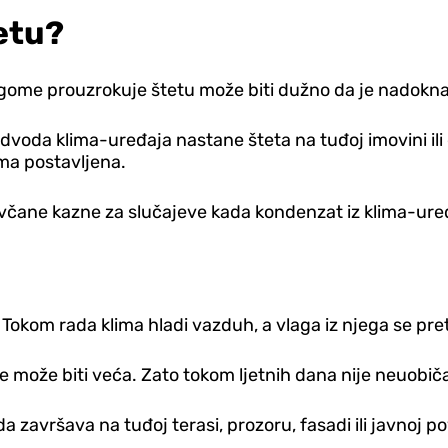
etu?
gome prouzrokuje štetu može biti dužno da je nadokna
dvoda klima-uređaja nastane šteta na tuđoj imovini il
ima postavljena.
čane kazne za slučajeve kada kondenzat iz klima-uređa
okom rada klima hladi vazduh, a vlaga iz njega se pret
ode može biti veća. Zato tokom ljetnih dana nije neuobi
završava na tuđoj terasi, prozoru, fasadi ili javnoj po