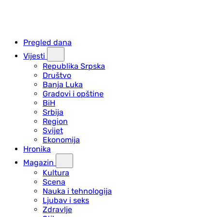
Pregled dana
Vijesti
Republika Srpska
Društvo
Banja Luka
Gradovi i opštine
BiH
Srbija
Region
Svijet
Ekonomija
Hronika
Magazin
Kultura
Scena
Nauka i tehnologija
Ljubav i seks
Zdravlje