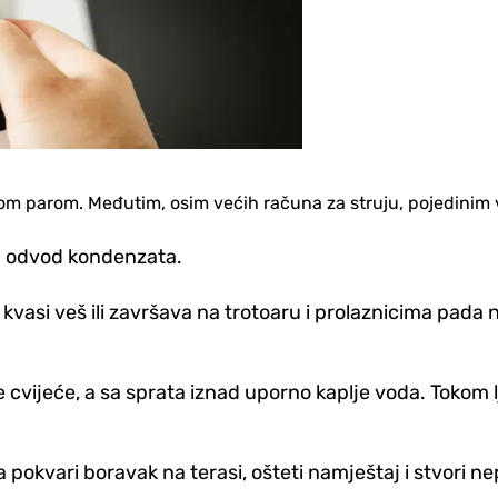
unom parom. Međutim, osim većih računa za struju, pojedinim 
en odvod kondenzata.
kvasi veš ili završava na trotoaru i prolaznicima pada 
vate cvijeće, a sa sprata iznad uporno kaplje voda. Tokom
a pokvari boravak na terasi, ošteti namještaj i stvori n