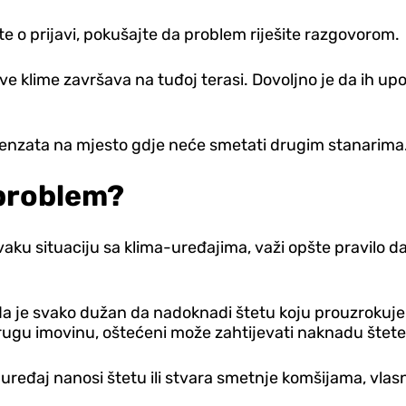
te o prijavi, pokušajte da problem riješite razgovorom.
ve klime završava na tuđoj terasi. Dovoljno je da ih upo
enzata na mjesto gdje neće smetati drugim stanarima
 problem?
svaku situaciju sa klima-uređajima, važi opšte pravilo 
a je svako dužan da nadoknadi štetu koju prouzrokuje 
drugu imovinu, oštećeni može zahtijevati naknadu štete
-uređaj nanosi štetu ili stvara smetnje komšijama, vlas