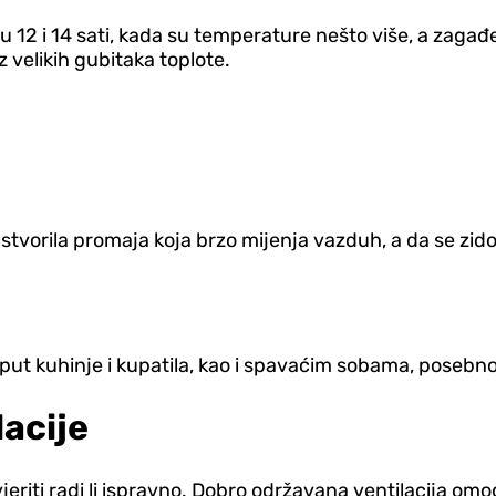
 12 i 14 sati, kada su temperature nešto više, a zagađ
 velikih gubitaka toplote.
stvorila promaja koja brzo mijenja vazduh, a da se zidov
put kuhinje i kupatila, kao i spavaćim sobama, poseb
acije
eriti radi li ispravno. Dobro održavana ventilacija o