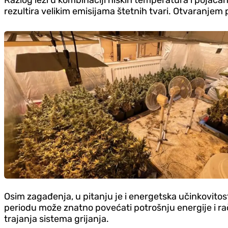
rezultira velikim emisijama štetnih tvari. Otvaranje
Osim zagađenja, u pitanju je i energetska učinkovitost
periodu može znatno povećati potrošnju energije i rač
trajanja sistema grijanja.