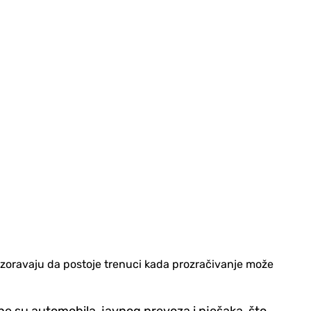
ozoravaju da postoje trenuci kada prozračivanje može
e su automobila, javnog prevoza i pješaka, što