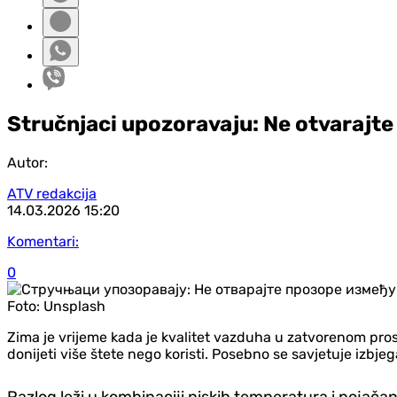
Stručnjaci upozoravaju: Ne otvarajte 
Autor:
ATV redakcija
14.03.2026
15:20
Komentari:
0
Foto:
Unsplash
Zima je vrijeme kada je kvalitet vazduha u zatvorenom pro
donijeti više štete nego koristi. Posebno se savjetuje izbje
Razlog leži u kombinaciji niskih temperatura i pojač