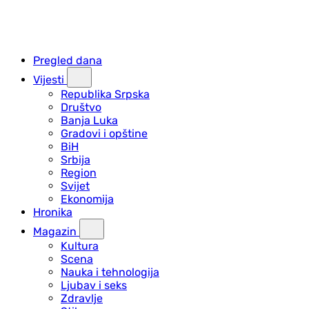
Pregled dana
Vijesti
Republika Srpska
Društvo
Banja Luka
Gradovi i opštine
BiH
Srbija
Region
Svijet
Ekonomija
Hronika
Magazin
Kultura
Scena
Nauka i tehnologija
Ljubav i seks
Zdravlje