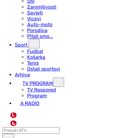
Stil
Zanimljivosti
Savjeti
Vicevi
Auto-moto
Porodica
Pitali smo...
Sport
Fudbal
Košarka
Tenis
Ostali sportovi
Arhiva
TV PROGRAM
ТV Raspored
Program
A RADIO
L