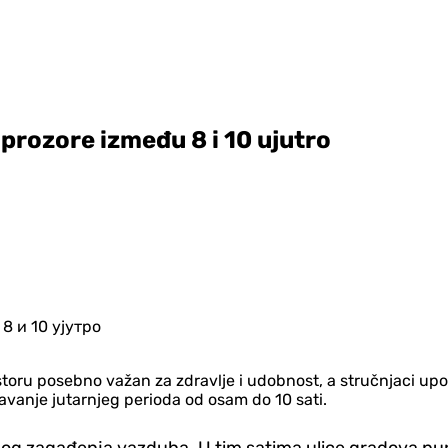
prozore između 8 i 10 ujutro
storu posebno važan za zdravlje i udobnost, a stručnjaci up
gavanje jutarnjeg perioda od osam do 10 sati.
anog zagađenja vazduha. U tim satima ulice gradova pun