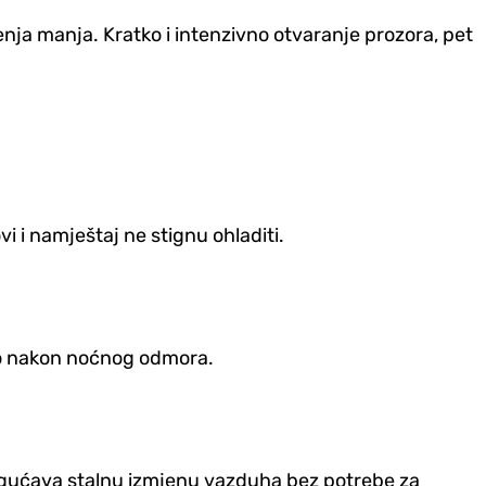
enja manja. Kratko i intenzivno otvaranje prozora, pet
i i namještaj ne stignu ohladiti.
no nakon noćnog odmora.
mogućava stalnu izmjenu vazduha bez potrebe za