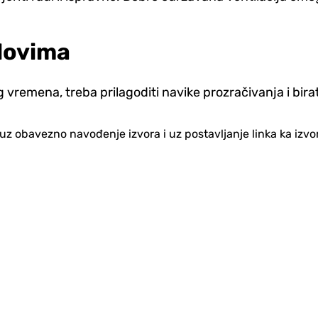
lovima
remena, treba prilagoditi navike prozračivanja i birati
no uz obavezno navođenje izvora i uz postavljanje linka ka iz