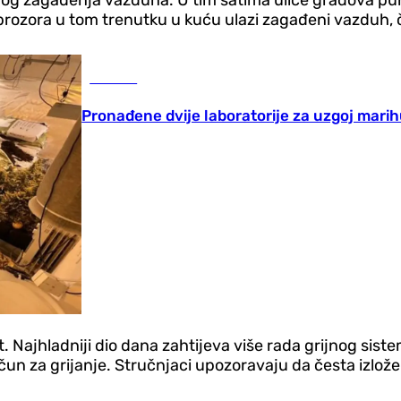
m prozora u tom trenutku u kuću ulazi zagađeni vazduh,
Hronika
Pronađene dvije laboratorije za uzgoj mar
. Najhladniji dio dana zahtijeva više rada grijnog siste
un za grijanje. Stručnjaci upozoravaju da česta izložen