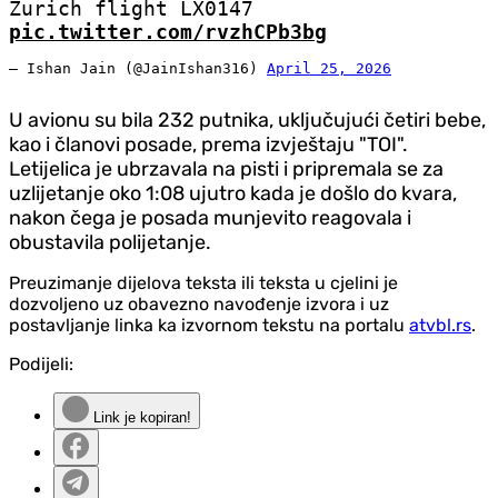
Zurich flight LX0147
pic.twitter.com/rvzhCPb3bg
— Ishan Jain (@JainIshan316)
April 25, 2026
U avionu su bila 232 putnika, uključujući četiri bebe,
kao i članovi posade, prema izvještaju "TOI".
Letijelica je ubrzavala na pisti i pripremala se za
uzlijetanje oko 1:08 ujutro kada je došlo do kvara,
nakon čega je posada munjevito reagovala i
obustavila polijetanje.
Preuzimanje dijelova teksta ili teksta u cjelini je
dozvoljeno uz obavezno navođenje izvora i uz
postavljanje linka ka izvornom tekstu na portalu
atvbl.rs
.
Podijeli:
Link je kopiran!