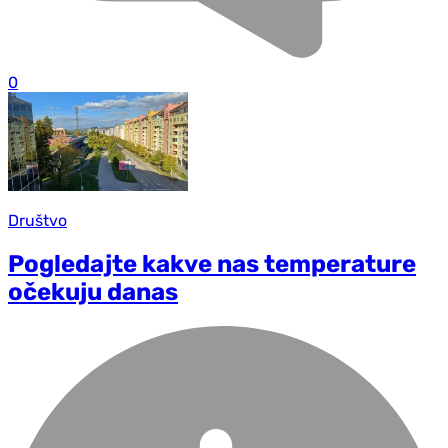
0
Društvo
Pogledajte kakve nas temperature
očekuju danas