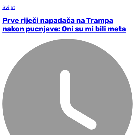
Svijet
Prve riječi napadača na Trampa
nakon pucnjave: Oni su mi bili meta