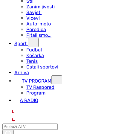
Stil
Zanimljivosti
Savjeti
Vicevi
Auto-moto
Porodica
Pitali smo...
Sport
Fudbal
Košarka
Tenis
Ostali sportovi
Arhiva
TV PROGRAM
ТV Raspored
Program
A RADIO
L