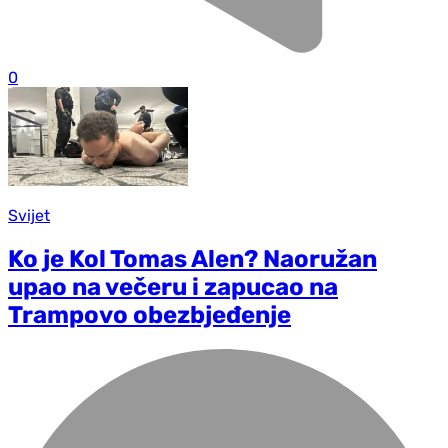
0
Svijet
Ko je Kol Tomas Alen? Naoružan
upao na večeru i zapucao na
Trampovo obezbjeđenje