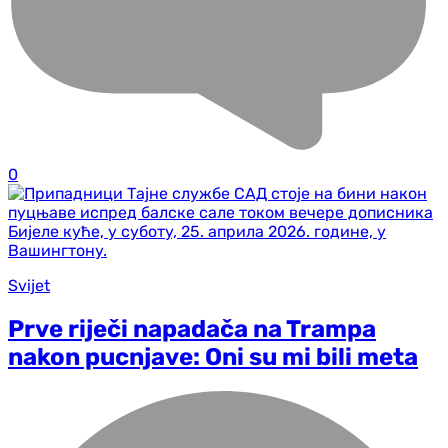
0
Svijet
Prve riječi napadača na Trampa
nakon pucnjave: Oni su mi bili meta