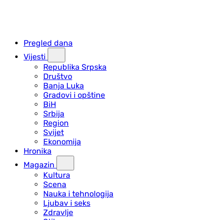
Pregled dana
Vijesti
Republika Srpska
Društvo
Banja Luka
Gradovi i opštine
BiH
Srbija
Region
Svijet
Ekonomija
Hronika
Magazin
Kultura
Scena
Nauka i tehnologija
Ljubav i seks
Zdravlje