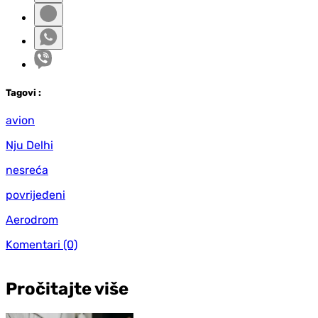
Tag
ovi
:
avion
Nju Delhi
nesreća
povrijeđeni
Aerodrom
Komentari
(0)
Pročitajte više