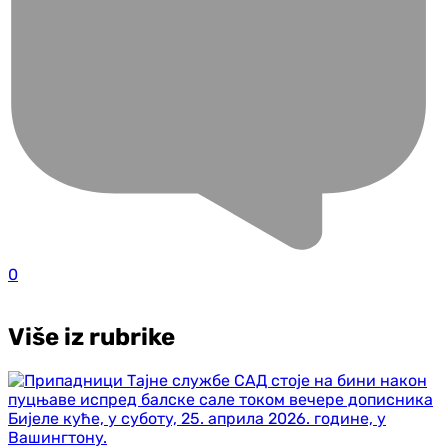
0
Više iz rubrike