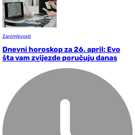
Zanimljivosti
Dnevni horoskop za 26. april: Evo
šta vam zvijezde poručuju danas