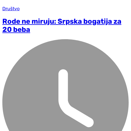
Društvo
Rode ne miruju: Srpska bogatija za
20 beba