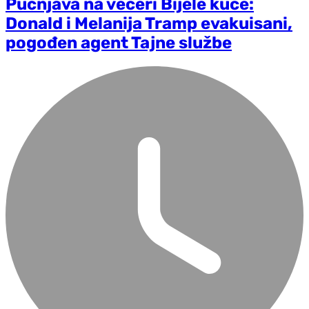
Pucnjava na večeri Bijele kuće:
Donald i Melanija Tramp evakuisani,
pogođen agent Tajne službe