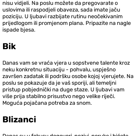
nisu vid‌jeli. Na poslu možete da pregovarate o
uslovima ili raspod‌jeli obaveza, sada imate jaču
poziciju. U ljubavi razbijate rutinu neočekivanim
prijedlogom ili promjenom plana. Pripazite na nagle
ispade bjesa.
Bik
Danas vam se vraća vjera u sopstvene talente kroz
neku konkretnu situaciju - pohvalu, uspješno
završen zadatak ili podršku osobe kojoj vjerujete. Na
poslu se pokazuje da je vaš sporiji, ali temeljni
pristup pobjednički na duge staze. U ljubavi vam
više prija stabilno prisustvo nego velike riječi.
Moguća pojačana potreba za snom.
Blizanci
Danas su u fokusu dogovori, pozivi, poruke i bićete