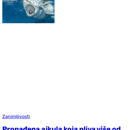
Zanimljivosti
Pronađena ajkula koja pliva više od