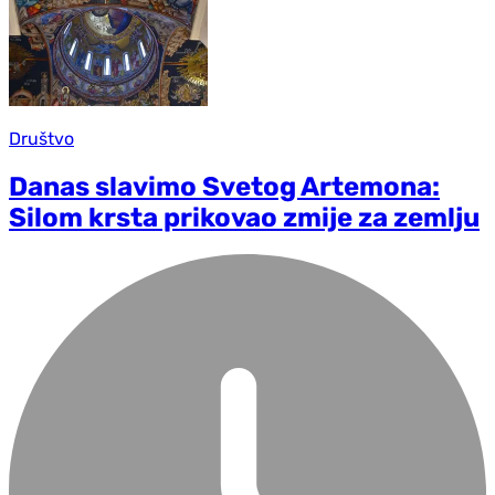
Društvo
Danas slavimo Svetog Artemona:
Silom krsta prikovao zmije za zemlju