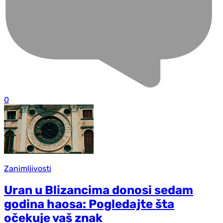
0
Zanimljivosti
Uran u Blizancima donosi sedam
godina haosa: Pogledajte šta
očekuje vaš znak