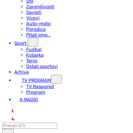
Stil
Zanimljivosti
Savjeti
Vicevi
Auto-moto
Porodica
Pitali smo...
Sport
Fudbal
Košarka
Tenis
Ostali sportovi
Arhiva
TV PROGRAM
ТV Raspored
Program
A RADIO
L