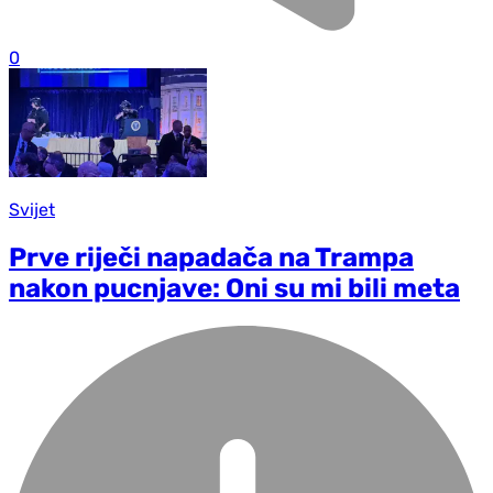
0
Svijet
Prve riječi napadača na Trampa
nakon pucnjave: Oni su mi bili meta