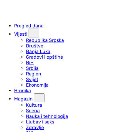
Pregled dana
Vijesti
Republika Srpska
Društvo
Banja Luka
Gradovi i opštine
BiH
Srbija
Region
Svijet
Ekonomija
Hronika
Magazin
Kultura
Scena
Nauka i tehnologija
Ljubav i seks
Zdravlje