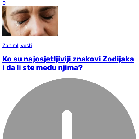
0
Zanimljivosti
Ko su najosjetljiviji znakovi Zodijaka
i da li ste među njima?