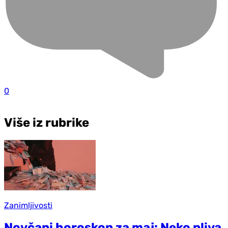
0
Više iz rubrike
Zanimljivosti
Novčani horoskop za maj: Neko pliva