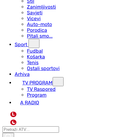
Stil
Zanimljivosti
Savjeti
Vicevi
Auto-moto
Porodica
Pitali smo...
Sport
Fudbal
Košarka
Tenis
Ostali sportovi
Arhiva
TV PROGRAM
ТV Raspored
Program
A RADIO
L