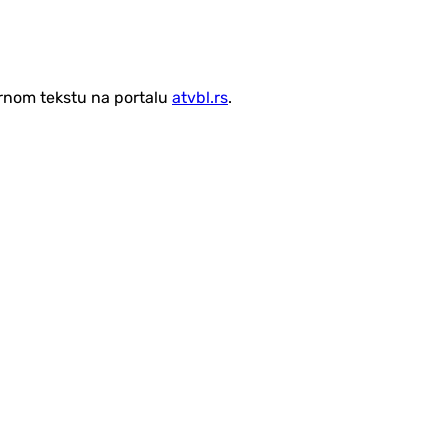
vornom tekstu na portalu
atvbl.rs
.