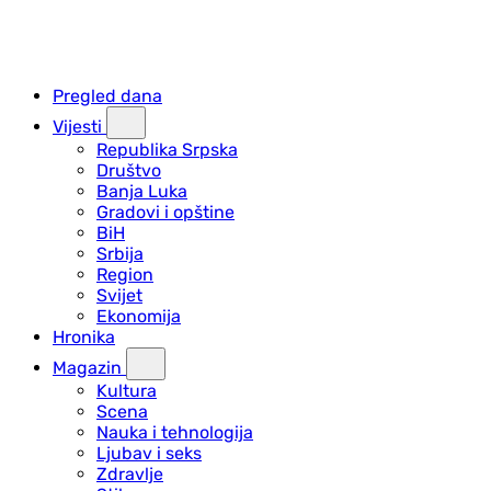
Pregled dana
Vijesti
Republika Srpska
Društvo
Banja Luka
Gradovi i opštine
BiH
Srbija
Region
Svijet
Ekonomija
Hronika
Magazin
Kultura
Scena
Nauka i tehnologija
Ljubav i seks
Zdravlje