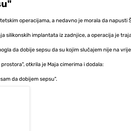
su"
etskim operacijama, a nedavno je morala da napusti Š
 silikonskih implantata iz zadnjice, a operacija je traja
e mogla da dobije sepsu da su kojim slučajem nije na vrij
e prostora", otkrila je Maja cimerima i dodala:
la sam da dobijem sepsu".