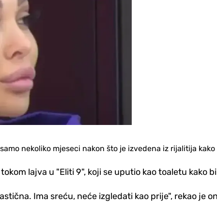
amo nekoliko mjeseci nakon što je izvedena iz rijalitija kako bi 
ća tokom lajva u "Eliti 9", koji se uputio kao toaletu kak
ična. Ima sreću, neće izgledati kao prije", rekao je on,