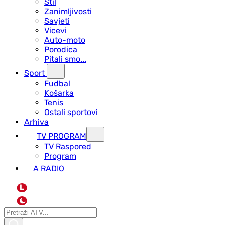
Stil
Zanimljivosti
Savjeti
Vicevi
Auto-moto
Porodica
Pitali smo...
Sport
Fudbal
Košarka
Tenis
Ostali sportovi
Arhiva
TV PROGRAM
ТV Raspored
Program
A RADIO
L