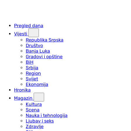
Pregled dana
Vijesti
Republika Srpska
Društvo
Banja Luka
Gradovi i opštine
BiH
Srbija
Region
Svijet
Ekonomija
Hronika
Magazin
Kultura
Scena
Nauka i tehnologija
Ljubav i seks
Zdravlje