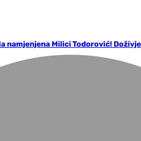
ila namjenjena Milici Todorović! Doživjel