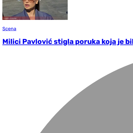
Scena
Milici Pavlović stigla poruka koja je b