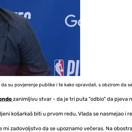
 da su povjerenje publike i te kako opravdali, s obzirom da se
ondo
zanimljivu stvar - da je tri puta "odbio" da pjeva 
ljeni košarkaš biti u prvom redu, Vlada se nasmejao i r
će mi zadovoljstvo da se upoznamo večeras. Na obostran