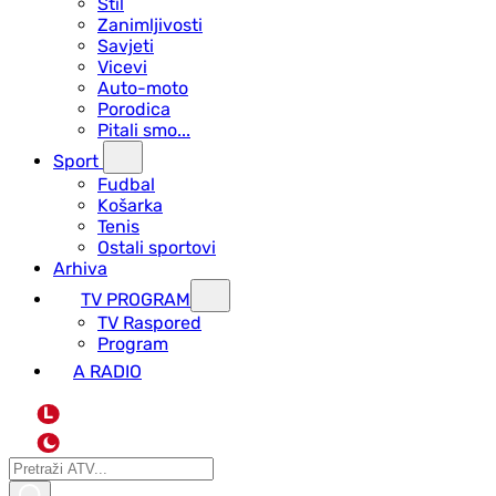
Stil
Zanimljivosti
Savjeti
Vicevi
Auto-moto
Porodica
Pitali smo...
Sport
Fudbal
Košarka
Tenis
Ostali sportovi
Arhiva
TV PROGRAM
ТV Raspored
Program
A RADIO
L