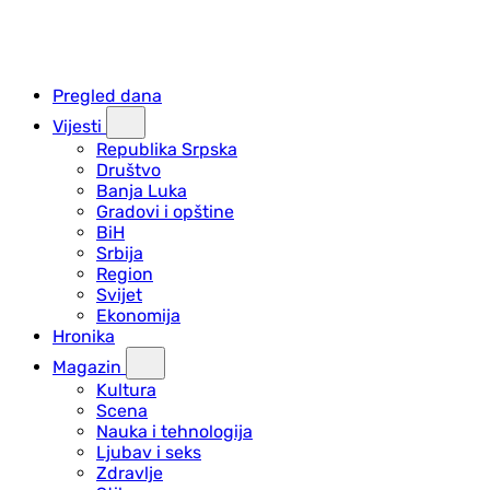
Pregled dana
Vijesti
Republika Srpska
Društvo
Banja Luka
Gradovi i opštine
BiH
Srbija
Region
Svijet
Ekonomija
Hronika
Magazin
Kultura
Scena
Nauka i tehnologija
Ljubav i seks
Zdravlje