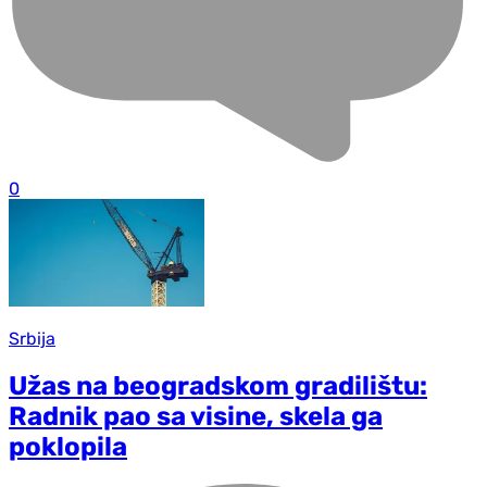
0
Srbija
Užas na beogradskom gradilištu:
Radnik pao sa visine, skela ga
poklopila