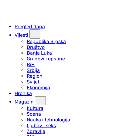
Pregled dana
Vijesti
Republika Srpska
Društvo
Banja Luka
Gradovi i opštine
BiH
Srbija
Region
Svijet
Ekonomija
Hronika
Magazin
Kultura
Scena
Nauka i tehnologija
Ljubav i seks
Zdravlje