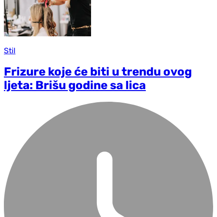
Stil
Frizure koje će biti u trendu ovog
ljeta: Brišu godine sa lica