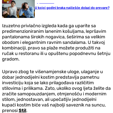
Ljubav i seks
U kojoj godini braka najčešće dolazi do prevare?
Izuzetno privlačno izgleda kada ga uparite sa
predimenzioniranim lanenim košuljama, lepršavim
pantalonama širokih nogavica, šeširima sa velikim
obodom i elegantnim ravnim sandalama. U takvoj
kombinaciji, pravo sa plaže možete produžiti na
ručak u restoranu ili u opuštenu popodnevnu šetnju
gradom.
Upravo zbog te višenamjenske uloge, ulaganje u
dobar jednodijelni kostim predstavlja pametnu
investiciju koja se lako prilagođava različitim
stilovima i prilikama. Zato, ukoliko ovog ljeta želite da
zračite samopouzdanjem, otmjenošću i modernim
stilom, jednostavan, ali upečatljiv jednodijelni
kupaći kostim biće vaš najbolji saveznik na suncu,
prenosi
Stil
.