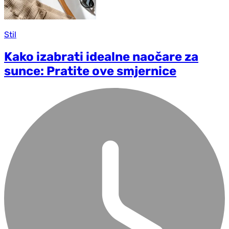
Stil
Kako izabrati idealne naočare za
sunce: Pratite ove smjernice