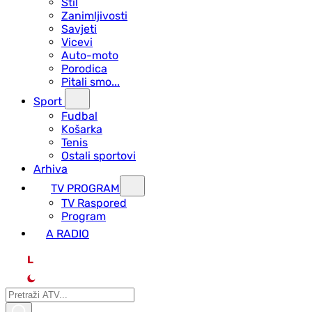
Stil
Zanimljivosti
Savjeti
Vicevi
Auto-moto
Porodica
Pitali smo...
Sport
Fudbal
Košarka
Tenis
Ostali sportovi
Arhiva
TV PROGRAM
ТV Raspored
Program
A RADIO
L