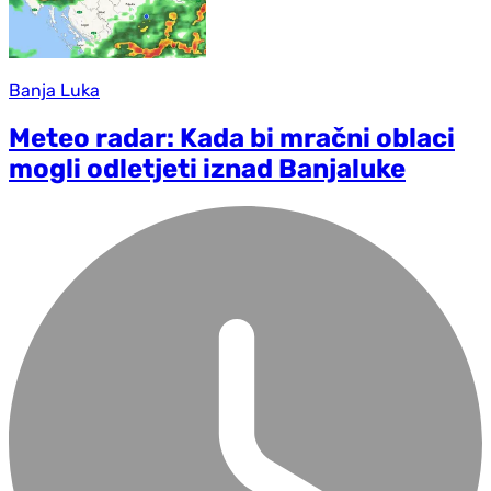
Banja Luka
Meteo radar: Kada bi mračni oblaci
mogli odletjeti iznad Banjaluke