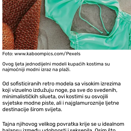
Foto:
www.kaboompics.com/Pexels
Ovog ljeta jednodijelni modeli kupaćih kostima su
najmoćniji modni izraz na plaži.
Od sofisticiranih retro modela sa visokim izrezima
koji vizuelno izdužuju noge, pa sve do svedenih,
minimalističkih silueta, ovi kostimi su osvojili
svjetske modne piste, ali i najglamuroznije ljetne
destinacije širom svijeta.
Tajna njihovog velikog povratka krije se u idealnom
balansu između udobnosti i seksepila. Osim što