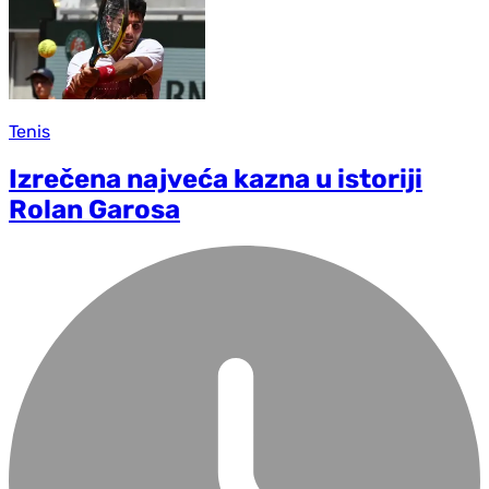
Tenis
Izrečena najveća kazna u istoriji
Rolan Garosa