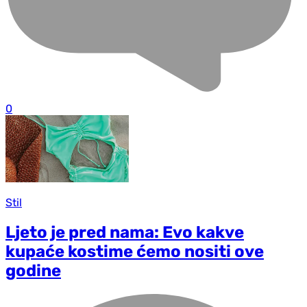
0
Stil
Ljeto je pred nama: Evo kakve
kupaće kostime ćemo nositi ove
godine