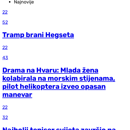
Najnovije
22
52
Tramp brani Hegseta
22
43
Drama na Hvaru: Mlada žena
kolabirala na morskim stijenama,
pilot helikoptera izveo opasan
manevar
22
32
Najbolji teniser svijeta završio na