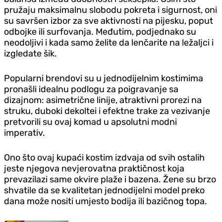
pružaju maksimalnu slobodu pokreta i sigurnost, oni
su savršen izbor za sve aktivnosti na pijesku, poput
odbojke ili surfovanja. Međutim, podjednako su
neodoljivi i kada samo želite da lenčarite na ležaljci i
izgledate šik.
Popularni brendovi su u jednodijelnim kostimima
pronašli idealnu podlogu za poigravanje sa
dizajnom: asimetrične linije, atraktivni prorezi na
struku, duboki dekoltei i efektne trake za vezivanje
pretvorili su ovaj komad u apsolutni modni
imperativ.
Ono što ovaj kupaći kostim izdvaja od svih ostalih
jeste njegova nevjerovatna praktičnost koja
prevazilazi same okvire plaže i bazena. Žene su brzo
shvatile da se kvalitetan jednodijelni model preko
dana može nositi umjesto bodija ili bazičnog topa.