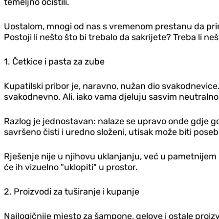
temeljno očistili.
Uostalom, mnogi od nas s vremenom prestanu da primj
Postoji li nešto što bi trebalo da sakrijete? Treba li n
1. Četkice i pasta za zube
Kupatilski pribor je, naravno, nužan dio svakodnevice.
svakodnevno. Ali, iako vama djeluju sasvim neutralno
Razlog je jednostavan: nalaze se upravo onde gdje go
savršeno čisti i uredno složeni, utisak može biti pos
Rješenje nije u njihovu uklanjanju, već u pametnijem poz
će ih vizuelno "uklopiti" u prostor.
2. Proizvodi za tuširanje i kupanje
Najlogičnije mjesto za šampone, gelove i ostale proizvod