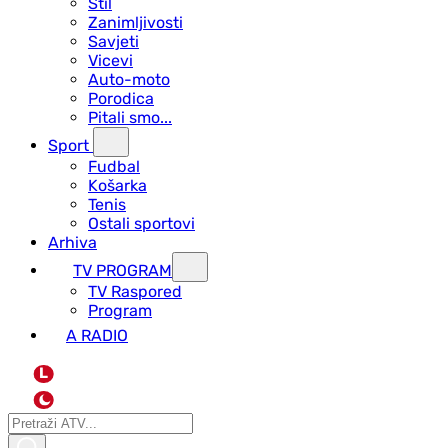
Stil
Zanimljivosti
Savjeti
Vicevi
Auto-moto
Porodica
Pitali smo...
Sport
Fudbal
Košarka
Tenis
Ostali sportovi
Arhiva
TV PROGRAM
ТV Raspored
Program
A RADIO
L