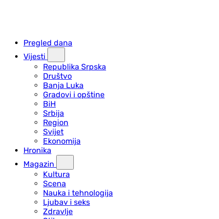
Pregled dana
Vijesti
Republika Srpska
Društvo
Banja Luka
Gradovi i opštine
BiH
Srbija
Region
Svijet
Ekonomija
Hronika
Magazin
Kultura
Scena
Nauka i tehnologija
Ljubav i seks
Zdravlje