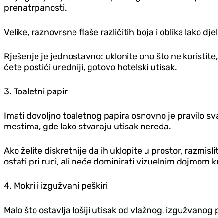
prenatrpanosti.
Velike, raznovrsne flaše različitih boja i oblika lako d
Rješenje je jednostavno: uklonite ono što ne koristit
ćete postići uredniji, gotovo hotelski utisak.
3. Toaletni papir
Imati dovoljno toaletnog papira osnovno je pravilo sva
mestima, gde lako stvaraju utisak nereda.
Ako želite diskretnije da ih uklopite u prostor, razmis
ostati pri ruci, ali neće dominirati vizuelnim dojmom k
4. Mokri i izgužvani peškiri
Malo što ostavlja lošiji utisak od vlažnog, izgužvanog