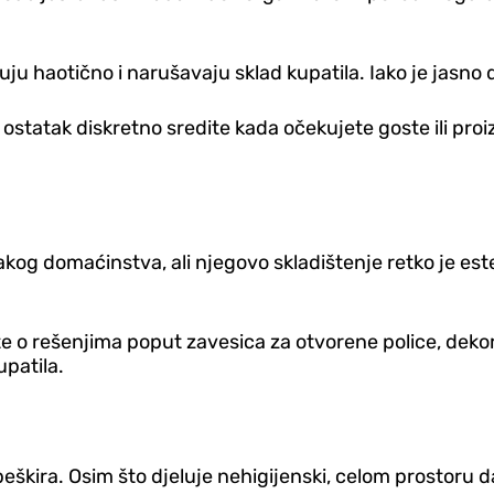
jeluju haotično i narušavaju sklad kupatila. Iako je jasno
e, ostatak diskretno sredite kada očekujete goste ili p
kog domaćinstva, ali njegovo skladištenje retko je este
lite o rešenjima poput zavesica za otvorene police, deko
upatila.
 peškira. Osim što djeluje nehigijenski, celom prostoru 