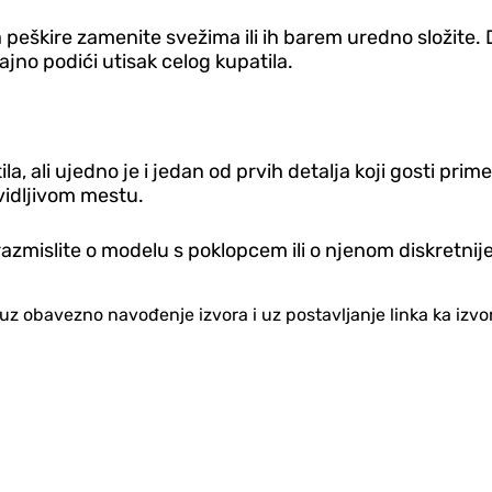
da peškire zamenite svežima ili ih barem uredno složite
ajno podići utisak celog kupatila.
 ali ujedno je i jedan od prvih detalja koji gosti prim
 vidljivom mestu.
, razmislite o modelu s poklopcem ili o njenom diskretni
no uz obavezno navođenje izvora i uz postavljanje linka ka iz