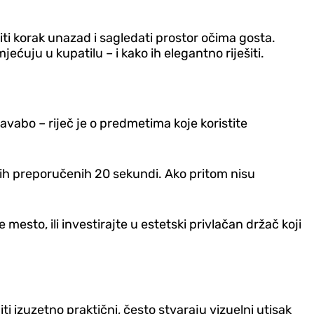
i korak unazad i sagledati prostor očima gosta.
jećuju u kupatilu – i kako ih elegantno riješiti.
avabo – riječ je o predmetima koje koristite
nih preporučenih 20 sekundi. Ako pritom nisu
mesto, ili investirajte u estetski privlačan držač koji
ti izuzetno praktični, često stvaraju vizuelni utisak