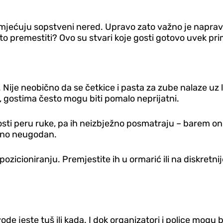
ećuju sopstveni nered. Upravo zato važno je napravit
ešto premestiti? Ovo su stvari koje gosti gotovo uvek prim
 Nije neobično da se četkice i pasta za zube nalaze uz l
, gostima često mogu biti pomalo neprijatni.
sti peru ruke, pa ih neizbježno posmatraju – barem o
ebno neugodan.
icioniranju. Premjestite ih u ormarić ili na diskretnije 
e jeste tuš ili kada. I dok organizatori i police mogu bi