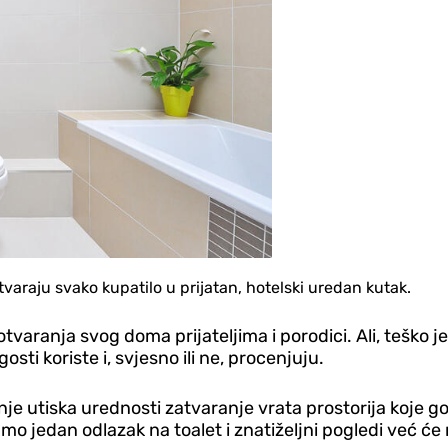
varaju svako kupatilo u prijatan, hotelski uredan kutak.
varanja svog doma prijateljima i porodici. Ali, teško je 
ti koriste i, svjesno ili ne, procenjuju.
je utiska urednosti zatvaranje vrata prostorija koje gost
 jedan odlazak na toalet i znatiželjni pogledi već će re