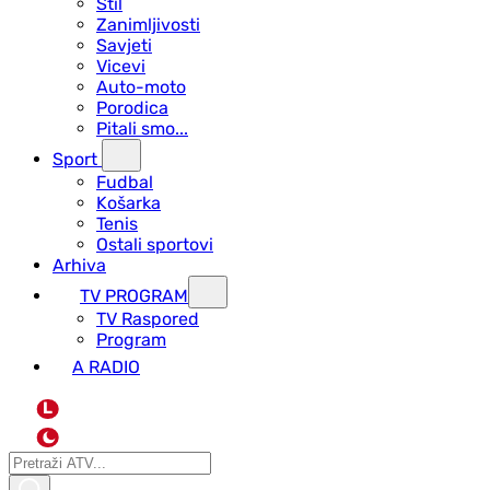
Stil
Zanimljivosti
Savjeti
Vicevi
Auto-moto
Porodica
Pitali smo...
Sport
Fudbal
Košarka
Tenis
Ostali sportovi
Arhiva
TV PROGRAM
ТV Raspored
Program
A RADIO
L