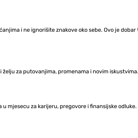
ećanjima i ne ignorišite znakove oko sebe. Ovo je doba
 želju za putovanjima, promenama i novim iskustvima. 
a u mjesecu za karijeru, pregovore i finansijske odluke.