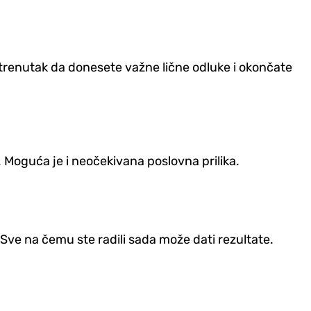
r trenutak da donesete važne lične odluke i okončate
Moguća je i neočekivana poslovna prilika.
 Sve na čemu ste radili sada može dati rezultate.