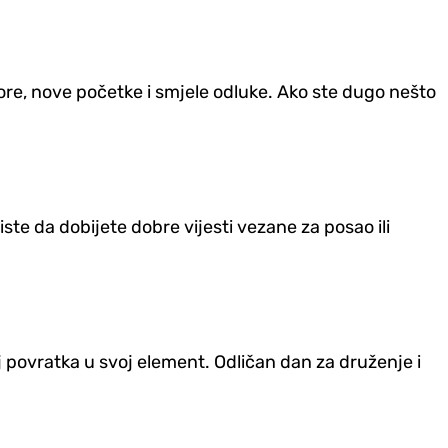
re, nove početke i smjele odluke. Ako ste dugo nešto
te da dobijete dobre vijesti vezane za posao ili
 povratka u svoj element. Odličan dan za druženje i