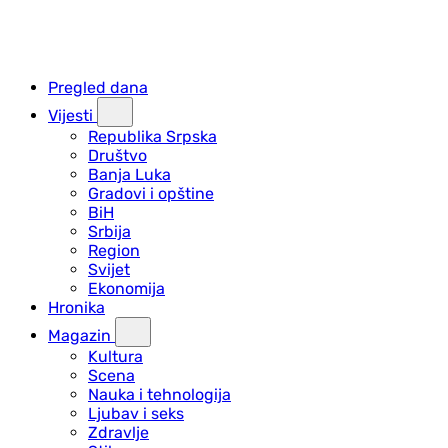
Pregled dana
Vijesti
Republika Srpska
Društvo
Banja Luka
Gradovi i opštine
BiH
Srbija
Region
Svijet
Ekonomija
Hronika
Magazin
Kultura
Scena
Nauka i tehnologija
Ljubav i seks
Zdravlje