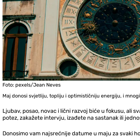
Foto:
pexels/Jean Neves
Maj donosi svjetliju, topliju i optimističniju energiju, i m
Ljubav, posao, novac i lični razvoj biće u fokusu, ali 
potez, zakažete intervju, izađete na sastanak ili jedn
Donosimo vam najsrećnije datume u maju za svaki ho