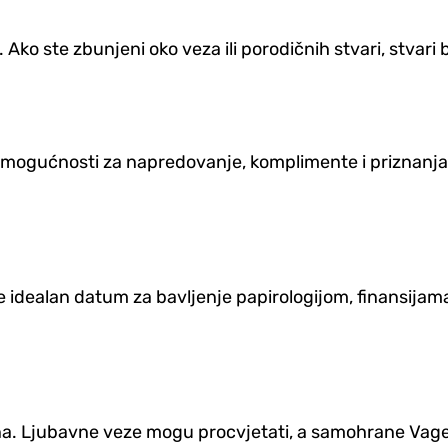
Ako ste zbunjeni oko veza ili porodičnih stvari, stvari 
mogućnosti za napredovanje, komplimente i priznanja.
e idealan datum za bavljenje papirologijom, finansijam
a. Ljubavne veze mogu procvjetati, a samohrane Vage 