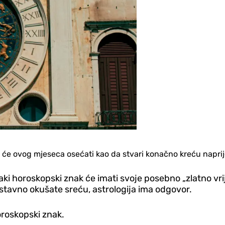
nogi će ovog mjeseca osećati kao da stvari konačno kreću napri
svaki horoskopski znak će imati svoje posebno „zlatno vr
ostavno okušate sreću, astrologija ima odgovor.
roskopski znak.