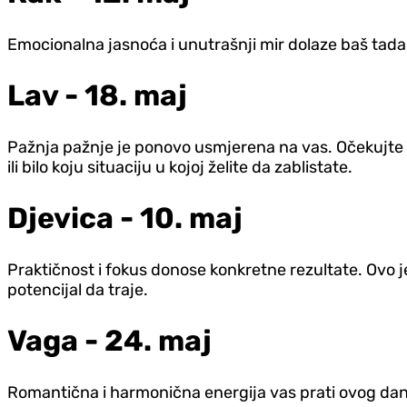
Emocionalna jasnoća i unutrašnji mir dolaze baš tada. 
Lav - 18. maj
Pažnja pažnje je ponovo usmjerena na vas. Očekujte 
ili bilo koju situaciju u kojoj želite da zablistate.
Djevica - 10. maj
Praktičnost i fokus donose konkretne rezultate. Ovo j
potencijal da traje.
Vaga - 24. maj
Romantična i harmonična energija vas prati ovog dan