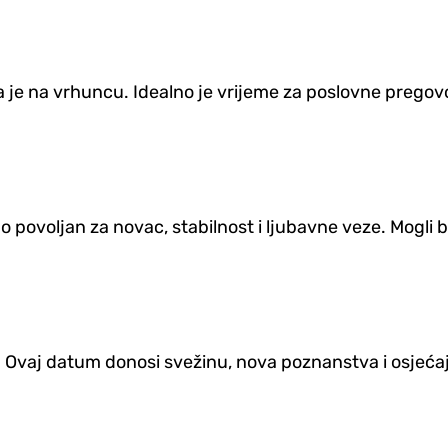
je na vrhuncu. Idealno je vrijeme za poslovne pregovo
ovoljan za novac, stabilnost i ljubavne veze. Mogli bis
. Ovaj datum donosi svežinu, nova poznanstva i osjećaj