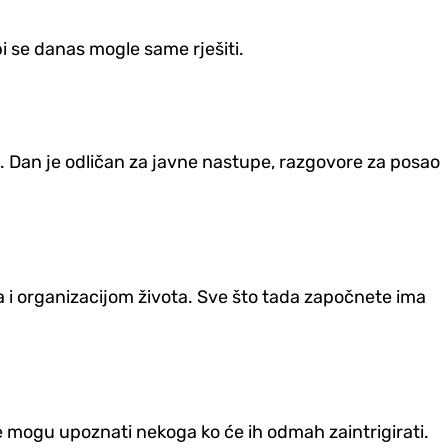
bi se danas mogle same rješiti.
 Dan je odličan za javne nastupe, razgovore za posao
a i organizacijom života. Sve što tada započnete ima
mogu upoznati nekoga ko će ih odmah zaintrigirati.