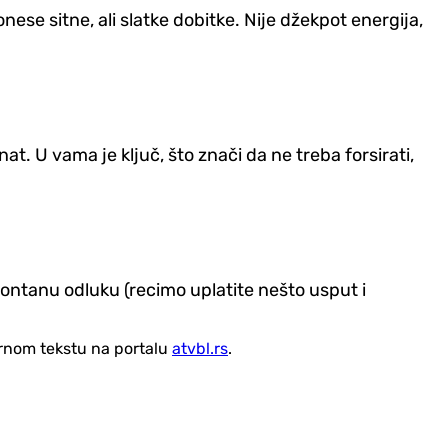
ese sitne, ali slatke dobitke. Nije džekpot energija,
t. U vama je ključ, što znači da ne treba forsirati,
ntanu odluku (recimo uplatite nešto usput i
vornom tekstu na portalu
atvbl.rs
.