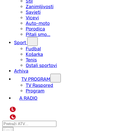
Stil
Zanimljivosti
Savjeti
Vicevi
Auto-moto
Porodica
Pitali smo...
Sport
Fudbal
Košarka
Tenis
Ostali sportovi
Arhiva
TV PROGRAM
ТV Raspored
Program
A RADIO
L