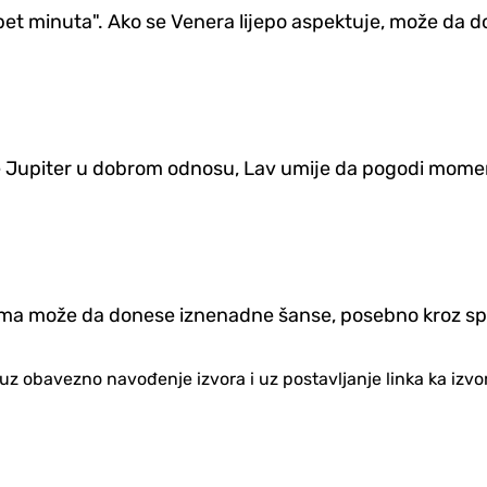
pet minuta". Ako se Venera lijepo aspektuje, može da don
 je Jupiter u dobrom odnosu, Lav umije da pogodi momena
nima može da donese iznenadne šanse, posebno kroz spo
no uz obavezno navođenje izvora i uz postavljanje linka ka iz