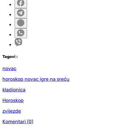
Tag
ovi
:
novac
horoskop novac igre na sreću
kladionica
Horoskop
zvijezde
Komentari
(0)