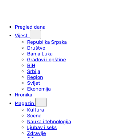
Pregled dana
Vijesti
Republika Srpska
Društvo
Banja Luka
Gradovi i opštine
BiH
Srbija
Region
Svijet
Ekonomija
Hronika
Magazin
Kultura
Scena
Nauka i tehnologija
Ljubav i seks
Zdravlje