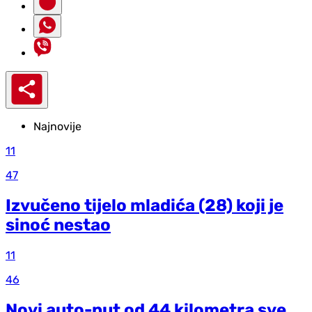
Najnovije
11
47
Izvučeno tijelo mladića (28) koji je
sinoć nestao
11
46
Novi auto-put od 44 kilometra sve