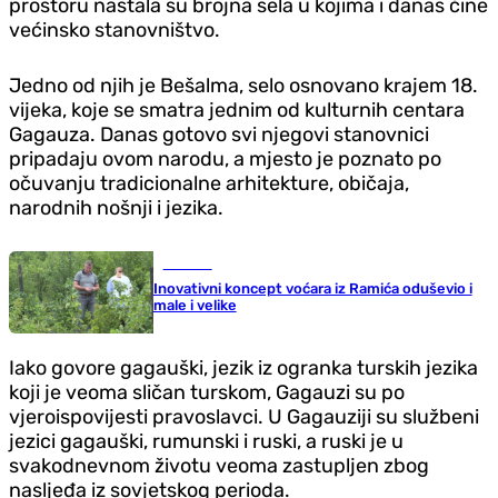
prostoru nastala su brojna sela u kojima i danas čine
većinsko stanovništvo.
Jedno od njih je Bešalma, selo osnovano krajem 18.
vijeka, koje se smatra jednim od kulturnih centara
Gagauza. Danas gotovo svi njegovi stanovnici
pripadaju ovom narodu, a mjesto je poznato po
očuvanju tradicionalne arhitekture, običaja,
narodnih nošnji i jezika.
Društvo
Inovativni koncept voćara iz Ramića oduševio i
male i velike
Iako govore gagauški, jezik iz ogranka turskih jezika
koji je veoma sličan turskom, Gagauzi su po
vjeroispovijesti pravoslavci. U Gagauziji su službeni
jezici gagauški, rumunski i ruski, a ruski je u
svakodnevnom životu veoma zastupljen zbog
nasljeđa iz sovjetskog perioda.