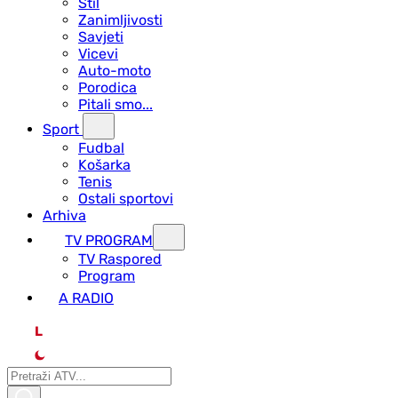
Stil
Zanimljivosti
Savjeti
Vicevi
Auto-moto
Porodica
Pitali smo...
Sport
Fudbal
Košarka
Tenis
Ostali sportovi
Arhiva
TV PROGRAM
ТV Raspored
Program
A RADIO
L