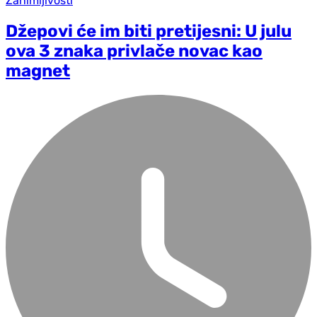
Zanimljivosti
Džepovi će im biti pretijesni: U julu
ova 3 znaka privlače novac kao
magnet