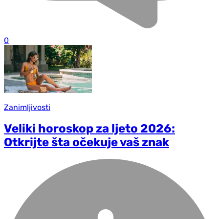
0
Zanimljivosti
Veliki horoskop za ljeto 2026:
Otkrijte šta očekuje vaš znak