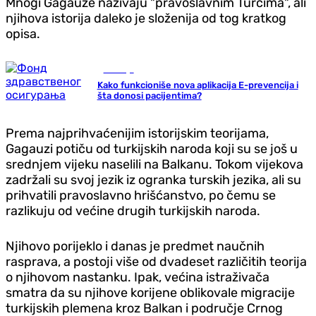
Mnogi Gagauze nazivaju "pravoslavnim Turcima", ali
njihova istorija daleko je složenija od tog kratkog
opisa.
Zdravlje
Kako funkcioniše nova aplikacija E-prevencija i
šta donosi pacijentima?
Prema najprihvaćenijim istorijskim teorijama,
Gagauzi potiču od turkijskih naroda koji su se još u
srednjem vijeku naselili na Balkanu. Tokom vijekova
zadržali su svoj jezik iz ogranka turskih jezika, ali su
prihvatili pravoslavno hrišćanstvo, po čemu se
razlikuju od većine drugih turkijskih naroda.
Njihovo porijeklo i danas je predmet naučnih
rasprava, a postoji više od dvadeset različitih teorija
o njihovom nastanku. Ipak, većina istraživača
smatra da su njihove korijene oblikovale migracije
turkijskih plemena kroz Balkan i područje Crnog