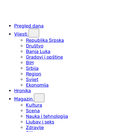
Pregled dana
Vijesti
Republika Srpska
Društvo
Banja Luka
Gradovi i opštine
BiH
Srbija
Region
Svijet
Ekonomija
Hronika
Magazin
Kultura
Scena
Nauka i tehnologija
Ljubav i seks
Zdravlje