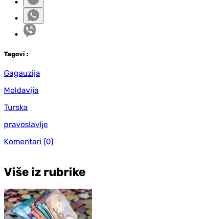
Tag
ovi
:
Gagauzija
Moldavija
Turska
pravoslavlje
Komentari
(0)
Više iz rubrike