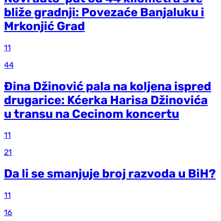
bliže gradnji: Povezaće Banjaluku i
Mrkonjić Grad
11
44
Đina Džinović pala na koljena ispred
drugarice: Kćerka Harisa Džinovića
u transu na Cecinom koncertu
11
21
Da li se smanjuje broj razvoda u BiH?
11
16