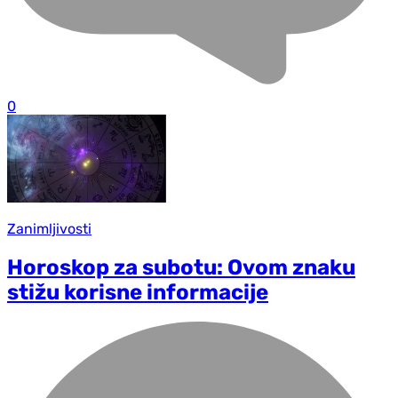
0
Zanimljivosti
Horoskop za subotu: Ovom znaku
stižu korisne informacije