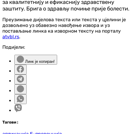
за квалитетнију и ефикаснију здравствену
заштиту. Брига о здрављу почиње прије болести.
Преузимање дијелова текста или текста у цјелини је
дозвољено уз обавезно навођење извора и уз
постављање линка ка изворном тексту на порталу
atvbl.rs
.
Подијели:
Линк је копиран!
Таг
ови
:
апликација Е-превенција