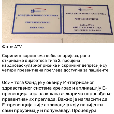
Фото:
ATV
Скрининг карцинома дебелог цријева, рано
откривање дијабетеса типа 2, процјена
кардиоваскуларног ризика и скрининг депресије су
четири превентивна прегледа доступна за пацијенте.
Осим тога Фонд је у оквиру Интегрисаног
здравственог система креирао и апликацију Е-
превенција која олакшава љекарима спровођење
превентивних прегледа. Важно је нагласити да
Е-превенција није апликација коју пацијенти
сами преузимају и попуњавају. Процедура