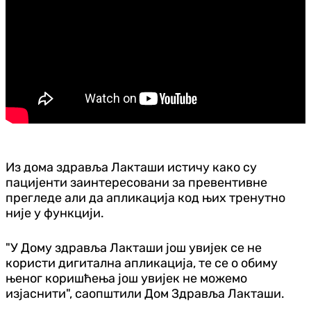
Из дома здравља Лакташи истичу како су
пацијенти заинтересовани за превентивне
прегледе али да апликација код њих тренутно
није у функцији.
"У Дому здравља Лакташи још увијек се не
користи дигитална апликација, те се о обиму
њеног коришћења још увијек не можемо
изјаснити", саопштили Дом Здравља Лакташи.