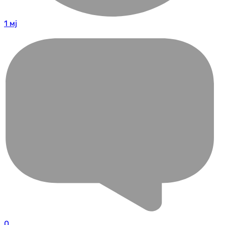
1 мј
0