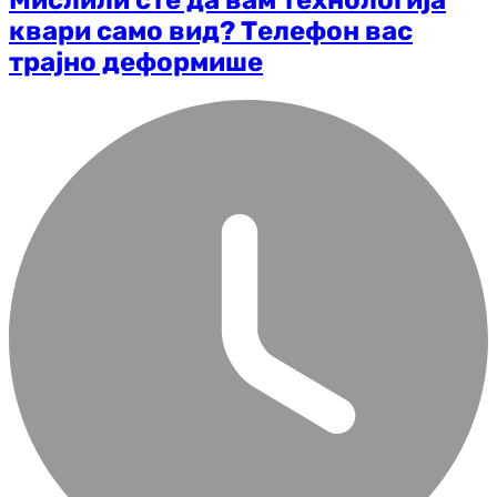
квари само вид? Телефон вас
трајно деформише