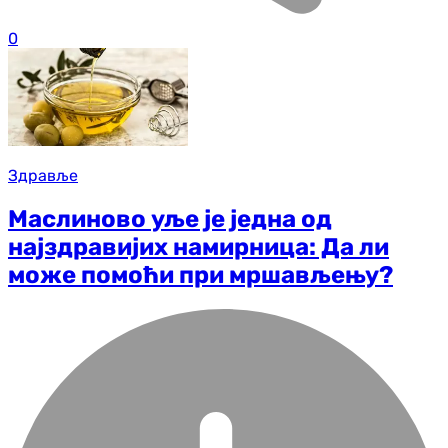
0
Здравље
Маслиново уље је једна од
најздравијих намирница: Да ли
може помоћи при мршављењу?