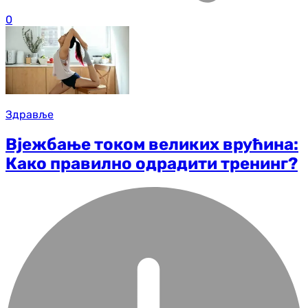
0
Здравље
Вјежбање током великих врућина:
Како правилно одрадити тренинг?