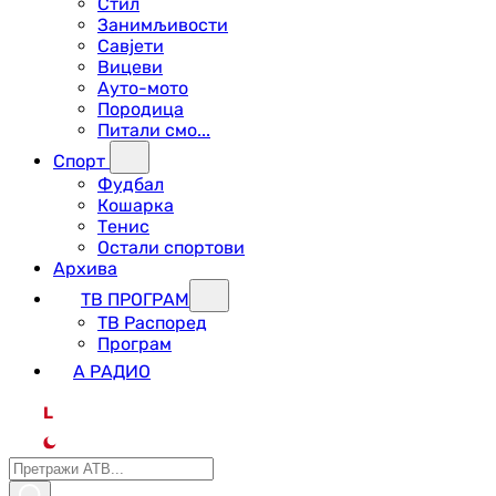
Стил
Занимљивости
Савјети
Вицеви
Ауто-мото
Породица
Питали смо...
Спорт
Фудбал
Кошарка
Тенис
Остали спортови
Архива
ТВ ПРОГРАМ
ТВ Распоред
Програм
А РАДИО
L