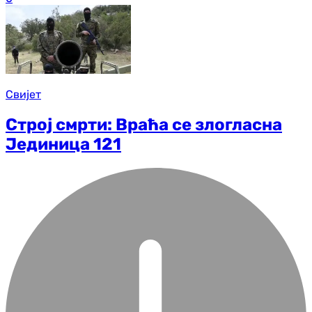
Свијет
Строј смрти: Враћа се злогласна
Јединица 121