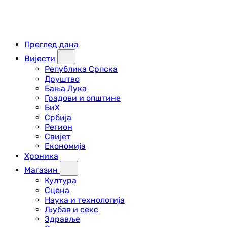
Преглед дана
Вијести
Република Српска
Друштво
Бања Лука
Градови и општине
БиХ
Србија
Регион
Свијет
Економија
Хроника
Магазин
Култура
Сцена
Наука и технологија
Љубав и секс
Здравље