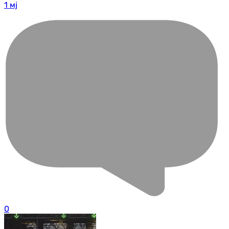
1 мј
0