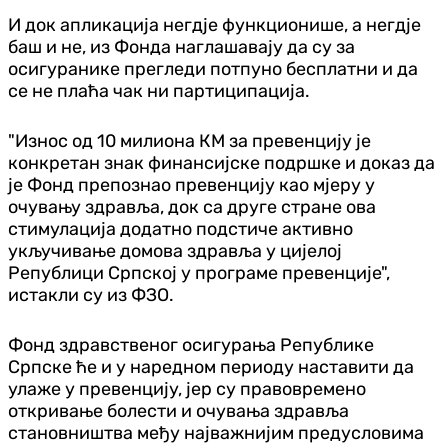
И док апликација негдје функционише, а негдје
баш и не, из Фонда наглашавају да су за
осигуранике прегледи потпуно бесплатни и да
се не плаћа чак ни партиципација.
"Износ од 10 милиона КМ за превенцију је
конкретан знак финансијске подршке и доказ да
је Фонд препознао превенцију као мјеру у
очувању здравља, док са друге стране ова
стимулација додатно подстиче активно
укључивање домова здравља у цијелој
Републици Српској у програме превенције",
истакли су из ФЗО.
Фонд здравственог осигурања Републике
Српске ће и у наредном периоду наставити да
улаже у превенцију, јер су правовремено
откривање болести и очувања здравља
становништва међу најважнијим предусловима