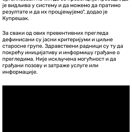
је видљива у систему и да можемо да пратимо
резултате и да их процјењујемо", додао је
Купрешак.
За сваки од ових превентивних прегледа
дефинисани су јасни критеријуми и циљне
старосне групе. Здравствени радници су ту да
покрећу иницијативу и информишу грађане о
прегледима. Није искључена могућност и да
грађани позову и затраже услуге или
информације.