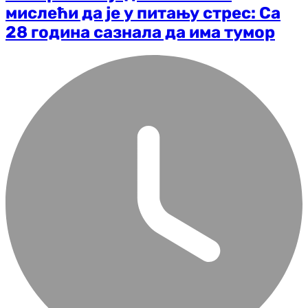
мислећи да је у питању стрес: Са
28 година сазнала да има тумор