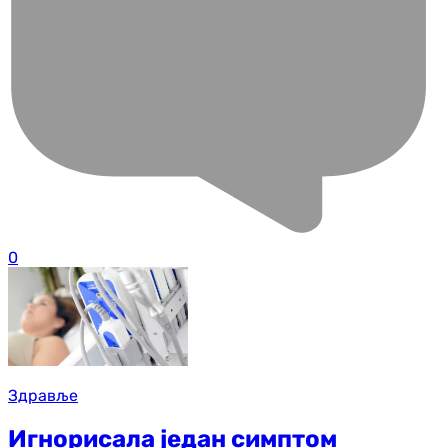
0
Здравље
Игнорисала један симптом