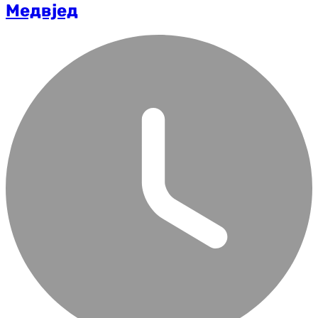
Медвјед