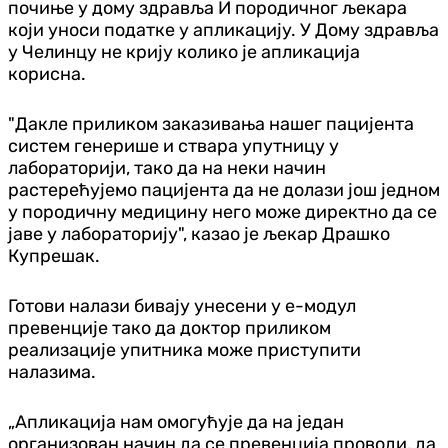
почиње у дому здравља И породичног љекара
који уноси податке у апликацију. У Дому здравља
у Челинцу не крију колико је апликација
корисна.
"Дакле приликом заказивања нашег пацијента
систем генерише и ствара упутницу у
лабораторији, тако да на неки начин
растерећујемо пацијента да не долази још једном
у породичну медицину него може директно да се
јаве у лабораторију", казао је љекар Драшко
Купрешак.
Готови налази бивају унесени у е-модул
превенције тако да доктор приликом
реализације упитника може приступити
налазима.
„Апликација нам омогућује да на један
организован начин да се превенција проводи, да