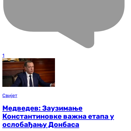
1
Свијет
Медведев: Заузимање
Константиновке важна етапа у
ослобађању Донбаса