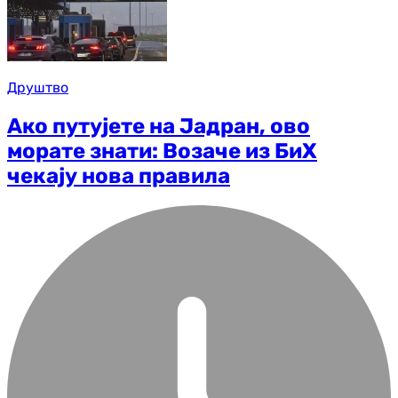
Друштво
Ако путујете на Јадран, ово
морате знати: Возаче из БиХ
чекају нова правила