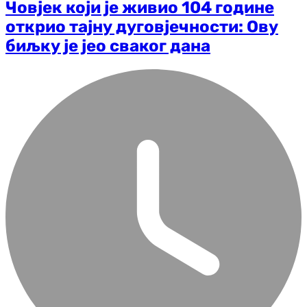
Човјек који је живио 104 године
открио тајну дуговјечности: Ову
биљку је јео сваког дана