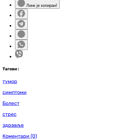
Линк је копиран!
Таг
ови
:
тумор
симптоми
Болест
стрес
здравље
Коментари
(0)