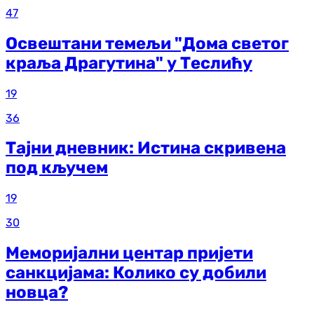
47
Освештани темељи "Дома светог
краља Драгутина" у Теслићу
19
36
Тајни дневник: Истина скривена
под кључем
19
30
Меморијални центар пријети
санкцијама: Колико су добили
новца?