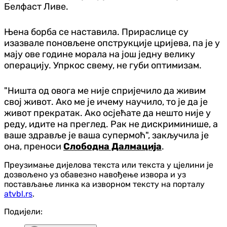
Белфаст Ливе.
Њена борба се наставила. Прираслице су
изазвале поновљене опструкције цријева, па је у
мају ове године морала на још једну велику
операцију. Упркос свему, не губи оптимизам.
"Ништа од овога ме није спријечило да живим
свој живот. Ако ме је ичему научило, то је да је
живот прекратак. Ако осјећате да нешто није у
реду, идите на преглед. Рак не дискриминише, а
ваше здравље је ваша супермоћ", закључила је
она, преноси
Слободна Далмација
.
Преузимање дијелова текста или текста у цјелини је
дозвољено уз обавезно навођење извора и уз
постављање линка ка изворном тексту на порталу
atvbl.rs
.
Подијели: