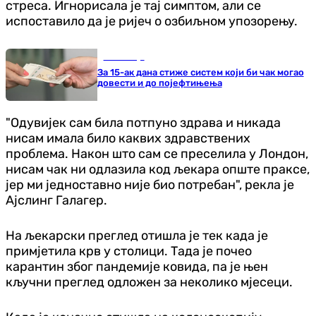
стреса. Игнорисала је тај симптом, али се
испоставило да је ријеч о озбиљном упозорењу.
Економија
За 15-ак дана стиже систем који би чак могао
довести и до појефтињења
"Одувијек сам била потпуно здрава и никада
нисам имала било каквих здравствених
проблема. Након што сам се преселила у Лондон,
нисам чак ни одлазила код љекара опште праксе,
јер ми једноставно није био потребан", рекла је
Ајслинг Галагер.
На љекарски преглед отишла је тек када је
примјетила крв у столици. Тада је почео
карантин због пандемије ковида, па је њен
кључни преглед одложен за неколико мјесеци.