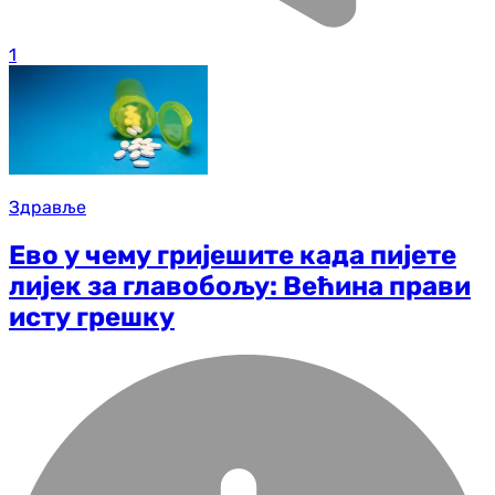
1
Здравље
Ево у чему гријешите када пијете
лијек за главобољу: Већина прави
исту грешку