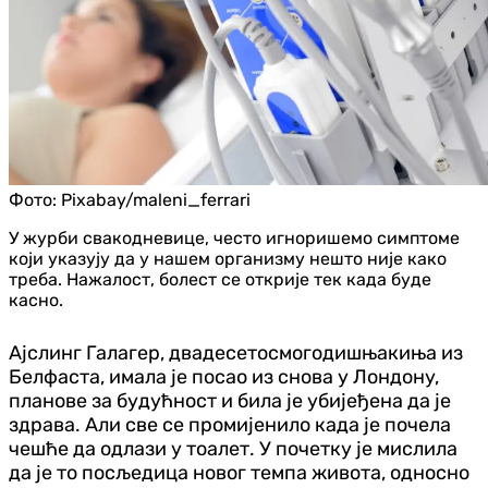
Фото:
Pixabay/maleni_ferrari
У журби свакодневице, често игноришемо симптоме
који указују да у нашем организму нешто није како
треба. Нажалост, болест се открије тек када буде
касно.
Ајслинг Галагер, двадесетосмогодишњакиња из
Белфаста, имала је посао из снова у Лондону,
планове за будућност и била је убијеђена да је
здрава. Али све се промијенило када је почела
чешће да одлази у тоалет. У почетку је мислила
да је то посљедица новог темпа живота, односно