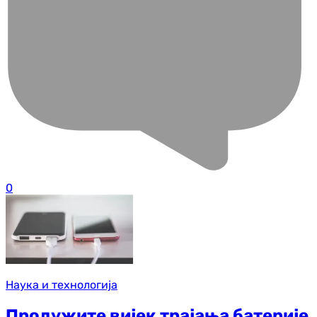
0
Наука и технологија
Продужите вијек трајања батерије