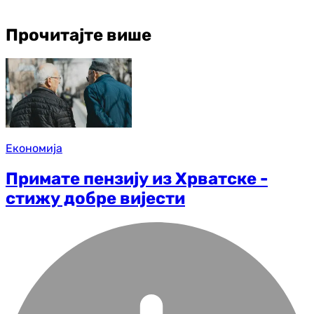
Прочитајте више
Економија
Примате пензију из Хрватске -
стижу добре вијести