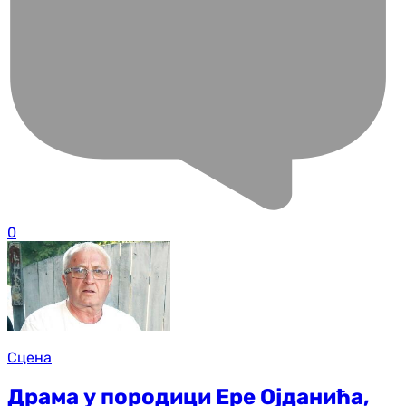
0
Сцена
Драма у породици Ере Ојданића,