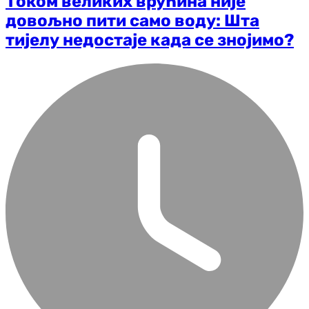
Током великих врућина није
довољно пити само воду: Шта
тијелу недостаје када се знојимо?