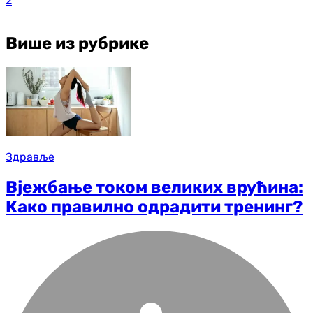
2
Више из рубрике
Здравље
Вјежбање током великих врућина:
Како правилно одрадити тренинг?