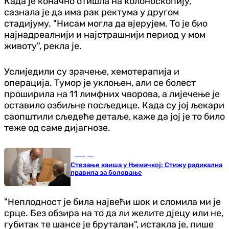
Када је коначно отишла на колоноскопију,
сазнала је да има рак ректума у ​​другом
стадијуму. "Нисам могла да вјерујем. То је био
најнадреалнији и најстрашнији период у мом
животу", рекла је.
Услиједили су зрачење, хемотерапија и
операција. Тумор је уклоњен, али се болест
проширила на 11 лимфних чворова, а лијечење је
оставило озбиљне посљедице. Када су јој љекари
саопштили сљедеће детаље, каже да јој је то било
теже од саме дијагнозе.
Свијет
Стезање каиша у Њемачкој: Стижу радикална
правила за боловање
"Неплодност је била највећи шок и сломила ми је
срце. Без обзира на то да ли желите дјецу или не,
губитак те шансе је бруталан", истакла је, пише