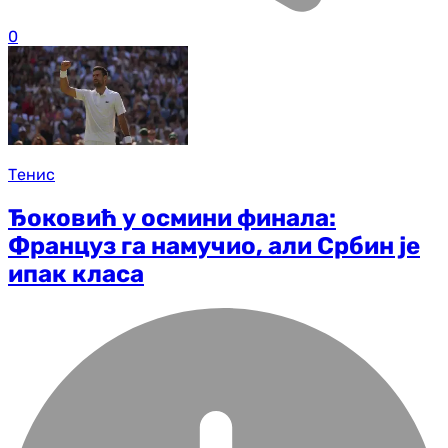
0
Тенис
Ђоковић у осмини финала:
Француз га намучио, али Србин је
ипак класа