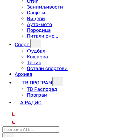
Стил
Занимљивости
Савјети
Вицеви
Ауто-мото
Породица
Питали смо...
Спорт
Фудбал
Кошарка
Тенис
Остали спортови
Архива
ТВ ПРОГРАМ
ТВ Распоред
Програм
А РАДИО
L