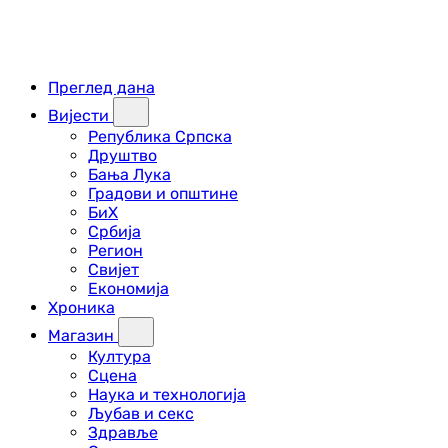
Преглед дана
Вијести
Република Српска
Друштво
Бања Лука
Градови и општине
БиХ
Србија
Регион
Свијет
Економија
Хроника
Магазин
Култура
Сцена
Наука и технологија
Љубав и секс
Здравље