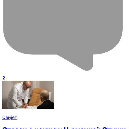
2
Свијет