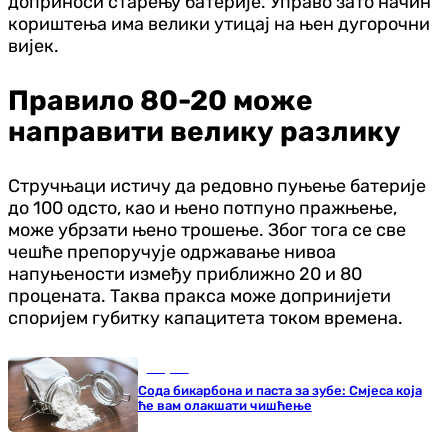
доприноси старењу батерије. Управо зато начин
кориштења има велики утицај на њен дугорочни
вијек.
Правило 80-20 може
направити велику разлику
Стручњаци истичу да редовно пуњење батерије
до 100 одсто, као и њено потпуно пражњење,
може убрзати њено трошење. Због тога се све
чешће препоручује одржавање нивоа
напуњености између приближно 20 и 80
процената. Таква пракса може допринијети
споријем губитку капацитета током времена.
Савјети
Сода бикарбона и паста за зубе: Смјеса која
ће вам олакшати чишћење