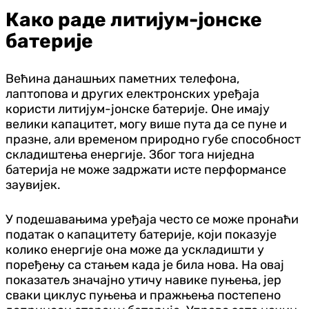
Како раде литијум-јонске
батерије
Већина данашњих паметних телефона,
лаптопова и других електронских уређаја
користи литијум-јонске батерије. Оне имају
велики капацитет, могу више пута да се пуне и
празне, али временом природно губе способност
складиштења енергије. Због тога ниједна
батерија не може задржати исте перформансе
заувијек.
У подешавањима уређаја често се може пронаћи
податак о капацитету батерије, који показује
колико енергије она може да ускладишти у
поређењу са стањем када је била нова. На овај
показатељ значајно утичу навике пуњења, јер
сваки циклус пуњења и пражњења постепено