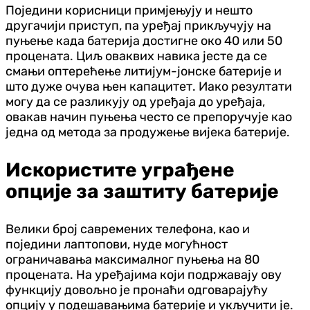
Поједини корисници примјењују и нешто
другачији приступ, па уређај прикључују на
пуњење када батерија достигне око 40 или 50
процената. Циљ оваквих навика јесте да се
смањи оптерећење литијум-јонске батерије и
што дуже очува њен капацитет. Иако резултати
могу да се разликују од уређаја до уређаја,
овакав начин пуњења често се препоручује као
једна од метода за продужење вијека батерије.
Искористите уграђене
опције за заштиту батерије
Велики број савремених телефона, као и
поједини лаптопови, нуде могућност
ограничавања максималног пуњења на 80
процената. На уређајима који подржавају ову
функцију довољно је пронаћи одговарајућу
опцију у подешавањима батерије и укључити је.