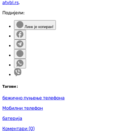
atvbl.rs
.
Подијели:
Линк је копиран!
Таг
ови
:
бежично пуњење телефона
Мобилни телефон
батерија
Коментари
(0)