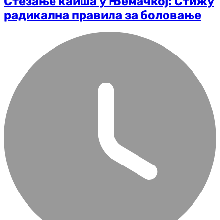
Стезање каиша у Њемачкој: Стижу
радикална правила за боловање