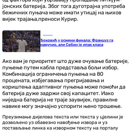
јонских батерија. Због тога дуготрајна употреба
бежичних пуњача може имати утицај на њихов
вијек трајања,преноси Курир.
Тенис
Ђоковић у осмини финала: Француз га
намучио, али Србин је ипак класа
Ако вам је приоритет што дуже очување батерије,
пуњење путем кабла представља бољи избор.
Комбинација ограничења пуњења на 80
процената, избјегавања прегријавања и
кориштења адаптивног пуњења може помоћи да
батерија дуже задржи свој капацитет. Иако
ниједна батерија не траје заувијек, правилне
навике могу значајно успорити њено трошење.
Преузимање дијелова текста или текста у цјелини је
дозвољено уз обавезно навођење извора и уз
постављање линка ка изворном тексту на порталу