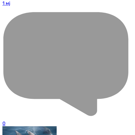
1 мј
0