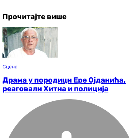
Прочитајте више
Сцена
Драма у породици Ере Ојданића,
реаговали Хитна и полиција