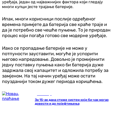
уређаја, један од најважнијих фактора који гледају
многи купци јесте трајање батерије.
Ипак, многи корисници послије одређеног
времена примјете да батерија све краће траје и
да је потребно све чешће пуњење. То је природан
процес који погађа готово све модерне уређаје.
Иако се пропадање батерије не може у
потпуности зауставити, могуће је успорити
његово напредовање. Довољно је промијенити
једну поставку пуњења како би батерија дуже
задржала свој капацитет и одложила потребу за
замјеном. На тај начин уређај може остати
поузданији током дужег периода коришћења.
Економија
За 15-ак дана стиже систем који би чак могао
довести и до појефтињења