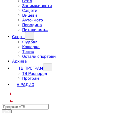
Стил
Занимљивости
Савјети
Вицеви
Ауто-мото
Породица
Питали смо...
Спорт
Фудбал
Кошарка
Тенис
Остали спортови
Архива
ТВ ПРОГРАМ
ТВ Распоред
Програм
А РАДИО
L