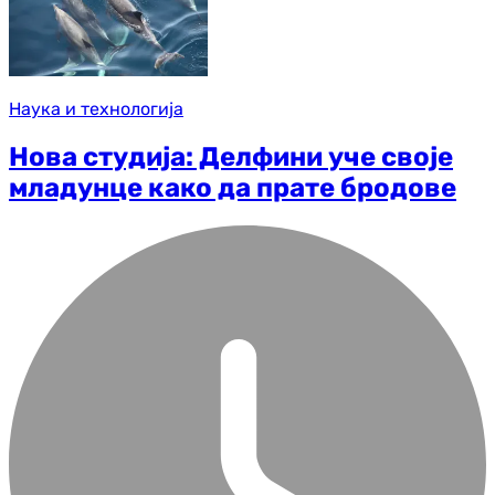
Наука и технологија
Нова студија: Делфини уче своје
младунце како да прате бродове