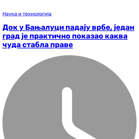
Наука и технологија
Док у Бањалуци падају врбе, један
град је практично показао каква
чуда стабла праве