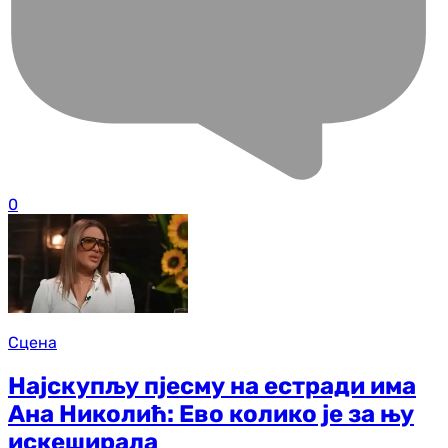
0
Сцена
Најскупљу пјесму на естради има
Ана Николић: Ево колико је за њу
искеширала