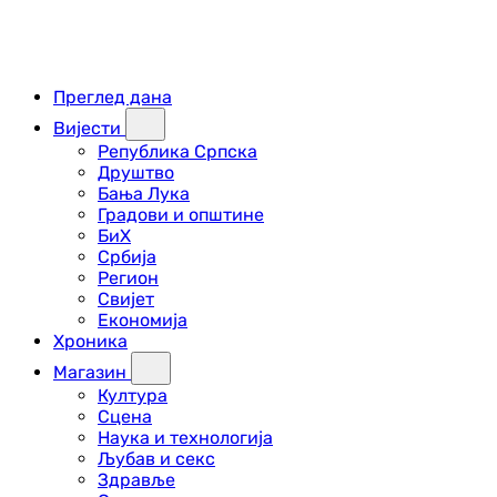
Преглед дана
Вијести
Република Српска
Друштво
Бања Лука
Градови и општине
БиХ
Србија
Регион
Свијет
Економија
Хроника
Магазин
Култура
Сцена
Наука и технологија
Љубав и секс
Здравље