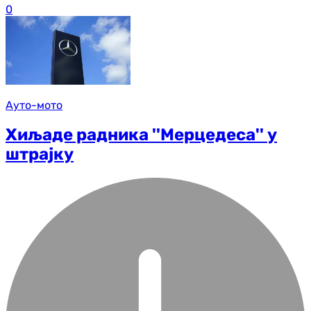
0
Ауто-мото
Хиљаде радника ''Мерцедеса'' у
штрајку