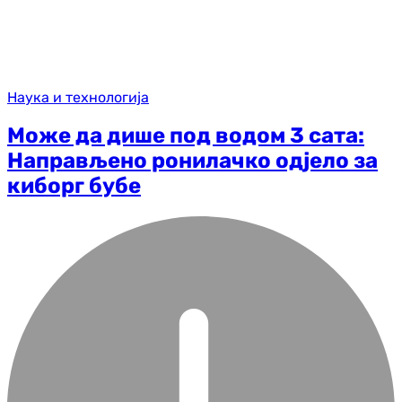
Наука и технологија
Може да дише под водом 3 сата:
Направљено ронилачко одјело за
киборг бубе