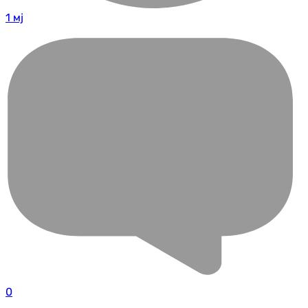
1 мј
0