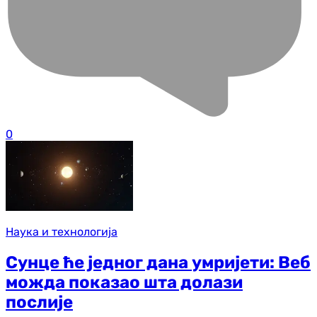
0
Наука и технологија
Сунце ће једног дана умријети: Веб
можда показао шта долази
послије