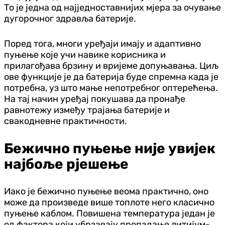
То је једна од најједноставнијих мјера за очување
дугорочног здравља батерије.
Поред тога, многи уређаји имају и адаптивно
пуњење које учи навике корисника и
прилагођава брзину и вријеме допуњавања. Циљ
ове функције је да батерија буде спремна када је
потребна, уз што мање непотребног оптерећења.
На тај начин уређај покушава да пронађе
равнотежу између трајања батерије и
свакодневне практичности.
Бежично пуњење није увијек
најбоље рјешење
Иако је бежично пуњење веома практично, оно
може да произведе више топлоте него класично
пуњење каблом. Повишена температура један је
од фактора који убрзавају пропадање литијум-