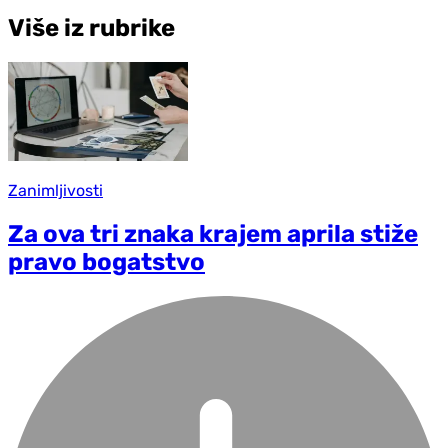
Više iz rubrike
Zanimljivosti
Za ova tri znaka krajem aprila stiže
pravo bogatstvo