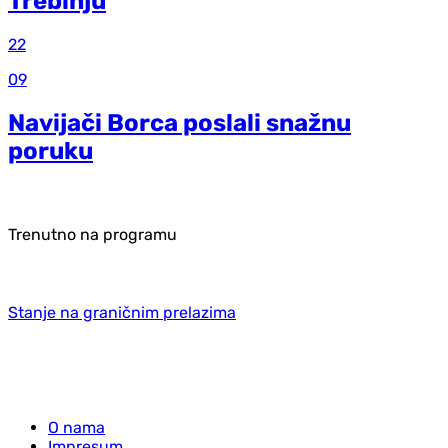
Trebinju
22
09
Navijači Borca poslali snažnu
poruku
Trenutno na programu
Stanje na graničnim prelazima
O nama
Impresum