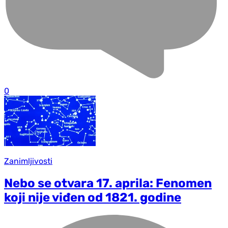
0
Zanimljivosti
Nebo se otvara 17. aprila: Fenomen
koji nije viđen od 1821. godine