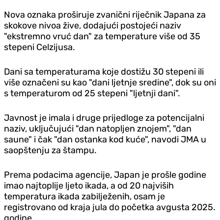
Nova oznaka proširuje zvanični riječnik Japana za
skokove nivoa žive, dodajući postojeći naziv
"ekstremno vruć dan" za temperature više od 35
stepeni Celzijusa.
Dani sa temperaturama koje dostižu 30 stepeni ili
više označeni su kao "dani ljetnje sredine", dok su oni
s temperaturom od 25 stepeni "ljetnji dani".
Javnost je imala i druge prijedloge za potencijalni
naziv, uključujući "dan natopljen znojem", "dan
saune" i čak "dan ostanka kod kuće", navodi JMA u
saopštenju za štampu.
Prema podacima agencije, Japan je prošle godine
imao najtoplije ljeto ikada, a od 20 najviših
temperatura ikada zabilježenih, osam je
registrovano od kraja jula do početka avgusta 2025.
godine.