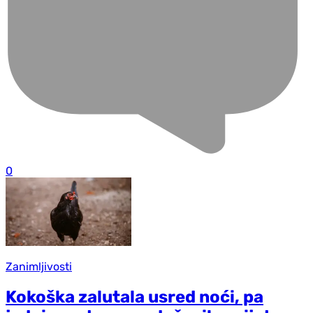
0
Zanimljivosti
Kokoška zalutala usred noći, pa