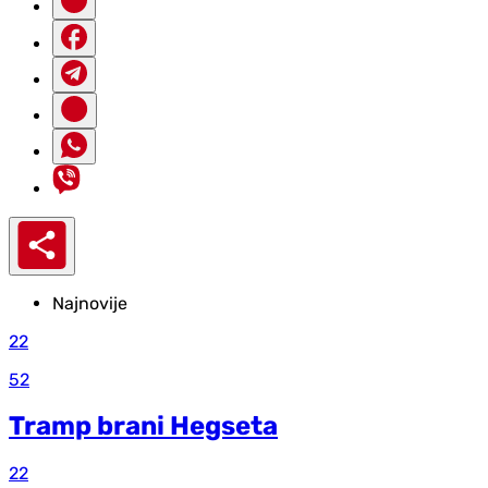
Najnovije
22
52
Tramp brani Hegseta
22