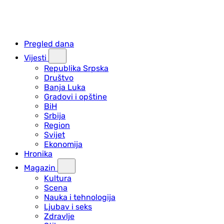
Pregled dana
Vijesti
Republika Srpska
Društvo
Banja Luka
Gradovi i opštine
BiH
Srbija
Region
Svijet
Ekonomija
Hronika
Magazin
Kultura
Scena
Nauka i tehnologija
Ljubav i seks
Zdravlje