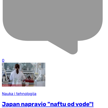
0
Nauka i tehnologija
Japan napravio "naftu od vode"!