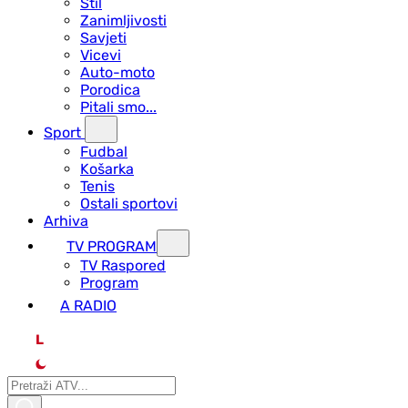
Stil
Zanimljivosti
Savjeti
Vicevi
Auto-moto
Porodica
Pitali smo...
Sport
Fudbal
Košarka
Tenis
Ostali sportovi
Arhiva
TV PROGRAM
ТV Raspored
Program
A RADIO
L