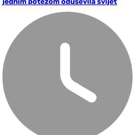
jednim potezom oduševila svijet