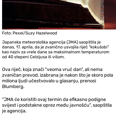
Foto:
Pexel/Suzy Hazelwood
Japanska meteorološka agencija (JMA) saopštila je
danas, 17. aprila, da je zvanično usvojila riječ "kokušobi"
kao naziv za vrele dane sa maksimalnom temperaturom
od 40 stepeni Celzijusa ili višom.
Ova riječ, koja znači "veoma vruć dan", ali nema
zvaničan prevod, izabrana je nakon što je skoro pola
miliona ljudi učestvovalo u glasanju, prenosi
Blumberg.
"JMA će koristiti ovaj termin da efikasno podigne
svijest i podstakne oprez među javnošću", saopštila
je agencija.