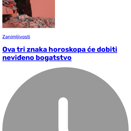
Zanimljivosti
Ova tri znaka horoskopa će dobiti
neviđeno bogatstvo