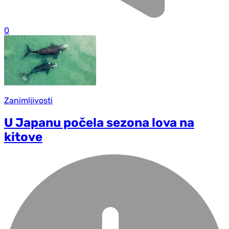
0
Zanimljivosti
U Japanu počela sezona lova na
kitove