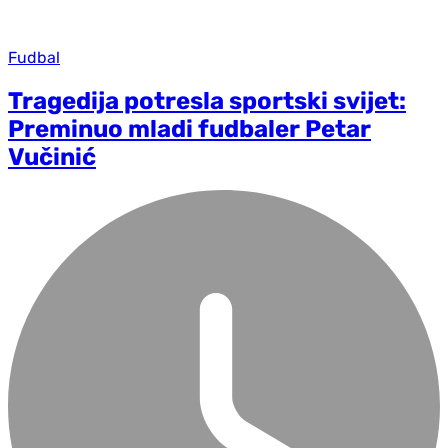
Fudbal
Tragedija potresla sportski svijet:
Preminuo mladi fudbaler Petar
Vučinić