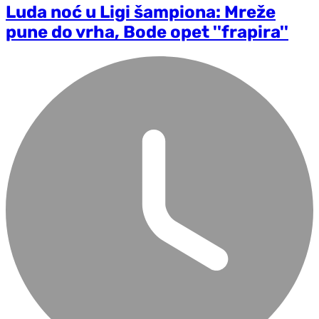
Luda noć u Ligi šampiona: Mreže
pune do vrha, Bode opet ''frapira''