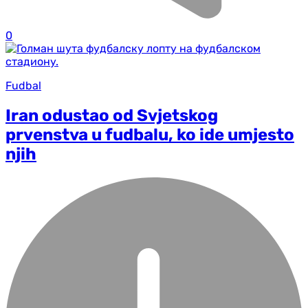
0
Fudbal
Iran odustao od Svjetskog
prvenstva u fudbalu, ko ide umjesto
njih