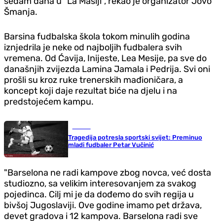
sedam dana u "La Masiji", rekao je organizator Jovo
Šmanja.
Barsina fudbalska škola tokom minulih godina
iznjedrila je neke od najboljih fudbalera svih
vremena. Od Ćavija, Inijeste, Lea Mesije, pa sve do
današnjih zvijezda Lamina Jamala i Pedrija. Svi oni
prošli su kroz ruke trenerskih mađioničara, a
koncept koji daje rezultat biće na djelu i na
predstojećem kampu.
Fudbal
Tragedija potresla sportski svijet: Preminuo
mladi fudbaler Petar Vučinić
"Barselona ne radi kampove zbog novca, već dosta
studiozno, sa velikim interesovanjem za svakog
pojedinca. Cilj mi je da dođemo do svih regija u
bivšoj Jugoslaviji. Ove godine imamo pet država,
devet gradova i 12 kampova. Barselona radi sve