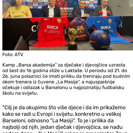
Foto:
ATV
Kamp „Barsa akademija“ za dječake i djevojčice uzrasta
od šest do 16 godina stiže u Laktaše. U periodu od 21. do
26. juna polaznici će imati priliku da treniraju pod budnim
okom trenera iz čuvene „La Masije“, a najuspješnije
očekuje i odlazak u Barselonu u najpoznatiju fudbalsku
školu na svijetu.
"Cilj je da okupimo što više djece i da im prikažemo
kako se radi u Evropi i svijetu, konkretno u velikoj
Barseloni, odnosno "La Masiji". To je i prilika da
najbolji od njih, jedan dječak i djevojčica, se nađu