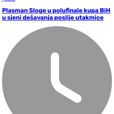
Plasman Sloge u polufinale kupa BiH
u sjeni dešavanja poslije utakmice