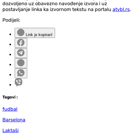
dozvoljeno uz obavezno navođenje izvora i uz
postavljanje linka ka izvornom tekstu na portalu
atvbl.rs
.
Podijeli:
Link je kopiran!
Tag
ovi
:
fudbal
Barselona
Laktaši