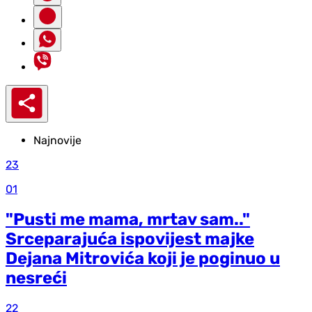
Najnovije
23
01
"Pusti me mama, mrtav sam.."
Srceparajuća ispovijest majke
Dejana Mitrovića koji je poginuo u
nesreći
22