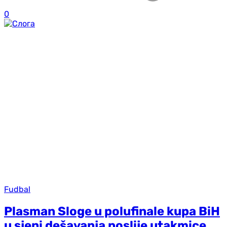
0
Fudbal
Plasman Sloge u polufinale kupa BiH
u sjeni dešavanja poslije utakmice