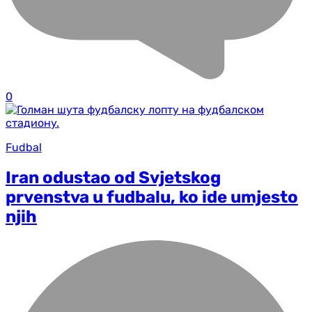
0
Fudbal
Iran odustao od Svjetskog
prvenstva u fudbalu, ko ide umjesto
njih