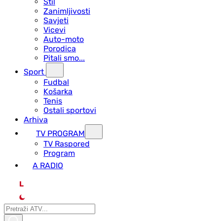
Stil
Zanimljivosti
Savjeti
Vicevi
Auto-moto
Porodica
Pitali smo...
Sport
Fudbal
Košarka
Tenis
Ostali sportovi
Arhiva
TV PROGRAM
ТV Raspored
Program
A RADIO
L