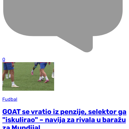
0
Fudbal
GOAT se vratio iz penzije, selektor ga
"iskulirao" – navija za rivala u baražu
za Mundijal