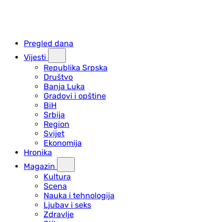
Pregled dana
Vijesti
Republika Srpska
Društvo
Banja Luka
Gradovi i opštine
BiH
Srbija
Region
Svijet
Ekonomija
Hronika
Magazin
Kultura
Scena
Nauka i tehnologija
Ljubav i seks
Zdravlje