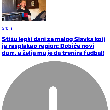
Srbija
Stižu lepši dani za malog Slavka koji
je rasplakao region: Dobiće novi
dom, a želja mu je da trenira fudbal!