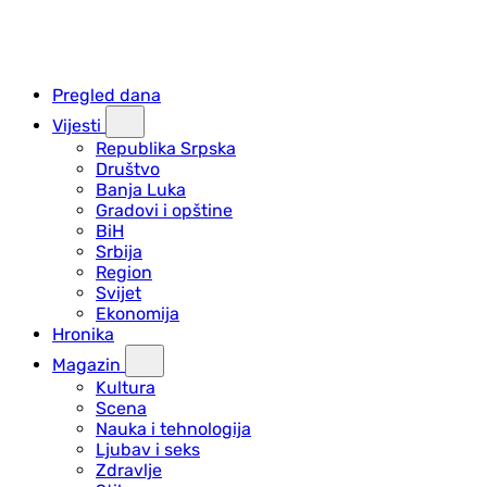
Pregled dana
Vijesti
Republika Srpska
Društvo
Banja Luka
Gradovi i opštine
BiH
Srbija
Region
Svijet
Ekonomija
Hronika
Magazin
Kultura
Scena
Nauka i tehnologija
Ljubav i seks
Zdravlje