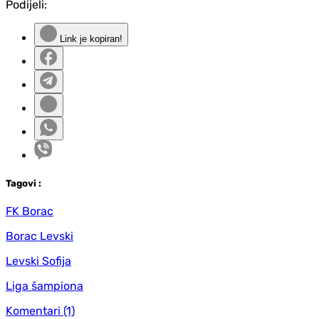
Podijeli:
Link je kopiran!
Tag
ovi
:
FK Borac
Borac Levski
Levski Sofija
Liga šampiona
Komentari
(1)