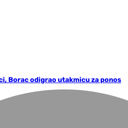
uci, Borac odigrao utakmicu za ponos