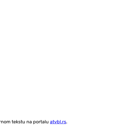
vornom tekstu na portalu
atvbl.rs
.