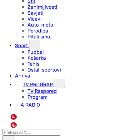
Stil
Zanimljivosti
Savjeti
Vicevi
Auto-moto
Porodica
Pitali smo...
Sport
Fudbal
Košarka
Tenis
Ostali sportovi
Arhiva
TV PROGRAM
ТV Raspored
Program
A RADIO
L