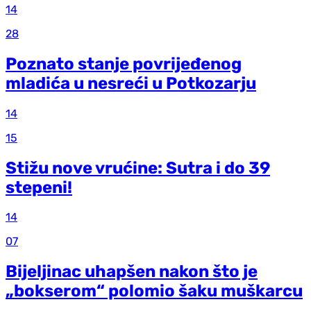
14
28
Poznato stanje povrijeđenog
mladića u nesreći u Potkozarju
14
15
Stižu nove vrućine: Sutra i do 39
stepeni!
14
07
Bijeljinac uhapšen nakon što je
„bokserom“ polomio šaku muškarcu