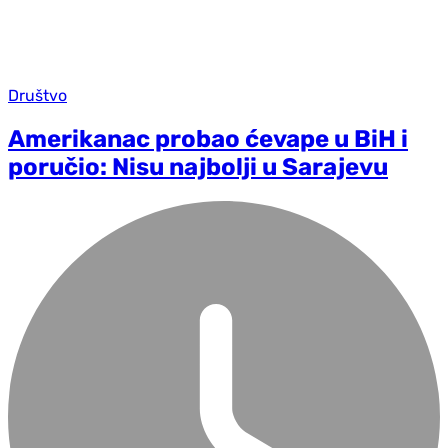
Društvo
Amerikanac probao ćevape u BiH i
poručio: Nisu najbolji u Sarajevu