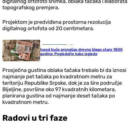
digitalnog ortofoto snimka, oblaka tačaka i elaborata
topografskog premjera.
Projektom je predviđena prostorna rezolucija
digitalnog ortofota od 20 centimetara.
Nauka i tehnologija
Ispod kuće pronašao drevno blago staro 1800
godina: Pogledajte kako izgleda
Prosječna gustina oblaka tačaka trebalo bi da iznosi
najmanje pet tačaka po kvadratnom metru za
teritoriju Republike Srpske, dok je za šire područje
Bijeljine, površine oko 97 kvadratnih kilometara,
planirana gustina od najmanje deset tačaka po
kvadratnom metru.
Radovi u tri faze