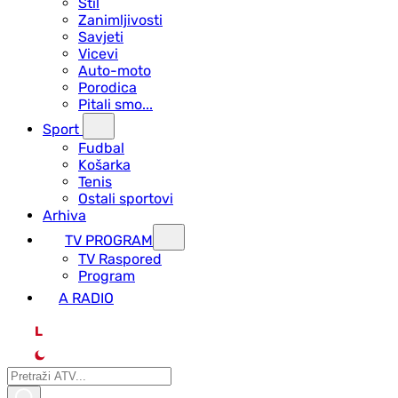
Stil
Zanimljivosti
Savjeti
Vicevi
Auto-moto
Porodica
Pitali smo...
Sport
Fudbal
Košarka
Tenis
Ostali sportovi
Arhiva
TV PROGRAM
ТV Raspored
Program
A RADIO
L