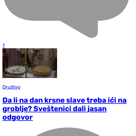
1
Društvo
Da li na dan krsne slave treba ići na
groblje? Sveštenici dali jasan
odgovor