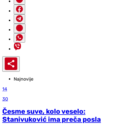
Najnovije
14
30
Česme suve, kolo veselo:
Stanivuković ima preča posla