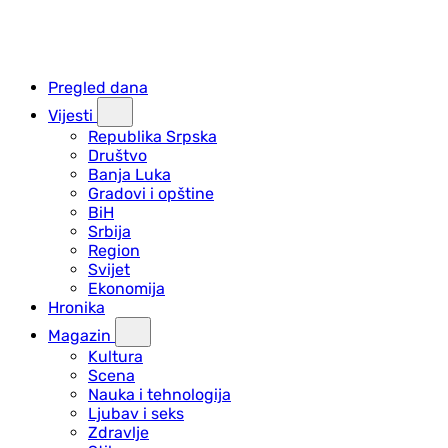
Pregled dana
Vijesti
Republika Srpska
Društvo
Banja Luka
Gradovi i opštine
BiH
Srbija
Region
Svijet
Ekonomija
Hronika
Magazin
Kultura
Scena
Nauka i tehnologija
Ljubav i seks
Zdravlje