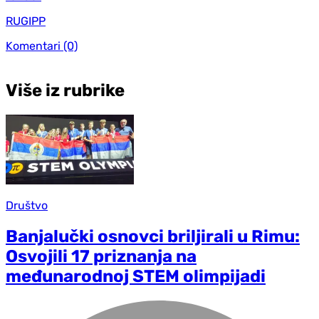
RUGIPP
Komentari
(0)
Više iz rubrike
Društvo
Banjalučki osnovci briljirali u Rimu:
Osvojili 17 priznanja na
međunarodnoj STEM olimpijadi