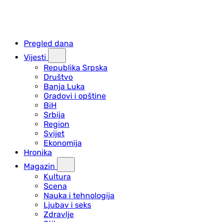
Pregled dana
Vijesti
Republika Srpska
Društvo
Banja Luka
Gradovi i opštine
BiH
Srbija
Region
Svijet
Ekonomija
Hronika
Magazin
Kultura
Scena
Nauka i tehnologija
Ljubav i seks
Zdravlje