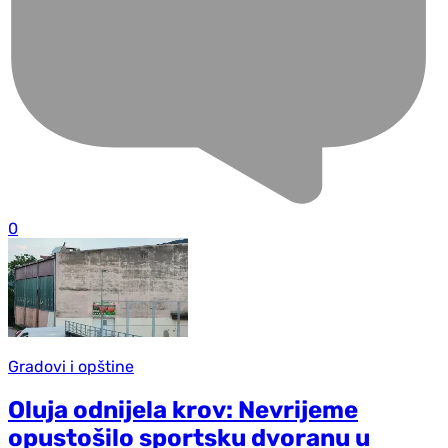
0
Gradovi i opštine
Oluja odnijela krov: Nevrijeme
opustošilo sportsku dvoranu u