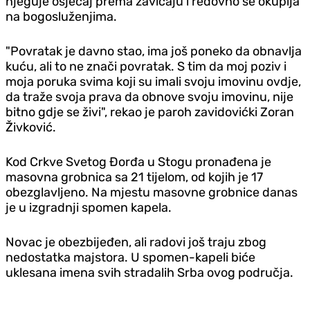
njeguje osjećaj prema zavičaju i redovno se okuplja
na bogosluženjima.
"Povratak je davno stao, ima još poneko da obnavlja
kuću, ali to ne znači povratak. S tim da moj poziv i
moja poruka svima koji su imali svoju imovinu ovdje,
da traže svoja prava da obnove svoju imovinu, nije
bitno gdje se živi", rekao je paroh zavidovićki Zoran
Živković.
Kod Crkve Svetog Đorđa u Stogu pronađena je
masovna grobnica sa 21 tijelom, od kojih je 17
obezglavljeno. Na mjestu masovne grobnice danas
je u izgradnji spomen kapela.
Novac je obezbijeđen, ali radovi još traju zbog
nedostatka majstora. U spomen-kapeli biće
uklesana imena svih stradalih Srba ovog područja.