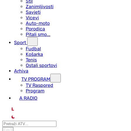
Stil
Zanimljivosti
Savjeti
Vicevi
Auto-moto
Porodica
Pitali smo...
Sport
Fudbal
Košarka
Tenis
Ostali sportovi
Arhiva
TV PROGRAM
ТV Raspored
Program
A RADIO
L