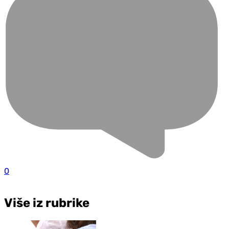
0
Više iz rubrike