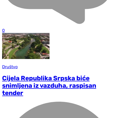
0
Društvo
Cijela Republika Srpska biće
snimljena iz vazduha, raspisan
tender