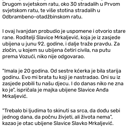
Drugom svjetskom ratu, oko 30 stradalih u Prvom
svjetskom ratu, te više stotina stradalih u
Odbrambeno-otadžbinskom ratu.
I ovaj Ivanjdan probudio je uspomene i otvorio stare
rane. Roditelji Slavice Mrkaljević, koja je iz zasjede
ubijena u junu 92. godine, i dalje traže pravdu. Za
zločin, u kojem su ubijena četiri civila, na putu
prema Vozući, niko nije odgovarao.
"Imala je 20 godina. Od sestre kćerka je bila starija
godinu. Evo mi brata tu koji je nastradao. Oni su iz
zasjede pobili tu našu djecu. I do danas niko ne zna
ko je", ispričala je majka ubijene Slavice Anđa
Mrkaljević.
"Trebalo bi ljudima to skinuti sa srca, da dođu sebi
jednog dana, da počnu živjeti, ali života nema",
kazao je otac ubijene Slavice Slavko Mrkaljević.