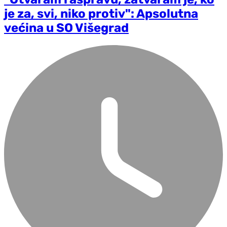
je za, svi, niko protiv": Apsolutna
većina u SO Višegrad