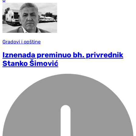
Gradovi i opštine
Iznenada preminuo bh. privrednik
Stanko Šimović