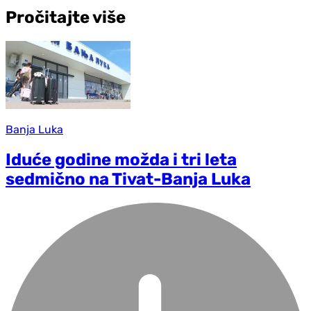
Pročitajte više
Banja Luka
Iduće godine možda i tri leta
sedmično na Tivat-Banja Luka