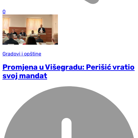
0
Gradovi i opštine
Promjena u Višegradu: Perišić vratio
svoj mandat