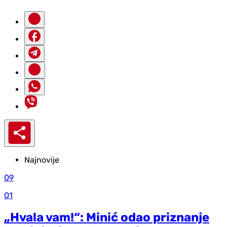
Najnovije
09
01
„Hvala vam!“: Minić odao priznanje