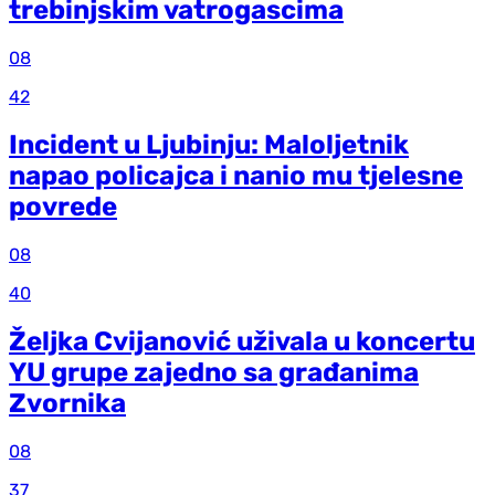
trebinjskim vatrogascima
08
42
Incident u Ljubinju: Maloljetnik
napao policajca i nanio mu tjelesne
povrede
08
40
Željka Cvijanović uživala u koncertu
YU grupe zajedno sa građanima
Zvornika
08
37