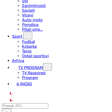
Stil
Zanimljivosti
Savjeti
Vicevi
Auto-moto
Porodica
Pitali smo...
Sport
Fudbal
Košarka
Tenis
Ostali sportovi
Arhiva
TV PROGRAM
ТV Raspored
Program
A RADIO
L