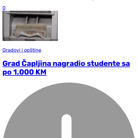
0
Gradovi i opštine
Grad Čapljina nagradio studente sa
po 1.000 KM