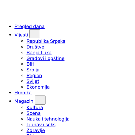
Pregled dana
Vijesti
Republika Srpska
Društvo
Banja Luka
Gradovi i opštine
BiH
Srbija
Region
Svijet
Ekonomija
Hronika
Magazin
Kultura
Scena
Nauka i tehnologija
Ljubav i seks
Zdravlje