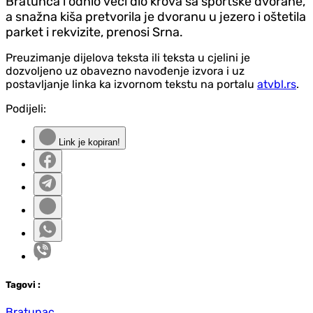
Bratunca i odnio veći dio krova sa sportske dvorane,
a snažna kiša pretvorila je dvoranu u jezero i oštetila
parket i rekvizite, prenosi Srna.
Preuzimanje dijelova teksta ili teksta u cjelini je
dozvoljeno uz obavezno navođenje izvora i uz
postavljanje linka ka izvornom tekstu na portalu
atvbl.rs
.
Podijeli:
Link je kopiran!
Tag
ovi
:
Bratunac