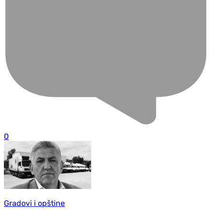
0
Gradovi i opštine