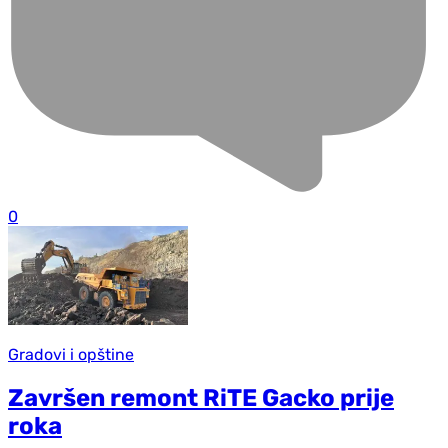
0
Gradovi i opštine
Završen remont RiTE Gacko prije
roka