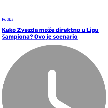
Fudbal
Kako Zvezda može direktno u Ligu
šampiona? Ovo je scenario