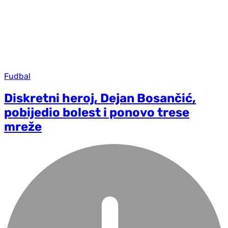
Fudbal
Diskretni heroj, Dejan Bosančić,
pobijedio bolest i ponovo trese
mreže