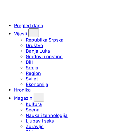
Pregled dana
Vijesti
Republika Srpska
Društvo
Banja Luka
Gradovi i opštine
BiH
Srbija
Region
Svijet
Ekonomija
Hronika
Magazin
Kultura
Scena
Nauka i tehnologija
Ljubav i seks
Zdravlje