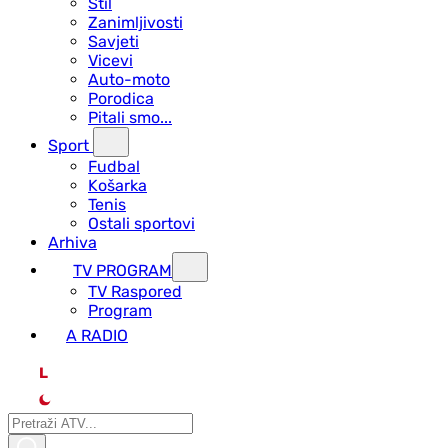
Stil
Zanimljivosti
Savjeti
Vicevi
Auto-moto
Porodica
Pitali smo...
Sport
Fudbal
Košarka
Tenis
Ostali sportovi
Arhiva
TV PROGRAM
ТV Raspored
Program
A RADIO
L