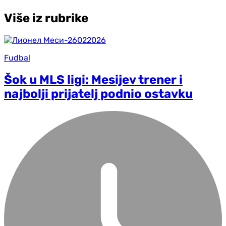
Više iz rubrike
Fudbal
Šok u MLS ligi: Mesijev trener i
najbolji prijatelj podnio ostavku