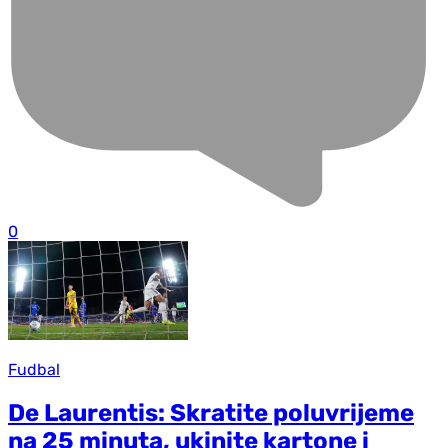
0
Fudbal
De Laurentis: Skratite poluvrijeme
na 25 minuta, ukinite kartone i