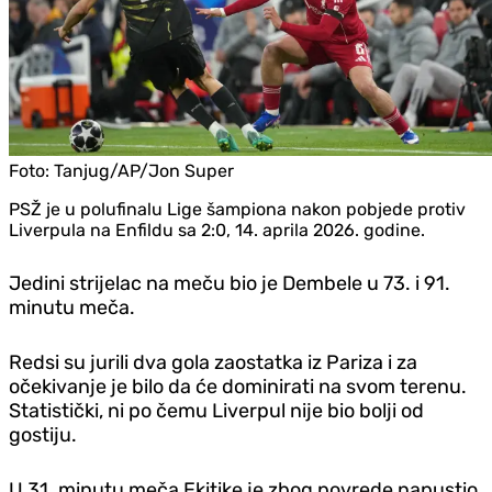
Foto:
Tanjug/AP/Jon Super
PSŽ je u polufinalu Lige šampiona nakon pobjede protiv
Liverpula na Enfildu sa 2:0, 14. aprila 2026. godine.
Jedini strijelac na meču bio je Dembele u 73. i 91.
minutu meča.
Redsi su jurili dva gola zaostatka iz Pariza i za
očekivanje je bilo da će dominirati na svom terenu.
Statistički, ni po čemu Liverpul nije bio bolji od
gostiju.
U 31. minutu meča Ekitike je zbog povrede napustio