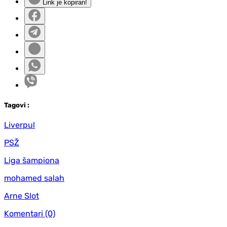
Link je kopiran!
Tag
ovi
:
Liverpul
PSŽ
Liga šampiona
mohamed salah
Arne Slot
Komentari
(0)