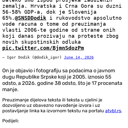
zemalja. Hrvatska i Crna Gora su duzni
56-58% GDP-a, dok je Slovenija
65%.
@SNSDDodik
i rukovodstvo apsolutno
vode racuna o tome od preuzimanja
vlasti 2006-te godine od strane onih
koji danas prozivaju na proteste zbog
novih skupstinskih odluka
pic.twitter.com/BjmnSdozPm
— Igor Dodik (@dodik_igor)
June 14, 2026
On je objavio i fotografiju sa podacima o javnom
dugu Republike Srpske koji je 2005. iznosio 55
odsto, a 2026. godine 38 odsto, što je 17 procenata
manje.
Preuzimanje dijelova teksta ili teksta u cjelini je
dozvoljeno uz obavezno navođenje izvora i uz
postavljanje linka ka izvornom tekstu na portalu
atvbl.rs
.
Podijeli: