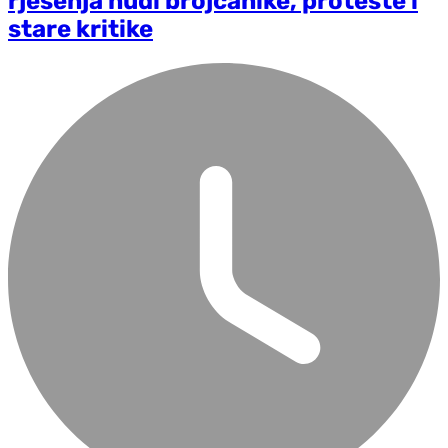
rješenja nudi brojčanike, proteste i
stare kritike