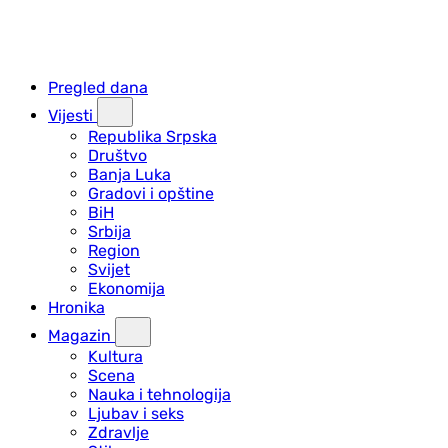
Pregled dana
Vijesti
Republika Srpska
Društvo
Banja Luka
Gradovi i opštine
BiH
Srbija
Region
Svijet
Ekonomija
Hronika
Magazin
Kultura
Scena
Nauka i tehnologija
Ljubav i seks
Zdravlje