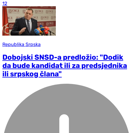
12
Republika Srpska
Dobojski SNSD-a predložio: "Dodik
da bude kandidat ili za predsjednika
ili srpskog člana"