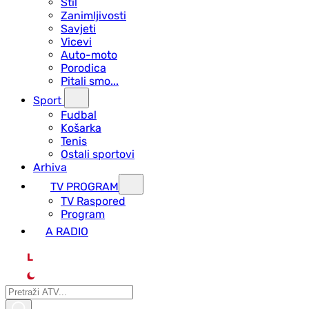
Stil
Zanimljivosti
Savjeti
Vicevi
Auto-moto
Porodica
Pitali smo...
Sport
Fudbal
Košarka
Tenis
Ostali sportovi
Arhiva
TV PROGRAM
ТV Raspored
Program
A RADIO
L