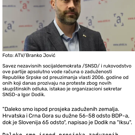
Foto:
ATV/Branko Jović
Savez nezavisnih socijaldemokrata /SNSD/ i rukovodstvo
ove partije apsolutno vode računa o zaduženosti
Republike Srpske od preuzimanja vlasti 2006. godine od
onih koji danas prozivaju na proteste zbog novih
skupštinskih odluka, istakao je organizacioni sekretar
SNSD-a Igor Dodik.
"Daleko smo ispod prosjeka zaduženih zemalja.
Hrvatska i Crna Gora su dužne 56-58 odsto BDP-a,
dok je Slovenija 65 odsto", napisao je Dodik na "Iksu".
Daleko smo ispod prosjeka zaduzenih