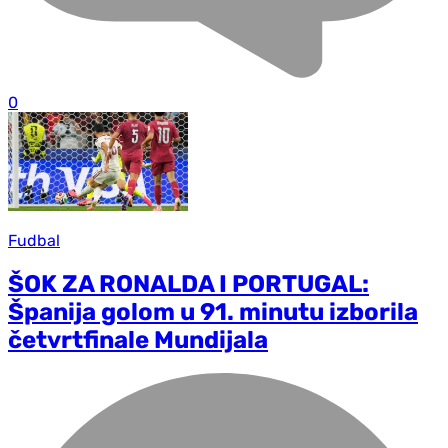
0
Fudbal
ŠOK ZA RONALDA I PORTUGAL:
Španija golom u 91. minutu izborila
četvrtfinale Mundijala