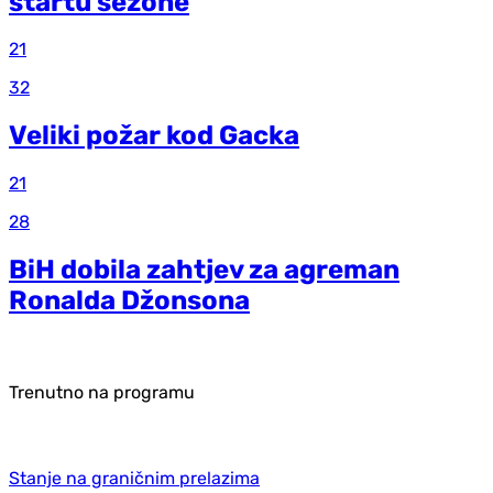
startu sezone
21
32
Veliki požar kod Gacka
21
28
BiH dobila zahtjev za agreman
Ronalda Džonsona
Trenutno na programu
Stanje na graničnim prelazima