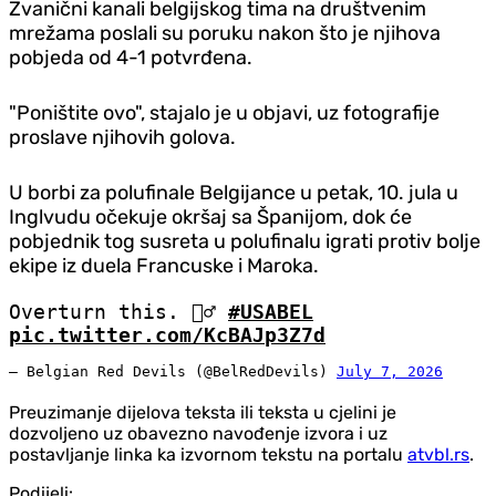
Zvanični kanali belgijskog tima na društvenim
mrežama poslali su poruku nakon što je njihova
pobjeda od 4-1 potvrđena.
"Poništite ovo", stajalo je u objavi, uz fotografije
proslave njihovih golova.
U borbi za polufinale Belgijance u petak, 10. jula u
Inglvudu očekuje okršaj sa Španijom, dok će
pobjednik tog susreta u polufinalu igrati protiv bolje
ekipe iz duela Francuske i Maroka.
Overturn this. 🧏‍♂️
#USABEL
pic.twitter.com/KcBAJp3Z7d
— Belgian Red Devils (@BelRedDevils)
July 7, 2026
Preuzimanje dijelova teksta ili teksta u cjelini je
dozvoljeno uz obavezno navođenje izvora i uz
postavljanje linka ka izvornom tekstu na portalu
atvbl.rs
.
Podijeli: