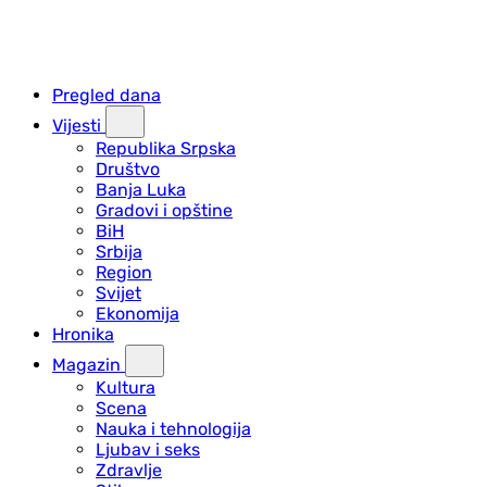
Pregled dana
Vijesti
Republika Srpska
Društvo
Banja Luka
Gradovi i opštine
BiH
Srbija
Region
Svijet
Ekonomija
Hronika
Magazin
Kultura
Scena
Nauka i tehnologija
Ljubav i seks
Zdravlje