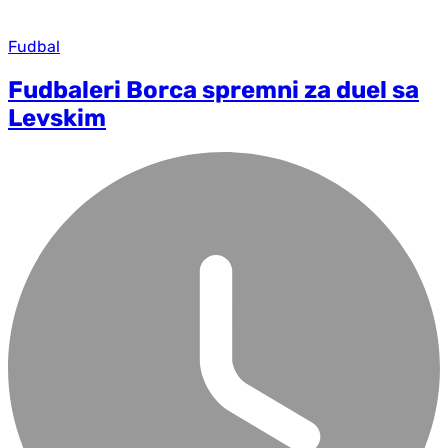
Fudbal
Fudbaleri Borca spremni za duel sa
Levskim