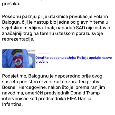
grešaka.
Posebnu pažnju prije utakmice privukao je Folarin
Balogun, čiji je nastup bio jedna od glavnih tema u
svjetskim medijima. Ipak, napadač SAD nije ostavio
značajniji trag na terenu u teškom porazu svoje
reprezentacije.
Društvo
Obratite posebnu pažnju: Policija apeluje na sve
građane
Podsjetimo, Balogunu je neposredno prije ovog
susreta poništen crveni karton zarađen protiv
Bosne i Hercegovine, nakon što je, prema ranijim
navodima, američki predsjednik Donald Tramp
intervenisao kod predsjednika FIFA Đanija
Infantina.