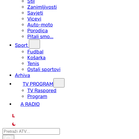
Stil
Zanimljivosti
Savjeti
Vicevi
Auto-moto
Porodica
Pitali smo...
Sport
Fudbal
Košarka
Tenis
Ostali sportovi
Arhiva
TV PROGRAM
ТV Raspored
Program
A RADIO
L