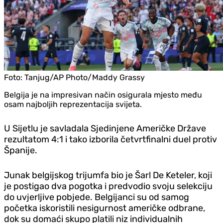
Foto:
Tanjug/AP Photo/Maddy Grassy
Belgija je na impresivan način osigurala mjesto među
osam najboljih reprezentacija svijeta.
U Sijetlu je savladala Sjedinjene Američke Države
rezultatom 4:1 i tako izborila četvrtfinalni duel protiv
Španije.
Junak belgijskog trijumfa bio je Šarl De Keteler, koji
je postigao dva pogotka i predvodio svoju selekciju
do uvjerljive pobjede. Belgijanci su od samog
početka iskoristili nesigurnost američke odbrane,
dok su domaći skupo platili niz individualnih