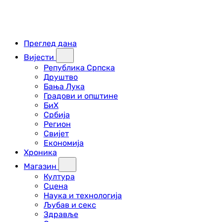
Преглед дана
Вијести
Република Српска
Друштво
Бања Лука
Градови и општине
БиХ
Србија
Регион
Свијет
Економија
Хроника
Магазин
Култура
Сцена
Наука и технологија
Љубав и секс
Здравље