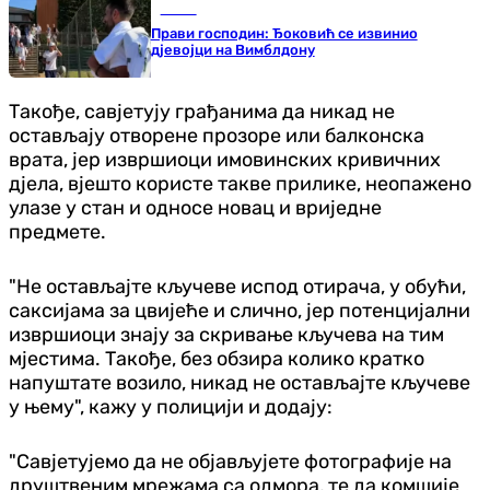
Тенис
Прави господин: Ђоковић се извинио
д‌јевојци на Вимблдону
Такође, савјетују грађанима да никад не
остављају отворене прозоре или балконска
врата, јер извршиоци имовинских кривичних
дјела, вјешто користе такве прилике, неопажено
улазе у стан и односе новац и вриједне
предмете.
"Не остављајте кључеве испод отирача, у обући,
саксијама за цвијеће и слично, јер потенцијални
извршиоци знају за скривање кључева на тим
мјестима. Такође, без обзира колико кратко
напуштате возило, никад не остављајте кључеве
у њему", кажу у полицији и додају:
"Савјетујемо да не објављујете фотографије на
друштвеним мрежама са одмора, те да комшије