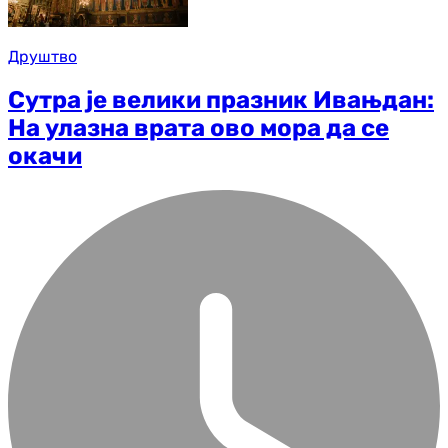
Друштво
Сутра је велики празник Ивањдан:
На улазна врата ово мора да се
окачи