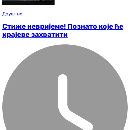
Друштво
Стиже невријеме! Познато које ће
крајеве захватити