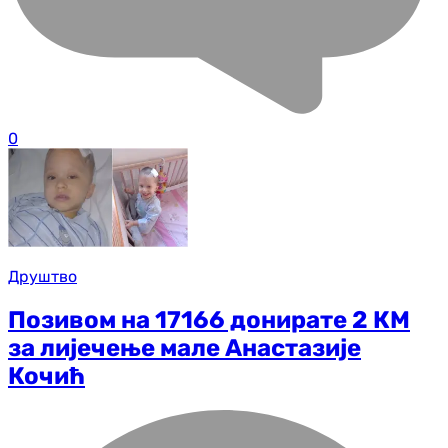
0
Друштво
Позивом на 17166 донирате 2 КМ
за лијечење мале Анастазије
Кочић