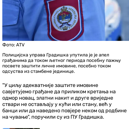
Фото:
ATV
Полицијска управа Градишка упутила је је апел
грађанима да током љетног периода посебну пажњу
посвете заштити личне имовине, посебно током
одсуства из стамбене јединице.
"У циљу адекватније заштите имовине
савјетујемо грађане да приликом кретања на
одмор новац, златни накит и друге вриједне
ствари не остављају у кући или стану, већ у
банци или да наведено повјере неком од родбине
на чување", поручили су из ПУ Градишка.