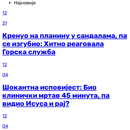
Најновије
12
21
Кренуо на планину у сандалама, па
се изгубио: Хитно реаговала
Горска служба
12
04
Шокантна исповијест: Био
клинички мртав 45 минута, па
видио Исуса и рај?
12
04