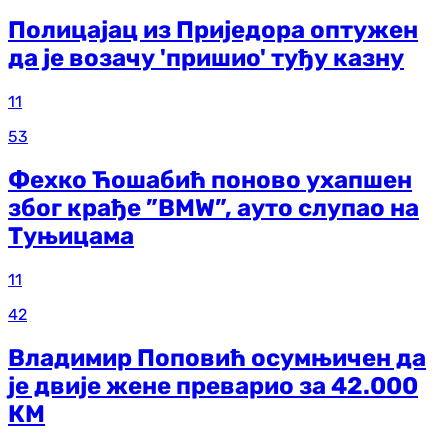
Полицајац из Приједора оптужен
да је возачу 'пришио' туђу казну
11
53
Фехко Ћошабић поново ухапшен
због крађе ”BMW”, ауто слупао на
Туњицама
11
42
Владимир Поповић осумњичен да
је двије жене преварио за 42.000
КМ