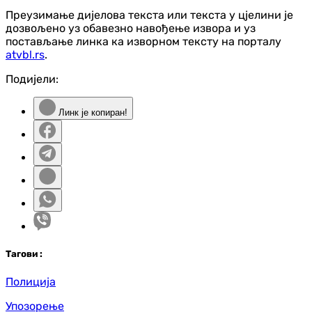
Преузимање дијелова текста или текста у цјелини је
дозвољено уз обавезно навођење извора и уз
постављање линка ка изворном тексту на порталу
atvbl.rs
.
Подијели:
Линк је копиран!
Таг
ови
:
Полиција
Упозорење