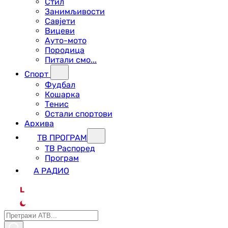
Стил
Занимљивости
Савјети
Вицеви
Ауто-мото
Породица
Питали смо...
Спорт
Фудбал
Кошарка
Тенис
Остали спортови
Архива
ТВ ПРОГРАМ
ТВ Распоред
Програм
А РАДИО
L