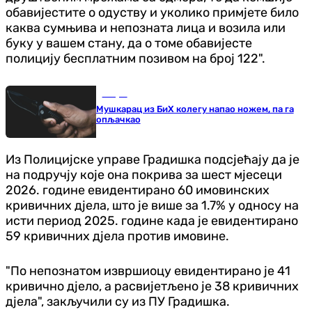
обавијестите о одуству и уколико примјете било
каква сумњива и непозната лица и возила или
буку у вашем стану, да о томе обавијесте
полицију бесплатним позивом на број 122".
Свијет
Мушкарац из БиХ колегу напао ножем, па га
опљачкао
Из Полицијске управе Градишка подсјећају да је
на подручју које она покрива за шест мјесеци
2026. године евидентирано 60 имовинских
кривичних дјела, што је више за 1.7% у односу на
исти период 2025. године када је евидентирано
59 кривичних дјела против имовине.
"По непознатом извршиоцу евидентирано је 41
кривично дјело, а расвијетљено је 38 кривичних
дјела", закључили су из ПУ Градишка.