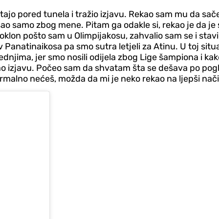
tatajo pored tunela i tražio izjavu. Rekao sam mu da sač
došao samo zbog mene. Pitam ga odakle si, rekao je da j
e poklon pošto sam u Olimpijakosu, zahvalio sam se i st
v Panatinaikosa pa smo sutra letjeli za Atinu. U toj sit
dnjima, jer smo nosili odijela zbog Lige šampiona i ka
ao izjavu. Počeo sam da shvatam šta se dešava po pogled
 normalno nećeš, možda da mi je neko rekao na ljepši nači