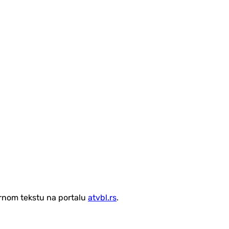
vornom tekstu na portalu
atvbl.rs
.