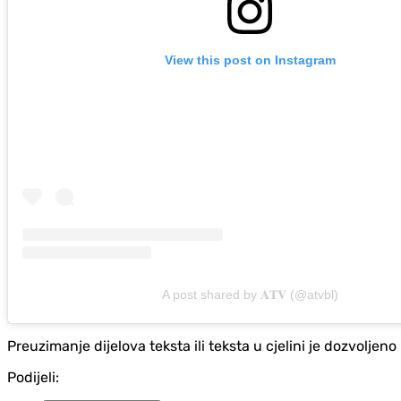
View this post on Instagram
A post shared by 𝐀𝐓𝐕 (@atvbl)
Preuzimanje dijelova teksta ili teksta u cjelini je dozvolje
Podijeli: