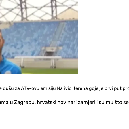
je dušu za ATV-ovu emisiju Na ivici terena gdje je prvi put pr
ama u Zagrebu, hrvatski novinari zamjerili su mu što s