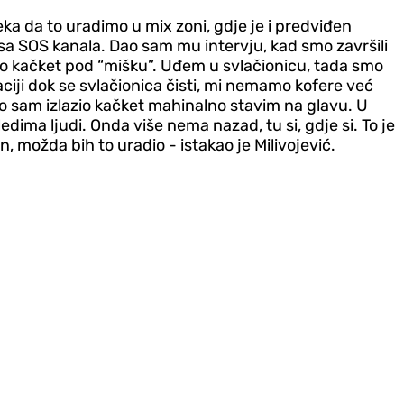
eka da to uradimo u mix zoni, gdje je i predviđen
e sa SOS kanala. Dao sam mu intervju, kad smo završili
avio kačket pod “mišku”. Uđem u svlačionicu, tada smo
uaciji dok se svlačionica čisti, mi nemamo kofere već
ko sam izlazio kačket mahinalno stavim na glavu. U
ima ljudi. Onda više nema nazad, tu si, gdje si. To je
n, možda bih to uradio - istakao je Milivojević.