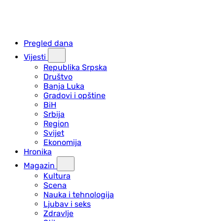
Pregled dana
Vijesti
Republika Srpska
Društvo
Banja Luka
Gradovi i opštine
BiH
Srbija
Region
Svijet
Ekonomija
Hronika
Magazin
Kultura
Scena
Nauka i tehnologija
Ljubav i seks
Zdravlje