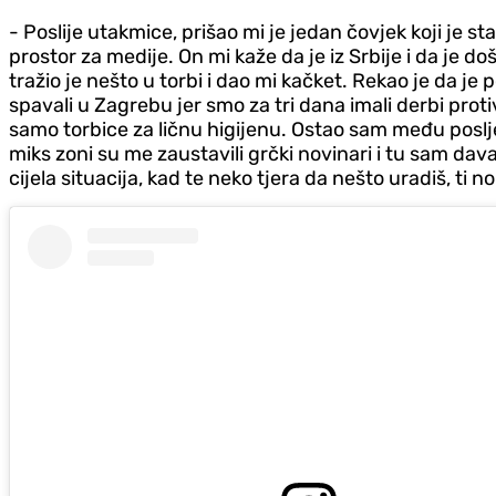
- Poslije utakmice, prišao mi je jedan čovjek koji je s
prostor za medije. On mi kaže da je iz Srbije i da je 
tražio je nešto u torbi i dao mi kačket. Rekao je da j
spavali u Zagrebu jer smo za tri dana imali derbi proti
samo torbice za ličnu higijenu. Ostao sam među poslje
miks zoni su me zaustavili grčki novinari i tu sam dav
cijela situacija, kad te neko tjera da nešto uradiš, ti