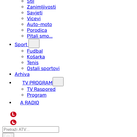
Stil
Zanimljivosti
Savjeti
Vicevi
Auto-moto
Porodica
Pitali smo...
Sport
Fudbal
Košarka
Tenis
Ostali sportovi
Arhiva
TV PROGRAM
ТV Raspored
Program
A RADIO
L