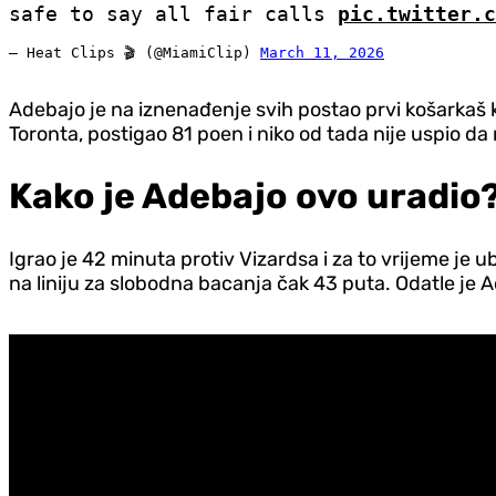
safe to say all fair calls
pic.twitter.c
— Heat Clips 🎬 (@MiamiClip)
March 11, 2026
Adebajo je na iznenađenje svih postao prvi košarkaš ko
Toronta, postigao 81 poen i niko od tada nije uspio da
Kako je Adebajo ovo uradio
Igrao je 42 minuta protiv Vizardsa i za to vrijeme je ub
na liniju za slobodna bacanja čak 43 puta. Odatle je 