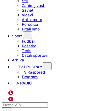
Stil
Zanimljivosti
Savjeti
Vicevi
Auto-moto
Porodica
Pitali smo...
Sport
Fudbal
Košarka
Tenis
Ostali sportovi
Arhiva
TV PROGRAM
ТV Raspored
Program
A RADIO
L