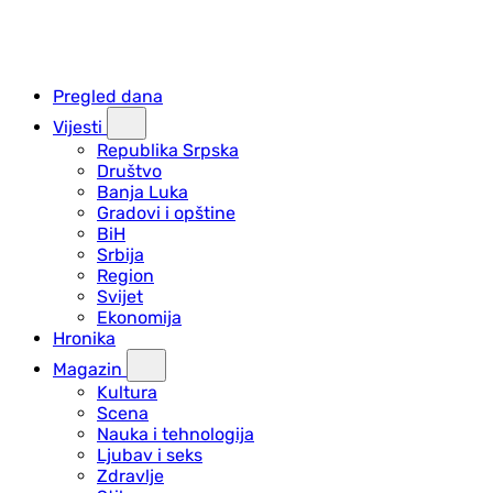
Pregled dana
Vijesti
Republika Srpska
Društvo
Banja Luka
Gradovi i opštine
BiH
Srbija
Region
Svijet
Ekonomija
Hronika
Magazin
Kultura
Scena
Nauka i tehnologija
Ljubav i seks
Zdravlje