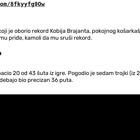
om/8fkyyfg9Ow
ji je oborio rekord Kobija Brajanta, pokojnog košarkaša
 mu priđe, kamoli da mu sruši rekord.
?
acio 20 od 43 šuta iz igre. Pogodio je sedam trojki (iz 2
Adebajo bio precizan 36 puta.