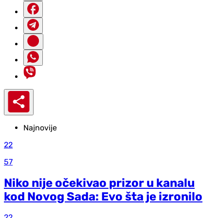
Najnovije
22
57
Niko nije očekivao prizor u kanalu
kod Novog Sada: Evo šta je izronilo
22