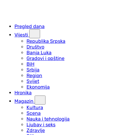
Pregled dana
Vijesti
Republika Srpska
Društvo
Banja Luka
Gradovi i opštine
BiH
Srbija
Region
Svijet
Ekonomija
Hronika
Magazin
Kultura
Scena
Nauka i tehnologija
Ljubav i seks
Zdravlje