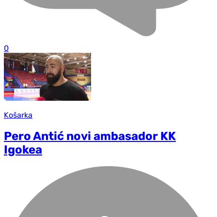
0
Košarka
Pero Antić novi ambasador KK
Igokea