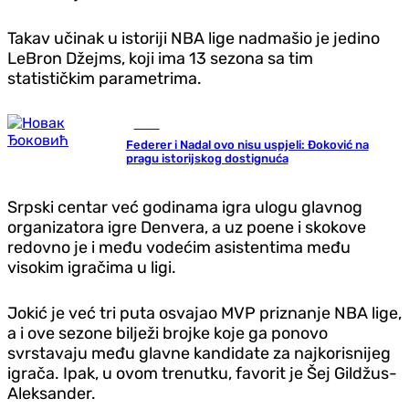
Takav učinak u istoriji NBA lige nadmašio je jedino
LeBron Džejms, koji ima 13 sezona sa tim
statističkim parametrima.
Tenis
Federer i Nadal ovo nisu uspjeli: Đoković na
pragu istorijskog dostignuća
Srpski centar već godinama igra ulogu glavnog
organizatora igre Denvera, a uz poene i skokove
redovno je i među vodećim asistentima među
visokim igračima u ligi.
Jokić je već tri puta osvajao MVP priznanje NBA lige,
a i ove sezone bilježi brojke koje ga ponovo
svrstavaju među glavne kandidate za najkorisnijeg
igrača. Ipak, u ovom trenutku, favorit je Šej Gildžus-
Aleksander.