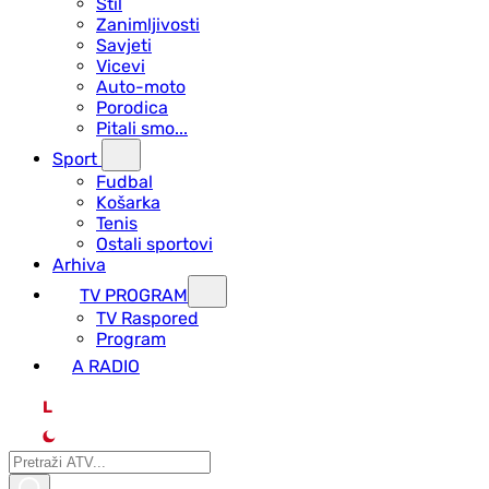
Stil
Zanimljivosti
Savjeti
Vicevi
Auto-moto
Porodica
Pitali smo...
Sport
Fudbal
Košarka
Tenis
Ostali sportovi
Arhiva
TV PROGRAM
ТV Raspored
Program
A RADIO
L