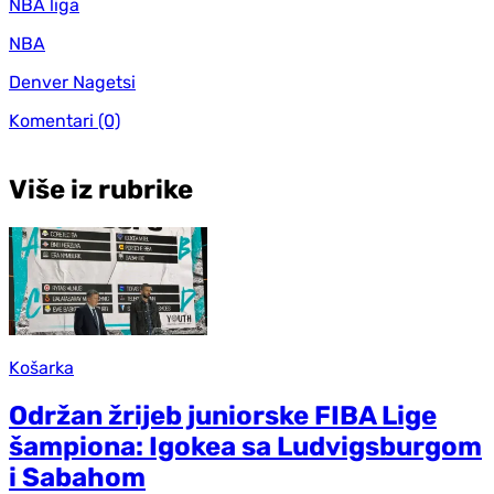
NBA liga
NBA
Denver Nagetsi
Komentari
(0)
Više iz rubrike
Košarka
Održan žrijeb juniorske FIBA Lige
šampiona: Igokea sa Ludvigsburgom
i Sabahom