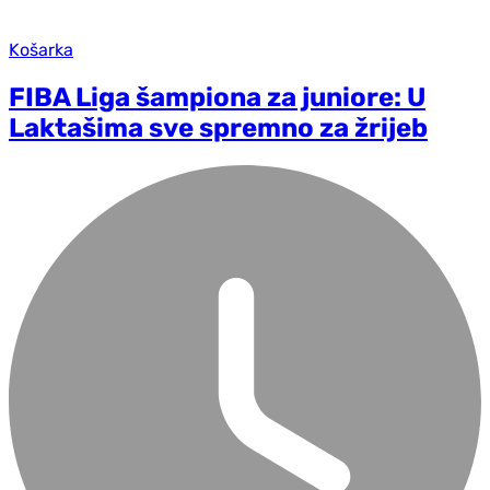
Košarka
FIBA Liga šampiona za juniore: U
Laktašima sve spremno za žrijeb