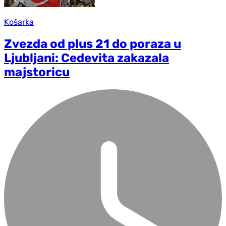
Košarka
Zvezda od plus 21 do poraza u
Ljubljani: Cedevita zakazala
majstoricu