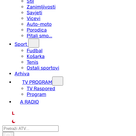
Stil
Zanimljivosti
Savjeti
Vicevi
Auto-moto
Porodica
Pitali smo...
Sport
Fudbal
Košarka
Tenis
Ostali sportovi
Arhiva
TV PROGRAM
ТV Raspored
Program
A RADIO
L