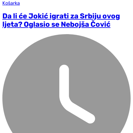
Košarka
Da li će Jokić igrati za Srbiju ovog
ljeta? Oglasio se Nebojša Čović