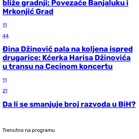
bliže gradnji: Povezaće Banjaluku i
Mrkonjić Grad
11
44
Đina Džinović pala na koljena ispred
drugarice: Kćerka Harisa Džinovića
u transu na Cecinom koncertu
11
21
Da li se smanjuje broj razvoda u BiH?
Trenutno na programu