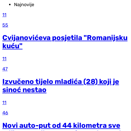
Najnovije
11
55
Cvijanovićeva posjetila "Romanijsku
kuću"
11
47
Izvučeno tijelo mladića (28) koji je
sinoć nestao
11
46
Novi auto-put od 44 kilometra sve