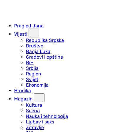
Pregled dana
Vijesti
Republika Srpska
Društvo
Banja Luka
Gradovi i opštine
BiH
Srbija
Region
Svijet
Ekonomija
Hronika
Magazin
Kultura
Scena
Nauka i tehnologija
Ljubav i seks
Zdravlje