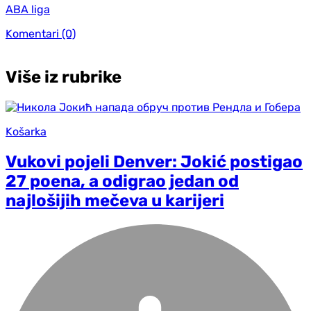
ABA liga
Komentari
(0)
Više iz rubrike
Košarka
Vukovi pojeli Denver: Jokić postigao
27 poena, a odigrao jedan od
najlošijih mečeva u karijeri