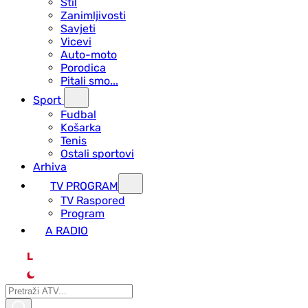
Stil
Zanimljivosti
Savjeti
Vicevi
Auto-moto
Porodica
Pitali smo...
Sport
Fudbal
Košarka
Tenis
Ostali sportovi
Arhiva
TV PROGRAM
ТV Raspored
Program
A RADIO
L