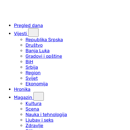
Pregled dana
Vijesti
Republika Srpska
Društvo
Banja Luka
Gradovi i opštine
BiH
Srbija
Region
Svijet
Ekonomija
Hronika
Magazin
Kultura
Scena
Nauka i tehnologija
Ljubav i seks
Zdravlje