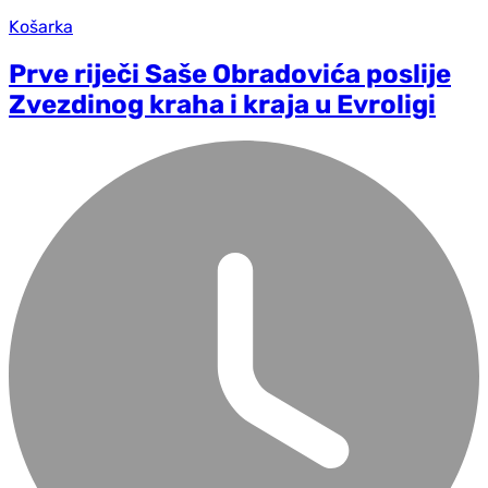
Košarka
Prve riječi Saše Obradovića poslije
Zvezdinog kraha i kraja u Evroligi