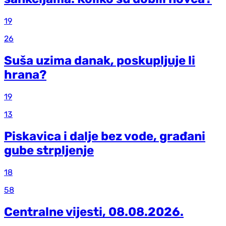
19
26
Suša uzima danak, poskupljuje li
hrana?
19
13
Piskavica i dalje bez vode, građani
gube strpljenje
18
58
Centralne vijesti, 08.08.2026.