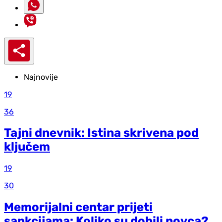
Najnovije
19
36
Tajni dnevnik: Istina skrivena pod
ključem
19
30
Memorijalni centar prijeti
sankcijama: Koliko su dobili novca?