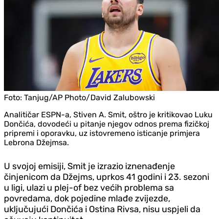
Foto:
Tanjug/AP Photo/David Zalubowski
Analitičar ESPN-a, Stiven A. Smit, oštro je kritikovao Luku
Dončića, dovodeći u pitanje njegov odnos prema fizičkoj
pripremi i oporavku, uz istovremeno isticanje primjera
Lebrona Džejmsa.
U svojoj emisiji, Smit je izrazio iznenađenje
činjenicom da Džejms, uprkos 41 godini i 23. sezoni
u ligi, ulazi u plej-of bez većih problema sa
povredama, dok pojedine mlađe zvijezde,
uključujući Dončića i Ostina Rivsa, nisu uspjeli da