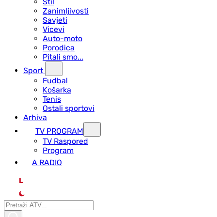
Stil
Zanimljivosti
Savjeti
Vicevi
Auto-moto
Porodica
Pitali smo...
Sport
Fudbal
Košarka
Tenis
Ostali sportovi
Arhiva
TV PROGRAM
ТV Raspored
Program
A RADIO
L