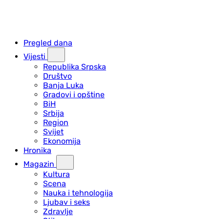
Pregled dana
Vijesti
Republika Srpska
Društvo
Banja Luka
Gradovi i opštine
BiH
Srbija
Region
Svijet
Ekonomija
Hronika
Magazin
Kultura
Scena
Nauka i tehnologija
Ljubav i seks
Zdravlje