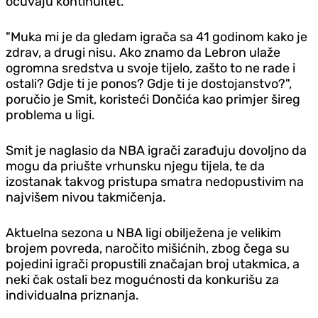
očuvaju kontinuitet.
"Muka mi je da gledam igrača sa 41 godinom kako je
zdrav, a drugi nisu. Ako znamo da Lebron ulaže
ogromna sredstva u svoje tijelo, zašto to ne rade i
ostali? Gdje ti je ponos? Gdje ti je dostojanstvo?",
poručio je Smit, koristeći Dončića kao primjer šireg
problema u ligi.
Smit je naglasio da NBA igrači zarađuju dovoljno da
mogu da priušte vrhunsku njegu tijela, te da
izostanak takvog pristupa smatra nedopustivim na
najvišem nivou takmičenja.
Aktuelna sezona u NBA ligi obilježena je velikim
brojem povreda, naročito mišićnih, zbog čega su
pojedini igrači propustili značajan broj utakmica, a
neki čak ostali bez mogućnosti da konkurišu za
individualna priznanja.