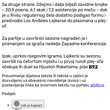
Sa druge strane, Džejms i dalje bilježi zavidne brojke
– 20,9 poena, 6,1 skok i 7,2 asistencije po meču – dok
je u finišu regularnog dela dodatno podigao formu i
predvodio Los Anđeles Lejkerse do plasmana u plej-
of.
Za partije u završnici sezone nagrađen je i
priznanjem za igrača nedelje Zapadne konferencije.
Ipak, uprkos njegovim igrama, Lejkersi su sezonu
završili na četvrtom mjestu i u prvoj rundi plej-ofa
očekuje ih duel sa Hjuston Roketsima, piše
B92
Preuzimanje dijelova teksta ili teksta u cjelini je
dozvoljeno uz obavezno navođenje izvora i uz
postavljanje linka ka izvornom tekstu na portalu
atvbl.rs
.
Podijeli:
Link je kopiran!