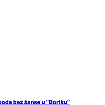
oboda bez šanse u "Boriku"