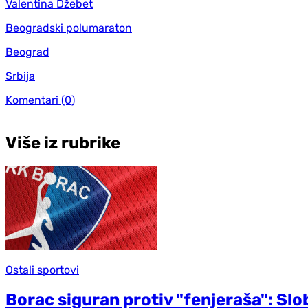
Valentina Džebet
Beogradski polumaraton
Beograd
Srbija
Komentari
(0)
Više iz rubrike
Ostali sportovi
Borac siguran protiv "fenjeraša": Sl