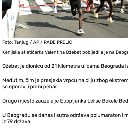
Foto:
Tanjug / AP / RADE PRELIĆ
Kenijska atletičarka Valentina Džebet pobijedila je na Beo
Džebet je dionicu od 21 kilometra ulicama Beograda ist
Međutim, čim je presjekla vrpcu na cilju zbog ekstrem
se oporavi i primi pehar.
Drugo mjesto zauzela je Etiopljanka Lelise Bekele Beda
U Beogradu se danas i sutra održava polumaraton i ma
iz 79 država.