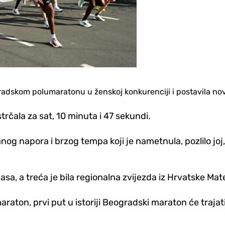
gradskom polumaratonu u ženskoj konkurenciji i postavila no
rčala za sat, 10 minuta i 47 sekundi.
nog napora i brzog tempa koji je nametnula, pozlilo joj
sa, a treća je bila regionalna zvijezda iz Hrvatske Mate
raton, prvi put u istoriji Beogradski maraton će traja