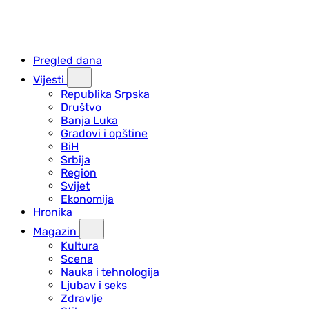
Pregled dana
Vijesti
Republika Srpska
Društvo
Banja Luka
Gradovi i opštine
BiH
Srbija
Region
Svijet
Ekonomija
Hronika
Magazin
Kultura
Scena
Nauka i tehnologija
Ljubav i seks
Zdravlje