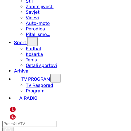
Stil
Zanimljivosti
Savjeti
Vicevi
Auto-moto
Porodica
Pitali smo...
Sport
Fudbal
Košarka
Tenis
Ostali sportovi
Arhiva
TV PROGRAM
ТV Raspored
Program
A RADIO
L