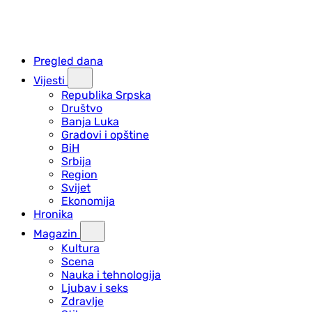
Pregled dana
Vijesti
Republika Srpska
Društvo
Banja Luka
Gradovi i opštine
BiH
Srbija
Region
Svijet
Ekonomija
Hronika
Magazin
Kultura
Scena
Nauka i tehnologija
Ljubav i seks
Zdravlje