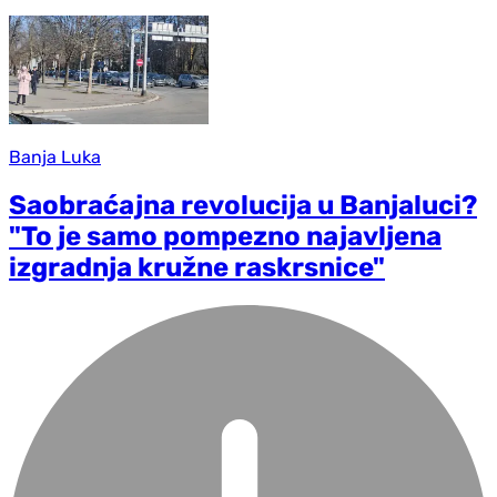
Banja Luka
Saobraćajna revolucija u Banjaluci?
"To je samo pompezno najavljena
izgradnja kružne raskrsnice"