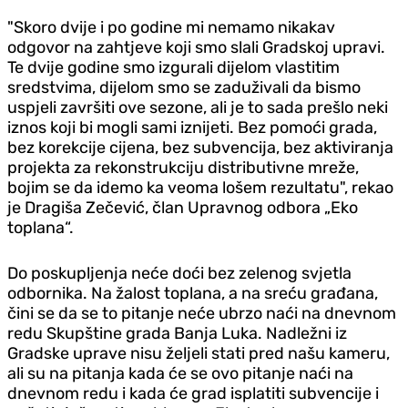
"Skoro dvije i po godine mi nemamo nikakav
odgovor na zahtjeve koji smo slali Gradskoj upravi.
Te dvije godine smo izgurali dijelom vlastitim
sredstvima, dijelom smo se zaduživali da bismo
uspjeli završiti ove sezone, ali je to sada prešlo neki
iznos koji bi mogli sami iznijeti. Bez pomoći grada,
bez korekcije cijena, bez subvencija, bez aktiviranja
projekta za rekonstrukciju distributivne mreže,
bojim se da idemo ka veoma lošem rezultatu", rekao
je Dragiša Zečević, član Upravnog odbora „Eko
toplana“.
Do poskupljenja neće doći bez zelenog svjetla
odbornika. Na žalost toplana, a na sreću građana,
čini se da se to pitanje neće ubrzo naći na dnevnom
redu Skupštine grada Banja Luka. Nadležni iz
Gradske uprave nisu željeli stati pred našu kameru,
ali su na pitanja kada će se ovo pitanje naći na
dnevnom redu i kada će grad isplatiti subvencije i