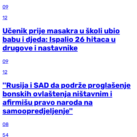
09
12
Učenik prije masakra u školi ubio
babu i djeda: Ispalio 26 hitaca u
drugove i nastavnike
09
12
''Rusija i SAD da podrže proglašenje
bonskih ovlaštenja ništavnim i
afirmišu pravo naroda na
samoopredjeljenje''
08
54