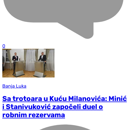
0
Banja Luka
Sa trotoara u Kuću Milanovića: Minić
i Stanivuković započeli duel o
robnim rezervama