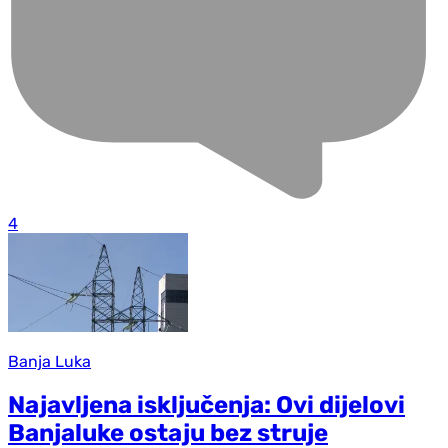
4
Banja Luka
Najavljena isključenja: Ovi dijelovi
Banjaluke ostaju bez struje