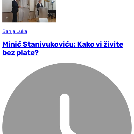
Banja Luka
Minić Stanivukoviću: Kako vi živite
bez plate?