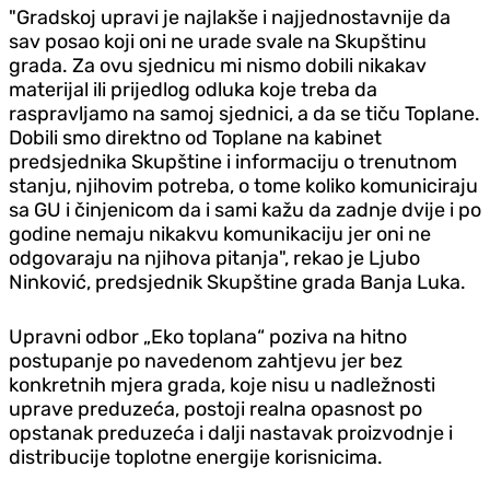
"Gradskoj upravi je najlakše i najjednostavnije da
sav posao koji oni ne urade svale na Skupštinu
grada. Za ovu sjednicu mi nismo dobili nikakav
materijal ili prijedlog odluka koje treba da
raspravljamo na samoj sjednici, a da se tiču Toplane.
Dobili smo direktno od Toplane na kabinet
predsjednika Skupštine i informaciju o trenutnom
stanju, njihovim potreba, o tome koliko komuniciraju
sa GU i činjenicom da i sami kažu da zadnje dvije i po
godine nemaju nikakvu komunikaciju jer oni ne
odgovaraju na njihova pitanja", rekao je Ljubo
Ninković, predsjednik Skupštine grada Banja Luka.
Upravni odbor „Eko toplana“ poziva na hitno
postupanje po navedenom zahtjevu jer bez
konkretnih mjera grada, koje nisu u nadležnosti
uprave preduzeća, postoji realna opasnost po
opstanak preduzeća i dalji nastavak proizvodnje i
distribucije toplotne energije korisnicima.