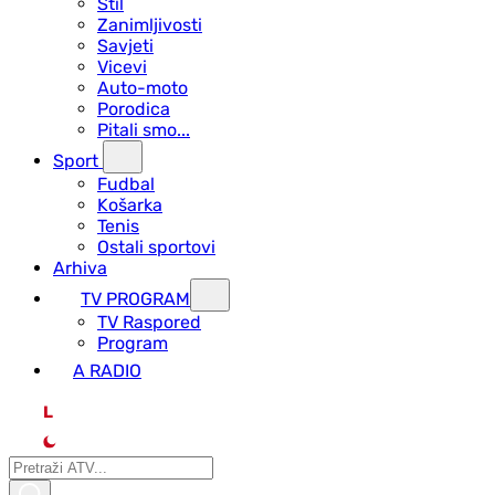
Stil
Zanimljivosti
Savjeti
Vicevi
Auto-moto
Porodica
Pitali smo...
Sport
Fudbal
Košarka
Tenis
Ostali sportovi
Arhiva
TV PROGRAM
ТV Raspored
Program
A RADIO
L