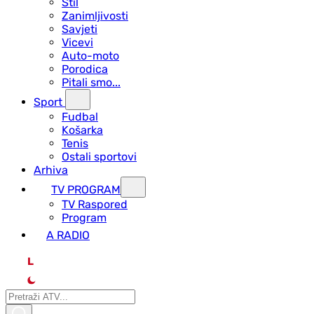
Stil
Zanimljivosti
Savjeti
Vicevi
Auto-moto
Porodica
Pitali smo...
Sport
Fudbal
Košarka
Tenis
Ostali sportovi
Arhiva
TV PROGRAM
ТV Raspored
Program
A RADIO
L