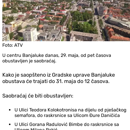
Foto:
ATV
U centru Banjaluke danas, 29. maja, od pet časova
obustavljen je saobraćaj.
Kako je saopšteno iz Gradske uprave Banjaluke
obustava će trajati do 31. maja do 12 časova.
Saobraćaj će biti obustavljen:
U Ulici Teodora Kolokotronisa na dijelu od pješačkog
semafora, do raskrsnice sa Ulicom Đure Daničića
U Ulici Gorana Radulović Bimbe do raskrsnice sa
Ulicom Milana Rakić