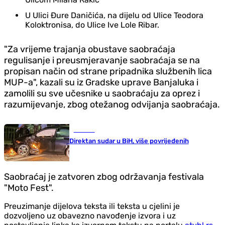
U Ulici Đure Daničića, na dijelu od Ulice Teodora
Koloktronisa, do Ulice Ive Lole Ribar.
"Za vrijeme trajanja obustave saobraćaja
regulisanje i preusmjeravanje saobraćaja se na
propisan način od strane pripadnika službenih lica
MUP-a", kazali su iz Gradske uprave Banjaluka i
zamolili su sve učesnike u saobraćaju za oprez i
razumijevanje, zbog otežanog odvijanja saobraćaja.
Hronika
Direktan sudar u BiH, više povrijeđenih
Saobraćaj je zatvoren zbog održavanja festivala
"Moto Fest".
Preuzimanje dijelova teksta ili teksta u cjelini je
dozvoljeno uz obavezno navođenje izvora i uz