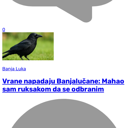
0
Banja Luka
Vrane napadaju Banjalučane: Mahao
sam ruksakom da se odbranim