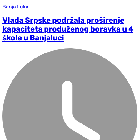
Banja Luka
Vlada Srpske podržala proširenje
kapaciteta produženog boravka u 4
škole u Banjaluci