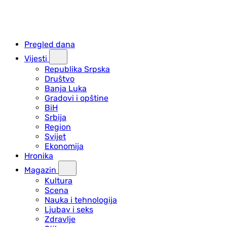
Pregled dana
Vijesti
Republika Srpska
Društvo
Banja Luka
Gradovi i opštine
BiH
Srbija
Region
Svijet
Ekonomija
Hronika
Magazin
Kultura
Scena
Nauka i tehnologija
Ljubav i seks
Zdravlje