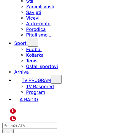
Stil
Zanimljivosti
Savjeti
Vicevi
Auto-moto
Porodica
Pitali smo...
Sport
Fudbal
Košarka
Tenis
Ostali sportovi
Arhiva
TV PROGRAM
ТV Raspored
Program
A RADIO
L