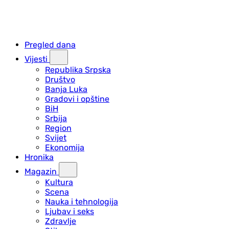
Pregled dana
Vijesti
Republika Srpska
Društvo
Banja Luka
Gradovi i opštine
BiH
Srbija
Region
Svijet
Ekonomija
Hronika
Magazin
Kultura
Scena
Nauka i tehnologija
Ljubav i seks
Zdravlje