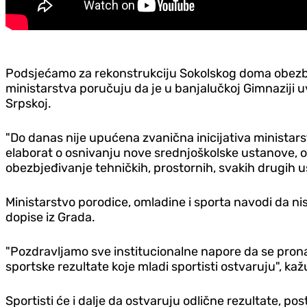
Podsjećamo za rekonstrukciju Sokolskog doma obezbije
ministarstva poručuju da je u banjalučkoj Gimnaziji u
Srpskoj.
"Do danas nije upućena zvanična inicijativa ministars
elaborat o osnivanju nove srednjoškolske ustanove, odnos
obezbjeđivanje tehničkih, prostornih, svakih drugih us
Ministarstvo porodice, omladine i sporta navodi da nis
dopise iz Grada.
"Pozdravljamo sve institucionalne napore da se pron
sportske rezultate koje mladi sportisti ostvaruju", kaž
Sportisti će i dalje da ostvaruju odlične rezultate, po