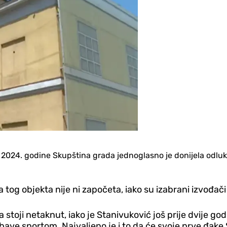
2024. godine Skupština grada jednoglasno je donijela odluku
a tog objekta nije ni započeta, iako su izabrani izvođač
toji netaknut, iako je Stanivuković još prije dvije god
e bave sportom. Najvaljeno je i to da će svoje prve đa