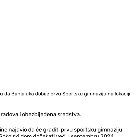
 da Banjaluka dobije prvu Sportsku gimnaziju na lokaciji
i radova i obezbijeđena sredstva.
ine najavio da će graditi prvu sportsku gimnaziju,
ke Sokolski dom dočekati već u septembru 2024.