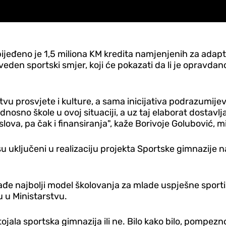
đeno je 1,5 miliona KM kredita namjenjenih za adaptac
veden sportski smjer, koji će pokazati da li je opravda
tvu prosvjete i kulture, a sama inicijativa podrazumije
no škole u ovoj situaciji, a uz taj elaborat dostavljaju 
lova, pa čak i finansiranja", kaže Borivoje Golubović, m
u uključeni u realizaciju projekta Sportske gimnazije n
ađe najbolji model školovanja za mlade uspješne sport
u u Ministarstvu.
stojala sportska gimnazija ili ne. Bilo kako bilo, pompe