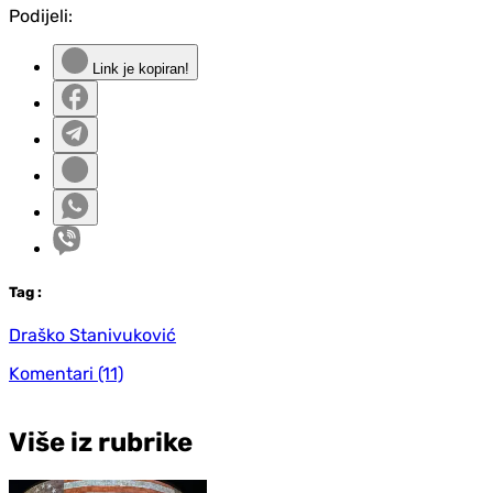
Podijeli:
Link je kopiran!
Tag
:
Draško Stanivuković
Komentari
(11)
Više iz rubrike