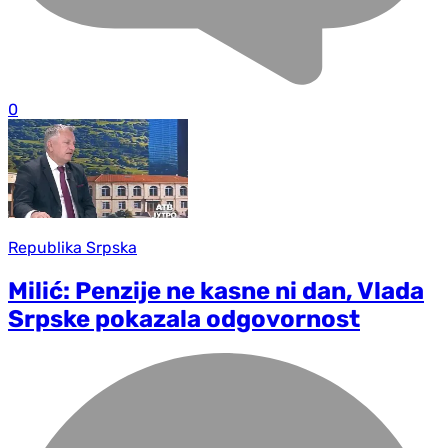
0
Republika Srpska
Milić: Penzije ne kasne ni dan, Vlada
Srpske pokazala odgovornost