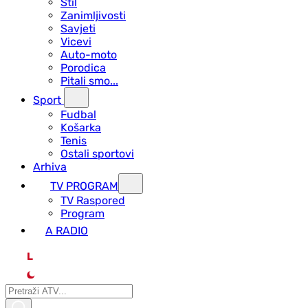
Stil
Zanimljivosti
Savjeti
Vicevi
Auto-moto
Porodica
Pitali smo...
Sport
Fudbal
Košarka
Tenis
Ostali sportovi
Arhiva
TV PROGRAM
ТV Raspored
Program
A RADIO
L