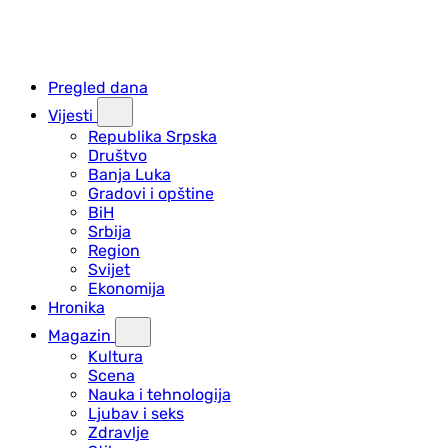
Pregled dana
Vijesti
Republika Srpska
Društvo
Banja Luka
Gradovi i opštine
BiH
Srbija
Region
Svijet
Ekonomija
Hronika
Magazin
Kultura
Scena
Nauka i tehnologija
Ljubav i seks
Zdravlje