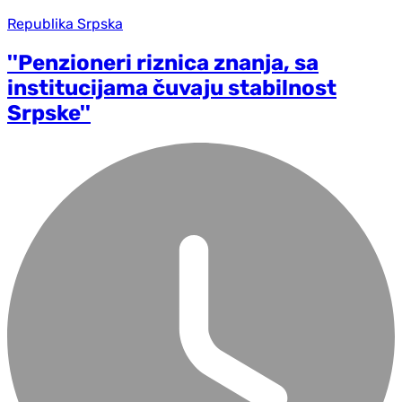
Republika Srpska
''Penzioneri riznica znanja, sa
institucijama čuvaju stabilnost
Srpske''