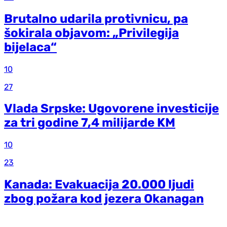
Brutalno udarila protivnicu, pa
šokirala objavom: „Privilegija
bijelaca“
10
27
Vlada Srpske: Ugovorene investicije
za tri godine 7,4 milijarde KM
10
23
Kanada: Evakuacija 20.000 ljudi
zbog požara kod jezera Okanagan