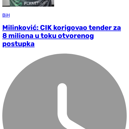
BiH
Milinković: CIK korigovao tender za
8 miliona u toku otvorenog
postupka