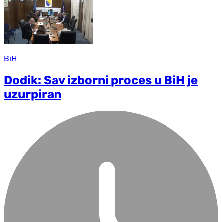
BiH
Dodik: Sav izborni proces u BiH je
uzurpiran