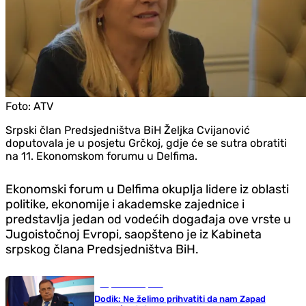
Foto:
ATV
Srpski član Predsjedništva BiH Željka Cvijanović
doputovala je u posjetu Grčkoj, gdje će se sutra obratiti
na 11. Ekonomskom forumu u Delfima.
Ekonomski forum u Delfima okuplja lidere iz oblasti
politike, ekonomije i akademske zajednice i
predstavlja jedan od vodećih događaja ove vrste u
Jugoistočnoj Evropi, saopšteno je iz Kabineta
srpskog člana Predsjedništva BiH.
Republika Srpska
Dodik: Ne želimo prihvatiti da nam Zapad