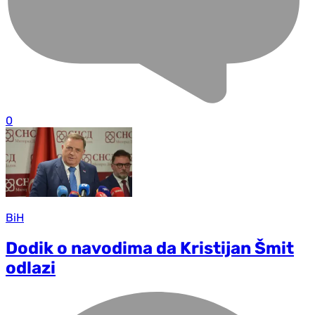
0
BiH
Dodik o navodima da Kristijan Šmit
odlazi