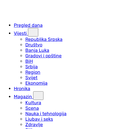
Pregled dana
Vijesti
Republika Srpska
Društvo
Banja Luka
Gradovi i opštine
BiH
Srbija
Region
Svijet
Ekonomija
Hronika
Magazin
Kultura
Scena
Nauka i tehnologija
Ljubav i seks
Zdravlje