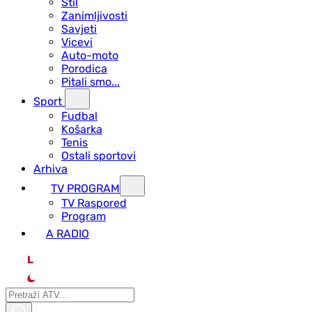
Stil
Zanimljivosti
Savjeti
Vicevi
Auto-moto
Porodica
Pitali smo...
Sport
Fudbal
Košarka
Tenis
Ostali sportovi
Arhiva
TV PROGRAM
ТV Raspored
Program
A RADIO
L