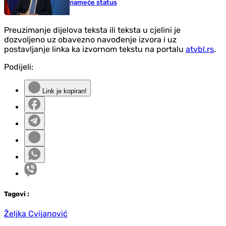
nameće status
Preuzimanje dijelova teksta ili teksta u cjelini je
dozvoljeno uz obavezno navođenje izvora i uz
postavljanje linka ka izvornom tekstu na portalu
atvbl.rs
.
Podijeli:
Link je kopiran!
Tag
ovi
:
Željka Cvijanović