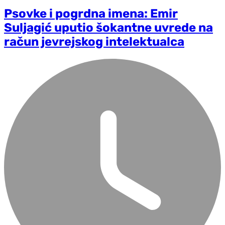
Psovke i pogrdna imena: Emir
Suljagić uputio šokantne uvrede na
račun jevrejskog intelektualca