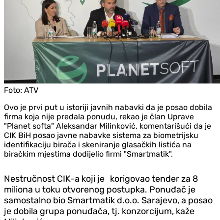
Foto:
ATV
Ovo je prvi put u istoriji javnih nabavki da je posao dobila
firma koja nije predala ponudu, rekao je član Uprave
"Planet softa" Aleksandar Milinković, komentarišući da je
CIK BiH posao javne nabavke sistema za biometrijsku
identifikaciju birača i skeniranje glasačkih listića na
biračkim mjestima dodijelio firmi "Smartmatik".
Nestručnost CIK-a koji je korigovao tender za 8
miliona u toku otvorenog postupka. Ponuđač je
samostalno bio Smartmatik d.o.o. Sarajevo, a posao
je dobila grupa ponuđača, tj. konzorcijum, kaže