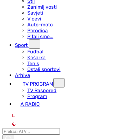
Stil
Zanimljivosti
Savjeti
Vicevi
Auto-moto
Porodica
Pitali smo...
Sport
Fudbal
Košarka
Tenis
Ostali sportovi
Arhiva
TV PROGRAM
ТV Raspored
Program
A RADIO
L