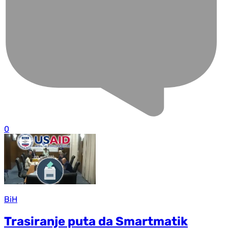
0
BiH
Trasiranje puta da Smartmatik