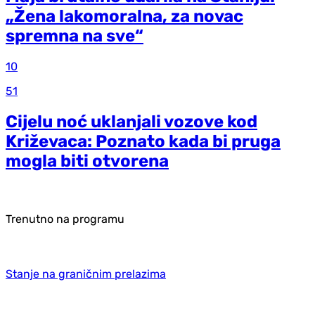
„Žena lakomoralna, za novac
spremna na sve“
10
51
Cijelu noć uklanjali vozove kod
Križevaca: Poznato kada bi pruga
mogla biti otvorena
Trenutno na programu
Stanje na graničnim prelazima