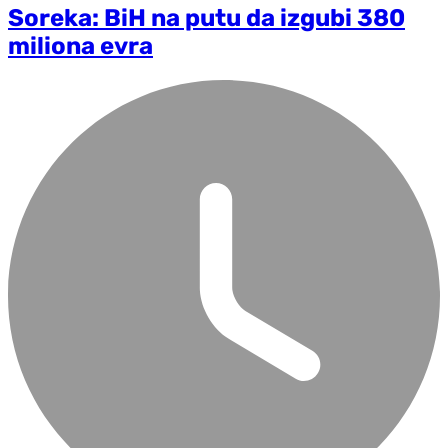
Soreka: BiH na putu da izgubi 380
miliona evra