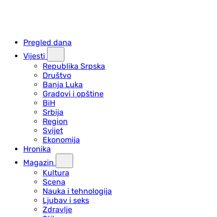
Pregled dana
Vijesti
Republika Srpska
Društvo
Banja Luka
Gradovi i opštine
BiH
Srbija
Region
Svijet
Ekonomija
Hronika
Magazin
Kultura
Scena
Nauka i tehnologija
Ljubav i seks
Zdravlje