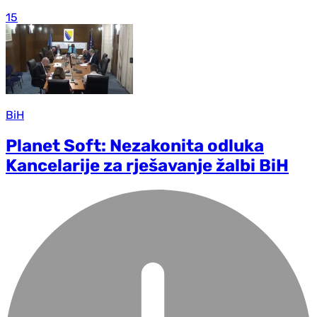
15
BiH
Planet Soft: Nezakonita odluka
Kancelarije za rješavanje žalbi BiH