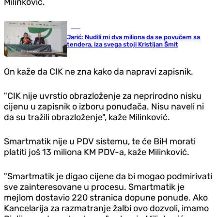
Milinković.
BiH
Jarić: Nudili mi dva miliona da se povučem sa
tendera, iza svega stoji Kristijan Šmit
On kaže da CIK ne zna kako da napravi zapisnik.
"CIK nije uvrstio obrazloženje za neprirodno nisku
cijenu u zapisnik o izboru ponuđača. Nisu naveli ni
da su tražili obrazloženje", kaže Milinković.
Smartmatik nije u PDV sistemu, te će BiH morati
platiti još 13 miliona KM PDV-a, kaže Milinković.
"Smartmatik je digao cijene da bi mogao podmirivati
sve zainteresovane u procesu. Smartmatik je
mejlom dostavio 220 stranica dopune ponude. Ako
Kancelarija za razmatranje žalbi ovo dozvoli, imamo