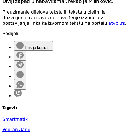
Divlji zapad u nabavkama", rekao je Milinković.
Preuzimanje dijelova teksta ili teksta u cjelini je
dozvoljeno uz obavezno navođenje izvora i uz
postavljanje linka ka izvornom tekstu na portalu
atvbl.rs
.
Podijeli:
Link je kopiran!
Tag
ovi
:
Smartmatik
Vedran Jarić