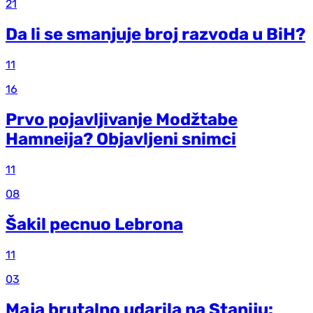
21
Da li se smanjuje broj razvoda u BiH?
11
16
Prvo pojavljivanje Modžtabe
Hamneija? Objavljeni snimci
11
08
Šakil pecnuo Lebrona
11
03
Maja brutalno udarila na Staniju: