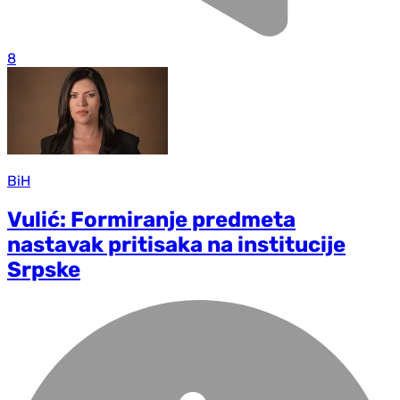
8
BiH
Vulić: Formiranje predmeta
nastavak pritisaka na institucije
Srpske