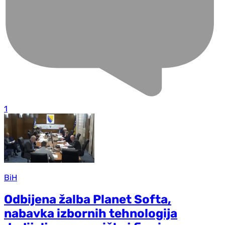
1
BiH
Odbijena žalba Planet Softa,
nabavka izbornih tehnologija