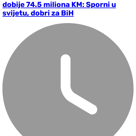
dobije 74.5 miliona KM: Sporni u
svijetu, dobri za BiH